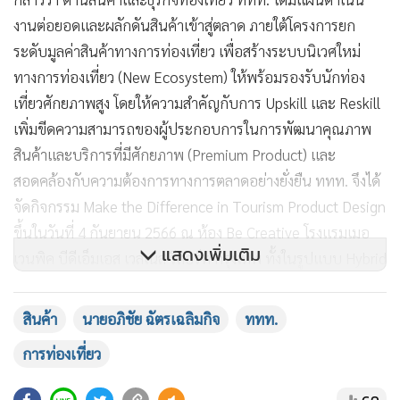
งานต่อยอดและผลักดันสินค้าเข้าสู่ตลาด ภายใต้โครงการยก
ระดับมูลค่าสินค้าทางการท่องเที่ยว เพื่อสร้างระบบนิเวศใหม่
ทางการท่องเที่ยว (New Ecosystem) ให้พร้อมรองรับนักท่อง
เที่ยวศักยภาพสูง โดยให้ความสำคัญกับการ Upskill และ Reskill
เพิ่มขีดความสามารถของผู้ประกอบการในการพัฒนาคุณภาพ
สินค้าและบริการที่มีศักยภาพ (Premium Product) และ
สอดคล้องกับความต้องการทางการตลาดอย่างยั่งยืน
ททท. จึงได้
จัดกิจกรรม Make the Difference in Tourism Product Design
ขึ้นในวันที่ 4 กันยายน 2566 ณ ห้อง Be Creative โรงแรมเมอ
แสดงเพิ่มเติม
เวนพิค บีดีเอ็มเอส เวลเนส รีสอร์ท กรุงเทพ ทั้งในรูปแบบ Hybrid
ทั้งออนไซต์และออนไลน์ (Facebook Live) ผ่าน Facebook
Page : Tourism Product เพื่ออัปเดตข้อมูลสินค้าการท่องเที่ยว
สินค้า
นายอภิชัย ฉัตรเฉลิมกิจ
ททท.
(Product Briefing) นำเสนอผลการดำเนินงานในการสร้างสรรค์
การท่องเที่ยว
และส่งเสริม สินค้าการท่องเที่ยวที่มีคุณภาพในช่วงปีที่ผ่านมา
นอกจากนี้ยังเปิดเวทีสำหรับระดมความคิดเห็นและรับฟังข้อ