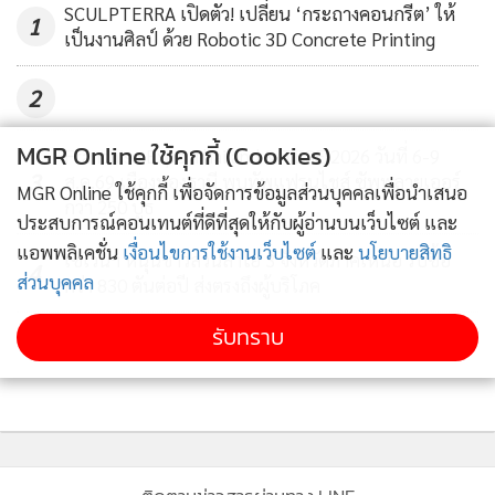
SCULPTERRA เปิดตัว! เปลี่ยน ‘กระถางคอนกรีต’ ให้
1
เป็นงานศิลป์ ด้วย Robotic 3D Concrete Printing
2
MGR Online ใช้คุกกี้ (Cookies)
พลตำรวจตรี อภิชาติ สุริบุญญา รองผู้บัญชาการตำรวจท่องเที่ยว
Franchise Expo Thailand & TESE 2026 วันที่ 6-9
3
ส.ค.69 เมืองทองธานี พบทัพแฟรนไชส์ ซัพพลายเออร์
กล่าวว่า ความเชื่อมั่นด้านความปลอดภัยเป็นปัจจัยชี้วัดคุณภาพ
MGR Online ใช้คุกกี้ เพื่อจัดการข้อมูลส่วนบุคคลเพื่อนำเสนอ
กว่า 250 บูธ
การท่องเที่ยวไทย โดยกองบัญชาการตํารวจท่องเที่ยว (บก.ทท.)
ประสบการณ์คอนเทนต์ที่ดีที่สุดให้กับผู้อ่านบนเว็บไซต์ และ
ตระหนักถึงความสำคัญของการดูแลความปลอดภัยและเสริม
แอพพลิเคชั่น
เงื่อนไขการใช้งานเว็บไซต์
และ
นโยบายสิทธิ
เซเว่นฯ หนุนชาวสวนลำไย 3 จังหวัดภาคเหนือ รับซื้อ
4
สร้างความมั่นใจในการเดินทางของนักท่องเที่ยว โดยได้ดำเนิน
ส่วนบุคคล
กว่า 830 ตันต่อปี ส่งตรงถึงผู้บริโภค
งานร่วมกับ ททท. ในการเฝ้าระวังและดูแลความปลอดภัยด้าน
รับทราบ
ข่าวอื่นในหมวด
การท่องเที่ยวให้เป็นไปด้วยความสะดวกและเรียบร้อย จัดกำลัง
เจ้าหน้าที่ลงตรวจตราพื้นที่ และนำเครื่องมือเทคโนโลยีเข้ามา
ช่วยอำนวยความสะดวกให้แก่นักท่องเที่ยว เพื่อสร้างความเชื่อ
มั่นให้กับนักท่องเที่ยวและผู้ประกอบการ รวมถึงสร้างมาตรฐาน
ความปลอดภัยในการเดินทางท่องเที่ยวในประเทศไทย อันจะเป็น