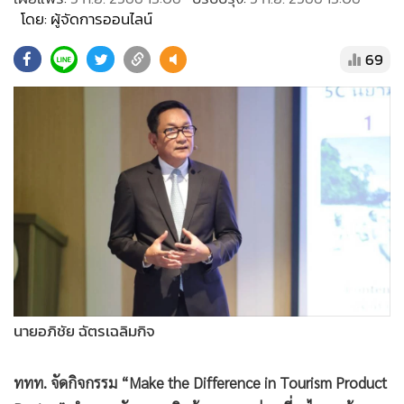
•
Good health & Well-being
โดย: ผู้จัดการออนไลน์
•
Green Innovation & SD
•
Management & HR
69
•
MGR Live
•
Infographic
•
การเมือง
•
ท่องเที่ยว
•
กีฬา
•
ต่างประเทศ
•
Special Scoop
•
เศรษฐกิจ-ธุรกิจ
•
จีน
นายอภิชัย ฉัตรเฉลิมกิจ
•
ชุมชน-คุณภาพชีวิต
•
อาชญากรรม
ททท. จัดกิจกรรม “Make the Difference in Tourism Product
•
Motoring