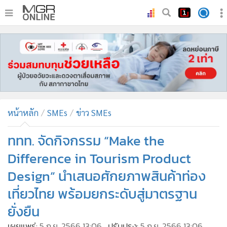
•
หน้าหลัก
•
ทันเหตุการณ์
•
ภาคใต้
•
ภูมิภาค
•
Online Section
หน้าหลัก
SMEs
ข่าว SMEs
•
บันเทิง
•
ผู้จัดการรายวัน
ททท. จัดกิจกรรม “Make the
•
คอลัมนิสต์
Difference in Tourism Product
•
ละคร
Design” นำเสนอศักยภาพสินค้าท่อง
•
CbizReview
เที่ยวไทย พร้อมยกระดับสู่มาตรฐาน
•
Cyber BIZ
ยั่งยืน
•
ผู้จัดกวน
เผยแพร่:
5 ก.ย. 2566 13:06
ปรับปรุง:
5 ก.ย. 2566 13:06