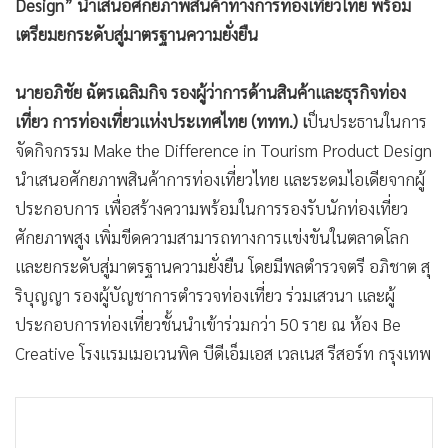
Design” นำเสนอศักยภาพสินค้าทางการท่องเที่ยวไทย พร้อม
•
เกม
เตรียมยกระดับสู่มาตรฐานความยั่งยืน
•
วิทยาศาสตร์
•
SMEs
นายอภิชัย ฉัตรเฉลิมกิจ รองผู้ว่าการด้านสินค้าและธุรกิจท่อง
•
หุ้น
เที่ยว การท่องเที่ยวแห่งประเทศไทย (ททท.) เ
ป็นประธานในการ
•
อินโดจีน
จัดกิจกรรม Make the Difference in Tourism Product Design
•
กองทุนรวม
นำเสนอศักยภาพสินค้าการท่องเที่ยวไทย และระดมไอเดียจากผู้
•
Celeb Online
ประกอบการ เพื่อสร้างความพร้อมในการรองรับนักท่องเที่ยว
•
Factcheck
ศักยภาพสูง เพิ่มขีดความสามารถทางการแข่งขันในตลาดโลก
•
ญี่ปุ่น
และยกระดับสู่มาตรฐานความยั่งยืน โดยมีพลตำรวจตรี อภิชาต สุ
ริบุญญา รองผู้บัญชาการตำรวจท่องเที่ยว ร่วมเสวนา และผู้
•
News1
ประกอบการท่องเที่ยวชั้นนำเข้าร่วมกว่า 50 ราย ณ ห้อง Be
•
Gotomanager
Creative โรงแรมเมอเวนพิค บีดีเอ็มเอส เวลเนส รีสอร์ท กรุงเทพ