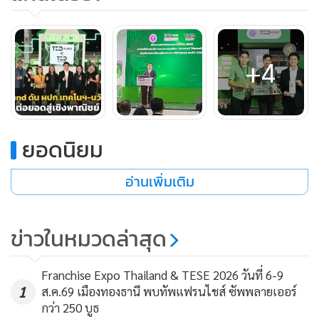
ทั้งนี้ ในปี พ.ศ. 2566 ทางกองทุนฯ ได้จัดตั้งเครือข่ายร่วมพัฒนา
+4
ผู้ประกอบการ (TED Fellow) เพิ่มเติมเฉพาะภูมิภาคตะวันออก
เฉียงเหนือ และภาคใต้ รวมจำนวน 7 หน่วยงาน ได้แก่
1. คณะบริหารธุรกิจและการบัญชี มหาวิทยาลัยขอนแก่น
ยอดนิยม
(KKBS)
อ่านเพิ่มเติม
2. ศูนย์บ่มเพาะวิสาหกิจ มหาวิทยาลัยราชภัฏอุดรธานี
(UdonUBI)
ข่าวในหมวดล่าสุด
3. ศูนย์บ่มเพาะวิสาหกิจ มหาวิทยาลัยราชภัฏนครราชสีมา
Franchise Expo Thailand & TESE 2026 วันที่ 6-9
(NRRU UBI)
1
ส.ค.69 เมืองทองธานี พบทัพแฟรนไชส์ ซัพพลายเออร์
กว่า 250 บูธ