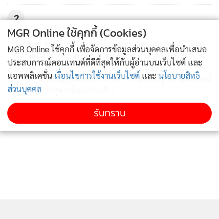
4. คณะวิศวกรรมศาสตร์ มหาวิทยาลัยนครพนม (Eng NPU)
2
MGR Online ใช้คุกกี้ (Cookies)
NQI สวทช. ชู "วิเคราะห์ทดสอบมาตรฐาน" แบบไร้รอย
3
MGR Online ใช้คุกกี้ เพื่อจัดการข้อมูลส่วนบุคคลเพื่อนำเสนอ
ต่อ ตัวช่วย ผปก.ไทย ฝ่าด่านมาตรการ "การค้าโลก"
ประสบการณ์คอนเทนต์ที่ดีที่สุดให้กับผู้อ่านบนเว็บไซต์ และ
แอพพลิเคชั่น
เงื่อนไขการใช้งานเว็บไซต์
และ
นโยบายสิทธิ
NEA ชวนผู้ประกอบการไทยก้าวทันเศรษฐกิจกระแสใหม่
4
ส่วนบุคคล
กับหลักสูตรเข้มอบรมฟรี !!
รับทราบ
ข่าวอื่นในหมวด
5. สำนักการจัดการนวัตกรรมและถ่ายทอดเทคโนโลยี