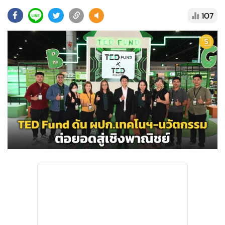
•
Good health & Well-being
107
•
Green Innovation & SD
•
Management & HR
•
MGR Live
•
Infographic
•
การเมือง
•
ท่องเที่ยว
•
กีฬา
•
ต่างประเทศ
•
Special Scoop
•
เศรษฐกิจ-ธุรกิจ
•
จีน
•
ชุมชน-คุณภาพชีวิต
•
อาชญากรรม
•
Motoring