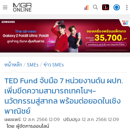
•
หน้าหลัก
•
ทันเหตุการณ์
•
ภาคใต้
•
ภูมิภาค
•
Online Section
หน้าหลัก
SMEs
ข่าว SMEs
•
บันเทิง
•
ผู้จัดการรายวัน
TED Fund จับมือ 7 หน่วยงานดัน ผปก.
•
คอลัมนิสต์
เพิ่มขีดความสามารถเทคโนฯ-
•
ละคร
นวัตกรรมสู่สากล พร้อมต่อยอดในเชิง
•
CbizReview
พาณิชย์
•
Cyber BIZ
เผยแพร่:
12 ส.ค. 2566 12:09
ปรับปรุง:
12 ส.ค. 2566 12:09
•
ผู้จัดกวน
โดย: ผู้จัดการออนไลน์