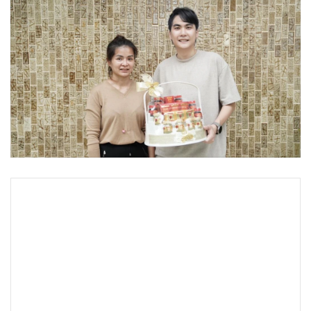
•
Good health & Well-being
•
Green Innovation & SD
•
Management & HR
•
MGR Live
•
Infographic
•
การเมือง
•
ท่องเที่ยว
•
กีฬา
•
ต่างประเทศ
•
Special Scoop
•
เศรษฐกิจ-ธุรกิจ
•
จีน
•
ชุมชน-คุณภาพชีวิต
•
อาชญากรรม
•
Motoring