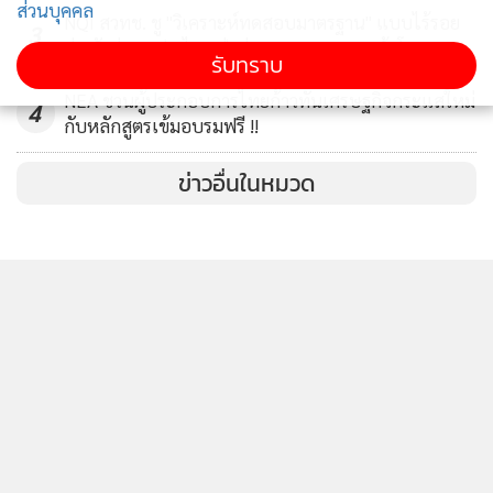
ทั้งนี้แบรนด์เจสซี่มัม ยังมีระบบสนับสนุนตัวแทนจำหน่ายอีก
ส่วนบุคคล
NQI สวทช. ชู "วิเคราะห์ทดสอบมาตรฐาน" แบบไร้รอย
3
หลายอย่างเพื่อช่วย ลดความเสี่ยงในการเริ่มต้นธุรกิจให้ตัวแทน
ต่อ ตัวช่วย ผปก.ไทย ฝ่าด่านมาตรการ "การค้าโลก"
รับทราบ
จำหน่าย และทำให้ตัวแทนจำหน่ายขายสินค้าได้ง่ายที่สุด เช่น มี
NEA ชวนผู้ประกอบการไทยก้าวทันเศรษฐกิจกระแสใหม่
สื่อการขาย ให้ใช้กว่า 1000 ชิ้นงาน, ฟรีคอร์สเรียนการตลาดและ
4
กับหลักสูตรเข้มอบรมฟรี !!
การขายกว่า 40 ชั่วโมงเพื่อพัฒนาศักยภาพตัวแทนจำหน่าย, ติด
ตั้งฟรีระบบตอบแชทอัตโนมัติ, มีระบบฝากส่งและดูแลสินค้า, มี
ข่าวอื่นในหมวด
ที่ปรึกษาการขายดูแล, บริษัททำการตลาดให้แบรนด์ เป็นที่รู้จัก
อยู่ตลอดเวลา ฯลฯ
ติดตามข่าวสารผ่านทาง LINE
MGR Online Application