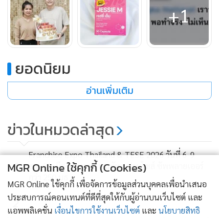
+1
แบรนด์เลย
ยอดนิยม
อ่านเพิ่มเติม
ข่าวในหมวดล่าสุด
อนึ่ง แบรนด์เจสซี่มัม คือแบรนด์อาหารเสริมเพิ่มน้ำนมคุณแม่
ที่ทำการตลาดผ่านระบบตัวแทนจำหน่ายแบบชั้นเดียว
Franchise Expo Thailand & TESE 2026 วันที่ 6-9
(Single Level Marketing) ไม่ใช่ MLM (Multi Level Marketing)
1
MGR Online ใช้คุกกี้ (Cookies)
ส.ค.69 เมืองทองธานี พบทัพแฟรนไชส์ ซัพพลายเออร์
กว่า 250 บูธ
ไม่อนุญาตให้ตัวแทนจำหน่ายรับสมัคร ตัวแทนจำหน่ายเอง เน้น
MGR Online ใช้คุกกี้ เพื่อจัดการข้อมูลส่วนบุคคลเพื่อนำเสนอ
ขายสินค้าสู่ผู้บริโภคเท่านั้น ด้วยเป้าหมายที่ต้องการให้เด็กไทย
ประสบการณ์คอนเทนต์ที่ดีที่สุดให้กับผู้อ่านบนเว็บไซต์ และ
2
ทุกคนได้เติบโตด้วยน้ำนมแม่ และมีสายสัมพันธ์อันดีในครอบครัว
แอพพลิเคชั่น
เงื่อนไขการใช้งานเว็บไซต์
และ
นโยบายสิทธิ