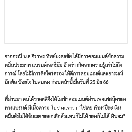
•
เกม
•
วิทยาศาสตร์
•
SMEs
•
หุ้น
•
อินโดจีน
•
กองทุนรวม
จากกรณี น.ส.จิราพร ทิพย์มงคลชัย ได้มีการคอมเมนต์ข้อความ
•
Celeb Online
หมิ่นประมาท แบรนด์เจสซี่มัม อ้างว่า เกิดจากความรู้เท่าไม่ถึง
•
Factcheck
การณ์ โดยไม่มีการคิดไตร่ตรอง ให้ดีการคอมเมนต์และอารมณ์
•
ญี่ปุ่น
นึกท้อ น้อยใจ ในตนเอง ก่อนหน้านี้เมื่อวันที่ 25 มิย 66
•
News1
•
Gotomanager
ที่ผ่านมา ตนได้ขาดสติจึงได้โผเข้าคอมเมนต์ผ่านเพจเฟสบุ๊คของ
ทางแบรนด์ มีเนื้อความ
ในช่วงแรกว่า “
ใช่เลย ทำมาปีละ เงิน
หมื่นยังไม่ได้จับเลย ขอยกเลิกตัวแทนก็ไม่ให้ ของก็ไม่ได้ เงินจม”