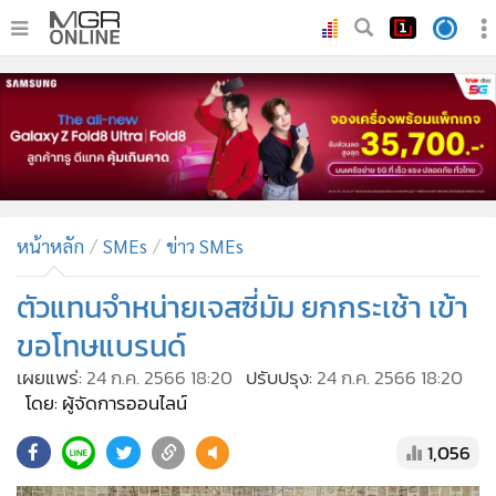
•
หน้าหลัก
•
ทันเหตุการณ์
•
ภาคใต้
•
ภูมิภาค
•
Online Section
หน้าหลัก
SMEs
ข่าว SMEs
•
บันเทิง
•
ผู้จัดการรายวัน
ตัวแทนจำหน่ายเจสซี่มัม ยกกระเช้า เข้า
•
คอลัมนิสต์
ขอโทษแบรนด์
•
ละคร
เผยแพร่:
24 ก.ค. 2566 18:20
ปรับปรุง:
24 ก.ค. 2566 18:20
•
CbizReview
โดย: ผู้จัดการออนไลน์
•
Cyber BIZ
1,056
•
ผู้จัดกวน