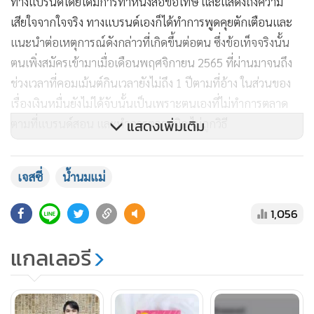
ทางแบรนด์โดยได้มีการทำหนังสือขอโทษ และแสดงถึงความ
เสียใจจากใจจริง ทางแบรนด์เองก็ได้ทำการพูดคุยตักเตือนและ
แนะนำต่อเหตุการณ์ดังกล่าวที่เกิดขึ้นต่อตน ซึ่งข้อเท็จจริงนั้น
ตนเพิ่งสมัครเข้ามาเมื่อเดือนพฤศจิกายน 2565 ที่ผ่านมาจนถึง
ช่วงเวลาที่คอมเม้นต์กินเวลายังไม่ถึง 1 ปีตามที่อ้าง ในส่วนของ
เรื่องเงินหมื่นยังไม่ได้จับนั้นเป็นเพราะตนเองที่ไม่ทำการตลาด
ตามที่แบรนด์สอน และทำการตลาดผิด ไม่ถูกวิธี
แสดงเพิ่มเติม
จึงทำให้ไม่มีออเดอร์เข้ามา เหมือนเพื่อนตัวแทนจำหน่ายคน
เจสซี่
น้ำนมแม่
อื่นๆ เรื่องของที่อ้างว่าขอคืนก็ไม่ให้ความจริงคือตนใช้ระบบฝาก
ส่ง ซึ่งตนทราบดีว่าตนจะไม่ได้ของมาเพื่อสต๊อกส่งเอง ทาง
1,056
แบรนด์จะเป็นฝ่ายส่งสินค้าให้ลูกค้าแทนตน และตนไม่ได้แจ้ง
เบิกสินค้ากับทางแบรนด์ หลังจากนั้นตนได้เข้าไปขอยกเลิกการ
แกลเลอรี
เป็นตัวแทนจำหน่าย แต่ตนทราบดีอยู่แล้วว่าการยกเลิกนั้น
สามารถยกเลิกได้แต่การที่ตนไปเรียกร้องเงินคืนนั้น โดยที่ไม่ใช่
ความผิดของแบรนด์เลยนั้นไม่สามารถทำได้และไม่ยุติธรรมกับ