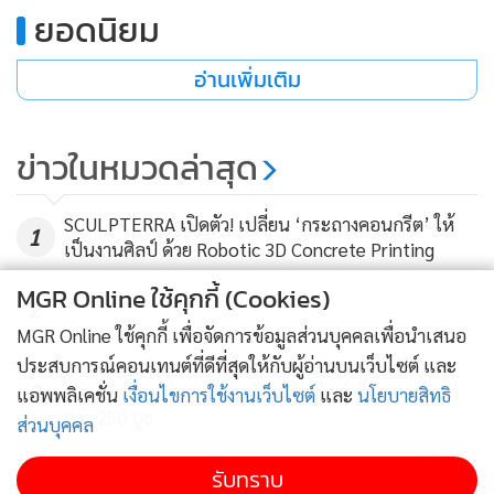
ยอดนิยม
อ่านเพิ่มเติม
ข่าวในหมวดล่าสุด
SCULPTERRA เปิดตัว! เปลี่ยน ‘กระถางคอนกรีต’ ให้
รมช.พณ. กล่าวต่อว่า ภาพรวมของการลงทุนในธุรกิจฯ นักลงทุน
1
เป็นงานศิลป์ ด้วย Robotic 3D Concrete Printing
ชาวไทยครองแชมป์อันดับ 1 มูลค่าทุน 7,286.32 ล้านบาท (ร้อย
MGR Online ใช้คุกกี้ (Cookies)
ละ 97.00) รองลงมา คือ จีน ทุน 80.92 ล้านบาท (ร้อยละ 1.08)
2
ฮ่องกง ทุน 38.69 ล้านบาท (ร้อยละ 0.52) อิตาเลียน ทุน 34.00
MGR Online ใช้คุกกี้ เพื่อจัดการข้อมูลส่วนบุคคลเพื่อนำเสนอ
ล้านบาท (ร้อยละ 0.45) และสัญชาติอื่นๆ ทุน 71.55 ล้านบาท
ประสบการณ์คอนเทนต์ที่ดีที่สุดให้กับผู้อ่านบนเว็บไซต์ และ
Franchise Expo Thailand & TESE 2026 วันที่ 6-9
3
(ร้อยละ 0.96)
ส.ค.69 เมืองทองธานี พบทัพแฟรนไชส์ ซัพพลายเออร์
แอพพลิเคชั่น
เงื่อนไขการใช้งานเว็บไซต์
และ
นโยบายสิทธิ
กว่า 250 บูธ
ส่วนบุคคล
ภาพรวมผลประกอบการของธุรกิจฯ รายได้เฉลี่ยช่วง 5 ปีที่ผ่าน
เซเว่นฯ หนุนชาวสวนลำไย 3 จังหวัดภาคเหนือ รับซื้อ
รับทราบ
4
มาอยู่ที่ 15,000 ล้านบาทต่อปี โดยรายได้รวมปี 2562 จำนวน