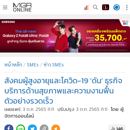
•
หน้าหลัก
•
ทันเหตุการณ์
•
ภาคใต้
•
ภูมิภาค
•
Online Section
หน้าหลัก
SMEs
ข่าว SMEs
•
บันเทิง
•
ผู้จัดการรายวัน
สังคมผู้สูงอายุและโควิด-19 ‘ดัน’ ธุรกิจ
•
คอลัมนิสต์
บริการด้านสุขภาพและความงามฟื้น
•
ละคร
ตัวอย่างรวดเร็ว
•
CbizReview
เผยแพร่:
3 ต.ค. 2565 11:11
ปรับปรุง:
3 ต.ค. 2565 11:11
โดย: ผู้
•
Cyber BIZ
จัดการออนไลน์
•
ผู้จัดกวน
146