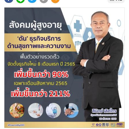
•
Good health & Well-being
•
Green Innovation & SD
•
Management & HR
•
MGR Live
•
Infographic
•
การเมือง
•
ท่องเที่ยว
•
กีฬา
•
ต่างประเทศ
•
Special Scoop
•
เศรษฐกิจ-ธุรกิจ
•
จีน
•
ชุมชน-คุณภาพชีวิต
•
อาชญากรรม
•
Motoring