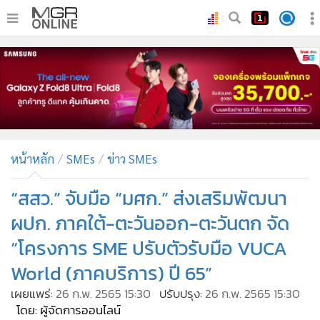
•
หน้าหลัก
•
ทันเหตุการณ์
•
ภาคใต้
•
ภูมิภาค
•
Online Section
หน้าหลัก
SMEs
ข่าว SMEs
•
บันเทิง
•
ผู้จัดการรายวัน
“สสว.” จับมือ “มศก.” ส่งเสริมพัฒนา
•
คอลัมนิสต์
ผปก. ภาคใต้-ตะวันออก-ตะวันตก จัด
•
ละคร
“โครงการ SME ปรับตัวรับมือ VUCA
•
CbizReview
World (ภาคบริการ) ปี 65”
•
Cyber BIZ
เผยแพร่:
26 ก.พ. 2565 15:30
ปรับปรุง:
26 ก.พ. 2565 15:30
•
ผู้จัดกวน
โดย: ผู้จัดการออนไลน์