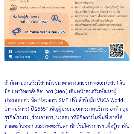
•
เกม
•
วิทยาศาสตร์
•
SMEs
•
หุ้น
•
อินโดจีน
•
กองทุนรวม
•
Celeb Online
•
Factcheck
•
ญี่ปุ่น
สำนักงานส่งเสริมวิสาหกิจขนาดกลางและขนาดย่อม (สสว.) จับ
•
News1
มือ มหาวิทยาลัยศิลปากร (มศก.) เดินหน้าส่งเสริมพัฒนาผู้
•
Gotomanager
ประกอบการ จัด “โครงการ SME ปรับตัวรับมือ VUCA World
(ภาคบริการ) ปี 2565” เชิญผู้ประกอบการภาคบริการ อาทิ กลุ่ม
ธุรกิจโรงแรม, ร้านอาหาร, นวดสปาที่มีกิจการในพื้นที่ ภาคใต้
ภาคตะวันออก และภาคตะวันตก เข้าร่วมโครงการฯ เพื่อรู้เท่าทัน