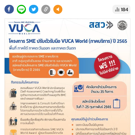
•
Good health & Well-being
184
•
Green Innovation & SD
•
Management & HR
•
MGR Live
•
Infographic
•
การเมือง
•
ท่องเที่ยว
•
กีฬา
•
ต่างประเทศ
•
Special Scoop
•
เศรษฐกิจ-ธุรกิจ
•
จีน
•
ชุมชน-คุณภาพชีวิต
•
อาชญากรรม
•
Motoring