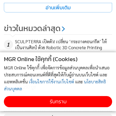
อ่านเพิ่มเติม
ข่าวในหมวดล่าสุด
SCULPTERRA เปิดตัว! เปลี่ยน ‘กระถางคอนกรีต’ ให้
1
เป็นงานศิลป์ ด้วย Robotic 3D Concrete Printing
MGR Online ใช้คุกกี้ (Cookies)
2
MGR Online ใช้คุกกี้ เพื่อจัดการข้อมูลส่วนบุคคลเพื่อนำเสนอ
ประสบการณ์คอนเทนต์ที่ดีที่สุดให้กับผู้อ่านบนเว็บไซต์ และ
Franchise Expo Thailand & TESE 2026 วันที่ 6-9
3
ส.ค.69 เมืองทองธานี พบทัพแฟรนไชส์ ซัพพลายเออร์
แอพพลิเคชั่น
เงื่อนไขการใช้งานเว็บไซต์
และ
นโยบายสิทธิ
กว่า 250 บูธ
ส่วนบุคคล
เซเว่นฯ หนุนชาวสวนลำไย 3 จังหวัดภาคเหนือ รับซื้อ
รับทราบ
4
กว่า 830 ตันต่อปี ส่งตรงถึงผู้บริโภค