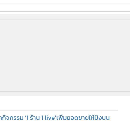
ี่ใช้
ine
้นสูง
ิจกรรม ‘1 ร้าน 1 live’เพิ่มยอดขายให้ปังบน