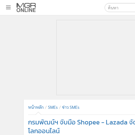
เลือกเครื่องมือท
•
หน้าหลัก
ค้นหา
•
ทันเหตุการณ์
Google
•
ภาคใต้
•
ภูมิภาค
MGR Onl
•
Online Section
ค้นหาขั
•
บันเทิง
•
ผู้จัดการรายวัน
•
คอลัมนิสต์
•
ละคร
•
CbizReview
•
Cyber BIZ
หน้าหลัก
SMEs
ข่าว SMEs
•
ผู้จัดกวน
กรมพัฒน์ฯ จับมือ Shopee - Lazada จัดก
•
Good health & Well-being
•
Green Innovation & SD
โลกออนไลน์