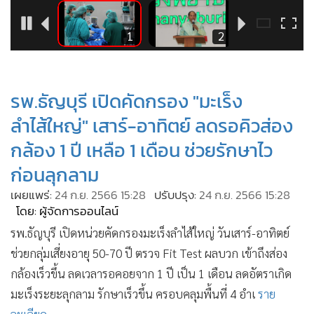
•
Good health & Well-being
•
Green Innovation & SD
6
1
2
•
Management & HR
•
MGR Live
•
Infographic
รพ.ธัญบุรี เปิดคัดกรอง "มะเร็ง
•
การเมือง
ลำไส้ใหญ่" เสาร์-อาทิตย์ ลดรอคิวส่อง
•
ท่องเที่ยว
กล้อง 1 ปี เหลือ 1 เดือน ช่วยรักษาไว
•
กีฬา
ก่อนลุกลาม
•
ต่างประเทศ
เผยแพร่:
24 ก.ย. 2566 15:28
ปรับปรุง:
24 ก.ย. 2566 15:28
•
Special Scoop
โดย: ผู้จัดการออนไลน์
•
เศรษฐกิจ-ธุรกิจ
รพ.ธัญบุรี เปิดหน่วยคัดกรองมะเร็งลำไส้ใหญ่ วันเสาร์-อาทิตย์
•
จีน
ช่วยกลุ่มเสี่ยงอายุ 50-70 ปี ตรวจ Fit Test ผลบวก เข้าถึงส่อง
•
ชุมชน-คุณภาพชีวิต
กล้องเร็วขึ้น ลดเวลารอคอยจาก 1 ปี เป็น 1 เดือน ลดอัตราเกิด
•
อาชญากรรม
มะเร็งระยะลุกลาม รักษาเร็วขึ้น ครอบคลุมพื้นที่ 4 อำเ
ราย
•
Motoring