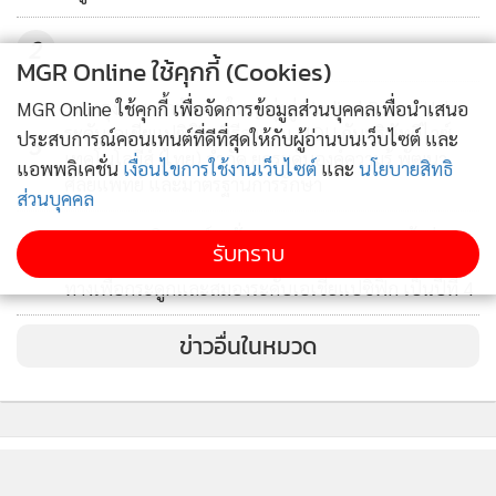
2
MGR Online ใช้คุกกี้ (Cookies)
รพ.กรุงเทพ สำนักงานใหญ่ มุ่งสู่ Medical Robot Hub
MGR Online ใช้คุกกี้ เพื่อจัดการข้อมูลส่วนบุคคลเพื่อนำเสนอ
ระดับเอเชียแปซิฟิก พิธีลงนาม MOU กับบริษัทดีไวซ์
ประสบการณ์คอนเทนต์ที่ดีที่สุดให้กับผู้อ่านบนเว็บไซต์ และ
3
เทคโนโลยี่ส์ (ไทย) จำกัด ยกระดับองค์ความรู้ พัฒนา
แอพพลิเคชั่น
เงื่อนไขการใช้งานเว็บไซต์
และ
นโยบายสิทธิ
ศัลยแพทย์ และมาตรฐานการรักษา
ส่วนบุคคล
รพ.กรุงเทพอินเตอร์เนชั่นแนล รุกขยายฐานลูกค้าต่าง
รับทราบ
4
ชาติ Expat โตกว่า 20% ตอกย้ำการเป็นผู้นำรพ.เฉพาะ
ทางเพื่อกระดูกและสมองระดับเอเชียแปซิฟิก เป็นปีที่ 4
ข่าวอื่นในหมวด
ติดตามข่าวสารผ่านทาง LINE