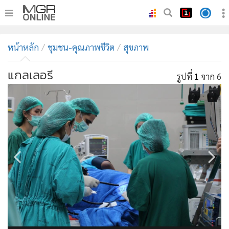
•
หน้าหลัก
หน้าหลัก
ชุมชน-คุณภาพชีวิต
สุขภาพ
•
ทันเหตุการณ์
•
ภาคใต้
แกลเลอรี
รูปที่
1
จาก 6
•
ภูมิภาค
•
Online Section
•
บันเทิง
•
ผู้จัดการรายวัน
•
คอลัมนิสต์
•
ละคร
•
CbizReview
•
Cyber BIZ
•
ผู้จัดกวน