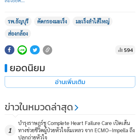
ละเอียด...
•
เกม
•
วิทยาศาสตร์
รพ.ธัญบุรี
คัดกรองมะเร็ง
มะเร็งลำไส้ใหญ่
•
SMEs
ส่องกล้อง
•
หุ้น
•
อินโดจีน
594
•
กองทุนรวม
•
Celeb Online
ยอดนิยม
•
Factcheck
อ่านเพิ่มเติม
•
ญี่ปุ่น
•
News1
•
Gotomanager
ข่าวในหมวดล่าสุด
บำรุงราษฎร์ชู Complete Heart Failure Care เปิดเส้น
1
ทางช่วยชีวิตผู้ป่วยหัวใจล้มเหลว จาก ECMO–Impella ถึง
ปลูกถ่ายหัวใจ