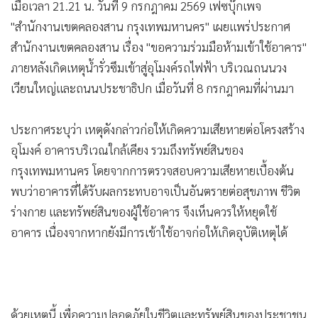
เมื่อเวลา 21.21 น. วันที่ 9 กรกฎาคม 2569 เฟซบุ๊กเพจ
•
เกม
"สำนักงานเขตคลองสาน กรุงเทพมหานคร" เผยแพร่ประกาศ
•
วิทยาศาสตร์
สำนักงานเขตคลองสาน เรื่อง "ขอความร่วมมือห้ามเข้าใช้อาคาร"
•
SMEs
ภายหลังเกิดเหตุน้ำรั่วซึมเข้าสู่อุโมงค์รถไฟฟ้า บริเวณถนนวง
•
หุ้น
เวียนใหญ่และถนนประชาธิปก เมื่อวันที่ 8 กรกฎาคมที่ผ่านมา
•
อินโดจีน
•
กองทุนรวม
ประกาศระบุว่า เหตุดังกล่าวก่อให้เกิดความเสียหายต่อโครงสร้าง
•
Celeb Online
อุโมงค์ อาคารบริเวณใกล้เคียง รวมถึงทรัพย์สินของ
•
Factcheck
กรุงเทพมหานคร โดยจากการตรวจสอบความเสียหายเบื้องต้น
•
ญี่ปุ่น
พบว่าอาคารที่ได้รับผลกระทบอาจเป็นอันตรายต่อสุขภาพ ชีวิต
•
News1
ร่างกาย และทรัพย์สินของผู้ใช้อาคาร จึงเห็นควรให้หยุดใช้
•
Gotomanager
อาคาร เนื่องจากหากยังมีการเข้าใช้อาจก่อให้เกิดอุบัติเหตุได้
ด้วยเหตุนี้ เพื่อความปลอดภัยในชีวิตและทรัพย์สินของประชาชน