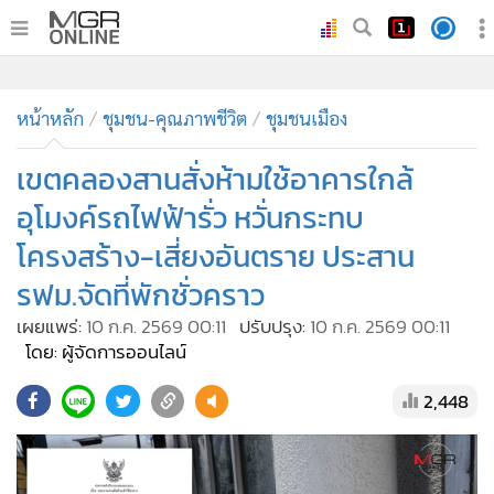
•
หน้าหลัก
•
หน้าหลัก
ทันเหตุการณ์
ชุมชน-คุณภาพชีวิต
ชุมชนเมือง
•
ภาคใต้
เขตคลองสานสั่งห้ามใช้อาคารใกล้
•
ภูมิภาค
อุโมงค์รถไฟฟ้ารั่ว หวั่นกระทบ
•
Online Section
โครงสร้าง-เสี่ยงอันตราย ประสาน
•
บันเทิง
รฟม.จัดที่พักชั่วคราว
•
ผู้จัดการรายวัน
•
คอลัมนิสต์
เผยแพร่:
10 ก.ค. 2569 00:11
ปรับปรุง:
10 ก.ค. 2569 00:11
โดย: ผู้จัดการออนไลน์
•
ละคร
•
CbizReview
2,448
•
Cyber BIZ
•
ผู้จัดกวน