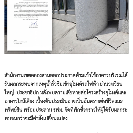
•
Good health & Well-being
•
Green Innovation & SD
•
Management & HR
•
MGR Live
•
Infographic
•
การเมือง
•
ท่องเที่ยว
•
กีฬา
•
ต่างประเทศ
สำนักงานเขตคลองสานออกประกาศห้ามเข้าใช้อาคารบริเวณได้
•
Special Scoop
รับผลกระทบจากเหตุน้ำรั่วซึมเข้าอุโมงค์รถไฟฟ้า ย่านวงเวียน
•
เศรษฐกิจ-ธุรกิจ
ใหญ่–ประชาธิปก หลังพบความเสียหายต่อโครงสร้างอุโมงค์และ
อาคารใกล้เคียง เบื้องต้นประเมินอาจเป็นอันตรายต่อชีวิตและ
•
จีน
ทรัพย์สิน พร้อมประสาน รฟม. จัดที่พักชั่วคราวให้ผู้ได้รับผลกระ
•
ชุมชน-คุณภาพชีวิต
ทบจนกว่าจะมีคำสั่งเปลี่ยนแปลง
•
อาชญากรรม
•
Motoring