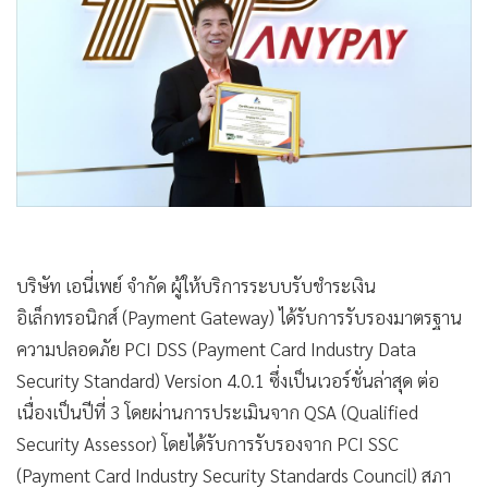
•
Good health & Well-being
•
Green Innovation & SD
•
Management & HR
•
MGR Live
•
Infographic
•
การเมือง
•
ท่องเที่ยว
•
กีฬา
•
ต่างประเทศ
บริษัท เอนี่เพย์ จำกัด ผู้ให้บริการระบบรับชำระเงิน
•
Special Scoop
อิเล็กทรอนิกส์ (Payment Gateway) ได้รับการรับรองมาตรฐาน
•
เศรษฐกิจ-ธุรกิจ
ความปลอดภัย PCI DSS (Payment Card Industry Data
•
จีน
Security Standard) Version 4.0.1 ซึ่งเป็นเวอร์ชั่นล่าสุด ต่อ
•
ชุมชน-คุณภาพชีวิต
เนื่องเป็นปีที่ 3 โดยผ่านการประเมินจาก QSA (Qualified
•
อาชญากรรม
Security Assessor) โดยได้รับการรับรองจาก PCI SSC
•
Motoring
(Payment Card Industry Security Standards Council) สภา