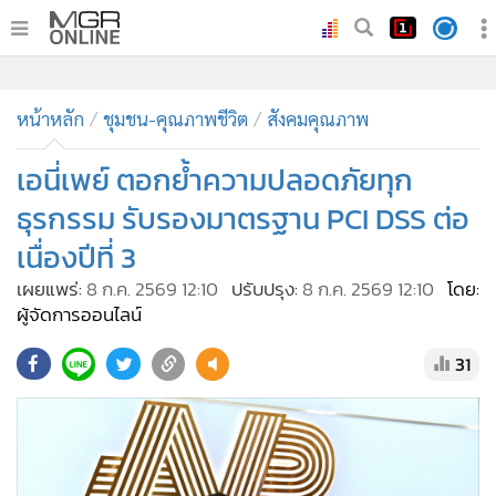
•
หน้าหลัก
•
หน้าหลัก
ทันเหตุการณ์
ชุมชน-คุณภาพชีวิต
สังคมคุณภาพ
•
ภาคใต้
เอนี่เพย์ ตอกย้ำความปลอดภัยทุก
•
ภูมิภาค
ธุรกรรม รับรองมาตรฐาน PCI DSS ต่อ
•
Online Section
เนื่องปีที่ 3
•
บันเทิง
เผยแพร่:
8 ก.ค. 2569 12:10
ปรับปรุง:
8 ก.ค. 2569 12:10
โดย:
•
ผู้จัดการรายวัน
ผู้จัดการออนไลน์
•
คอลัมนิสต์
•
ละคร
31
•
CbizReview
•
Cyber BIZ
•
ผู้จัดกวน