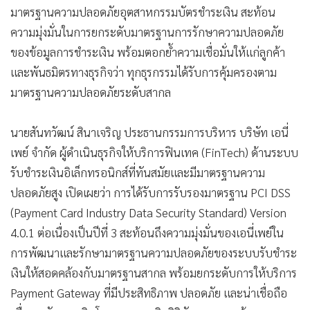
•
เกม
มาตรฐานความปลอดภัยอุตสาหกรรมบัตรชำระเงิน สะท้อน
ความมุ่งมั่นในการยกระดับมาตรฐานการรักษาความปลอดภัย
•
วิทยาศาสตร์
ของข้อมูลการชำระเงิน พร้อมตอกย้ำความเชื่อมั่นให้แก่ลูกค้า
•
SMEs
และพันธมิตรทางธุรกิจว่า ทุกธุรกรรมได้รับการคุ้มครองตาม
•
หุ้น
มาตรฐานความปลอดภัยระดับสากล
•
อินโดจีน
•
กองทุนรวม
นายสันทวัฒน์ สินาเจริญ ประธานกรรมการบริหาร บริษัท เอนี่
•
Celeb Online
เพย์ จำกัด ผู้ดำเนินธุรกิจให้บริการฟินเทค (FinTech) ด้านระบบ
•
Factcheck
รับชำระเงินอิเล็กทรอนิกส์ที่ทันสมัยและมีมาตรฐานความ
•
ญี่ปุ่น
ปลอดภัยสูง เปิดเผยว่า การได้รับการรับรองมาตรฐาน PCI DSS
•
News1
(Payment Card Industry Data Security Standard) Version
•
Gotomanager
4.0.1 ต่อเนื่องเป็นปีที่ 3 สะท้อนถึงความมุ่งมั่นของเอนี่เพย์ใน
การพัฒนาและรักษามาตรฐานความปลอดภัยของระบบรับชำระ
เงินให้สอดคล้องกับมาตรฐานสากล พร้อมยกระดับการให้บริการ
Payment Gateway ที่มีประสิทธิภาพ ปลอดภัย และน่าเชื่อถือ