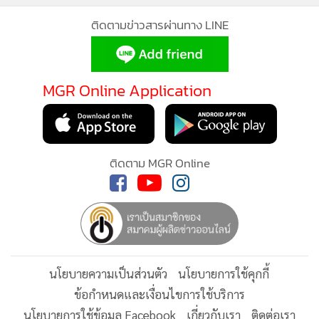
ติดตามข่าวสารผ่านทาง LINE
การเตรียมสอบ IELTS ให้ได้คะแนนตามเป้า จำเป็นต้องทำความ
เข้าใจและวางแผนฝึกอย่างถูกวิธี เทคนิคเตรียมสอบ IELTS ที่
MGR Online Application
MGR O
ช่วยเพิ่มโอกาสทำคะแนนมีดังนี้
● ทำความเข้าใจรูปแบบข้อสอบก่อนเริ่มฝึกเพื่อช่วยวางแผนการ
MGR Onl
ประสบก
ทำข้อสอบจริง
ติดตาม MGR Online
แอพพลิ
● ฝึก Listening อย่างสม่ำเสมอจากหลายสำเนียง ฝึกจับใจความ
ส่วนบุ
และจด Keyword สำคัญ
● เพิ่มคลังคำศัพท์และฝึกใช้งานจริง
● ฝึก Writing ตามโครงสร้างคะแนน เรียนรู้วิธีแบ่งย่อหน้า การ
เรียบเรียงความคิด และการใช้ภาษาให้เหมาะสม
● ฝึก Speaking ให้เป็นธรรมชาติ
นโยบายความเป็นส่วนตัว
นโยบายการใช้คุกกี้
● ทำ Mock Test ก่อนสอบจริงเพื่อประเมินระดับคะแนนและรู้
ข้อกำหนดและเงื่อนไขการใช้บริการ
จุดที่ควรปรับปรุง
นโยบายการใช้ข้อมูล Facebook
เกี่ยวกับเรา
ติดต่อเรา
© 2014-2026 mgronline.com. All rights reserved.