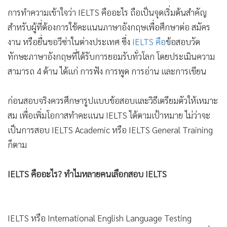
•
Good health & Well-being
สำหรับผู้ที่ต้องการใช้คะแนนภาษาอังกฤษเพื่อศึกษาต่อ สมัคร
•
Green Innovation & SD
งาน หรือยื่นขอวีซ่าในต่างประเทศ ซึ่ง
IELTS คือ
ข้อสอบวัด
•
Management & HR
ทักษะภาษาอังกฤษที่ได้รับการยอมรับทั่วโลก โดยประเมินความ
•
MGR Live
สามารถ 4 ด้าน ได้แก่ การฟัง การพูด การอ่าน และการเขียน
•
Infographic
•
การเมือง
ก่อนสอบจริงควรศึกษารูปแบบข้อสอบและวิธีเตรียมตัวให้เหมาะ
•
ท่องเที่ยว
สม เพื่อเพิ่มโอกาสทำคะแนน IELTS ได้ตามเป้าหมาย ไม่ว่าจะ
•
กีฬา
เป็นการสอบ IELTS Academic หรือ IELTS General Training
•
ต่างประเทศ
ก็ตาม
•
Special Scoop
•
เศรษฐกิจ-ธุรกิจ
IELTS คืออะไร? ทำไมหลายคนเลือกสอบ IELTS
•
จีน
•
ชุมชน-คุณภาพชีวิต
IELTS หรือ International English Language Testing
•
อาชญากรรม
System คือการสอบวัดระดับความสามารถทางภาษาอังกฤษที่ใช้
•
ประเมินทักษะการสื่อสารในสถานการณ์จริง โดยมีองค์กรระดับ
Motoring