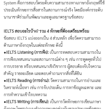
นานาชาติร่วมกันพัฒนาและดูแลมาตรฐานข้อสอบ
•
เกม
•
วิทยาศาสตร์
IELTS สอบอะไรบ้าง? รวม 4 ทักษะที่ต้องเตรียมพร้อม
•
SMEs
ข้อสอบ IELTS แบ่งออกเป็น 4 ส่วนหลัก เพื่อวัดความสามารถ
•
หุ้น
ด้านภาษาอังกฤษในแต่ละทักษะ ดังนี้
•
อินโดจีน
●
IELTS Listening (การฟัง):
เป็นการทดสอบความสามารถใน
•
กองทุนรวม
การฟังบทสนทนาและสถานการณ์ต่าง ๆ เช่น การพูดคุยทั่วไป
•
Celeb Online
การบรรยาย หรือบทสนทนาเชิงวิชาการ ผู้สอบต้องจับใจความ
•
Factcheck
สำคัญ รายละเอียด และตอบคำถามจากสิ่งที่ได้ยิน
•
ญี่ปุ่น
●
IELTS Reading (การอ่าน):
วัดความสามารถในการอ่านและ
•
News1
วิเคราะห์เนื้อหา เช่น การจับประเด็น การหาข้อมูลเฉพาะ และ
•
Gotomanager
การทำความเข้าใจบทความ
●
IELTS Writing (การเขียน):
เป็นการวัดทักษะการเขียนภาษา
อังกฤษ โดยรูปแบบคำถามจะแตกต่างกันตามประเภทข้อสอบ
เช่น การเขียนรายงาน หรือการเขียนเรียงความ