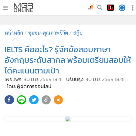
•
หน้าหลัก
•
หน้าหลัก
ทันเหตุการณ์
ชุมชน-คุณภาพชีวิต
สกู๊ป
•
ภาคใต้
IELTS คืออะไร? รู้จักข้อสอบภาษา
•
ภูมิภาค
อังกฤษระดับสากล พร้อมเตรียมสอบให้
•
Online Section
ได้คะแนนตามเป้า
•
บันเทิง
เผยแพร่:
30 มิ.ย. 2569 18:41
ปรับปรุง:
30 มิ.ย. 2569 18:41
•
ผู้จัดการรายวัน
โดย: ผู้จัดการออนไลน์
•
คอลัมนิสต์
•
ละคร
•
CbizReview
•
Cyber BIZ
•
ผู้จัดกวน
การทำความเข้าใจว่า IELTS คืออะไร ถือเป็นจุดเริ่มต้นสำคัญ