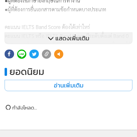
คะแนน IELTS Band Score ต้องได้เท่าไหร่
คะแนน IELTS หรือ IELTS Band Score มีระดับตั้งแต่ Band 0
ถึง Band 9 โดยคะแนนที่ได้รับจะสะท้อนความสามารถในการใช้
แสดงเพิ่มเติม
ภาษาอังกฤษของผู้สอบ ซึ่งโดยทั่วไปแล้วคะแนนที่ต้องใช้จะขึ้น
อยู่กับวัตถุประสงค์ เช่น
●เรียนต่อต่างประเทศ อาจต้องใช้ประมาณ Band 6.0–7.5 ขึ้นไป
ยอดนิยม
●สมัครงาน อาจขึ้นอยู่กับตำแหน่งและองค์กร
●ใช้ยื่นเอกสารบางประเภท อาจมีเกณฑ์เฉพาะ
อ่านเพิ่มเติม
สำหรับผู้ที่ตั้งเป้าหมาย IELTS Band 6.5+ ควรฝึกทั้ง 4 ทักษะ
อย่างต่อเนื่อง เพราะคะแนนรวมมาจากผลสอบ Listening,
กำลังโหลด...
Reading, Writing และ Speaking
รวมทริคดี ๆ เตรียมสอบ IELTS อย่างไรให้ได้ Band 6.5+ ขึ้นไป