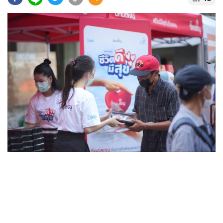
•
Good health & Well-being
•
Green Innovation & SD
•
Management & HR
•
MGR Live
•
Infographic
•
การเมือง
•
ท่องเที่ยว
•
กีฬา
•
ต่างประเทศ
•
Special Scoop
•
เศรษฐกิจ-ธุรกิจ
•
จีน
•
ชุมชน-คุณภาพชีวิต
•
อาชญากรรม
•
Motoring