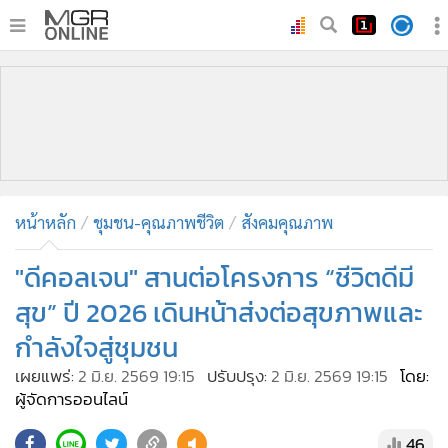
•
หน้าหลัก
•
ทันเหตุการณ์
•
ภาคใต้
•
ภูมิภาค
•
Online Section
หน้าหลัก
ชุมชน-คุณภาพชีวิต
สังคมคุณภาพ
•
บันเทิง
•
ผู้จัดการรายวัน
"ดีคอลเจน" สานต่อโครงการ “ชีวิตดีมี
•
คอลัมนิสต์
สุข” ปี 2026 เดินหน้าส่งต่อสุขภาพและ
•
ละคร
กำลังใจสู่ชุมชน
•
CbizReview
เผยแพร่:
2 มิ.ย. 2569 19:15
ปรับปรุง:
2 มิ.ย. 2569 19:15
โดย:
•
Cyber BIZ
ผู้จัดการออนไลน์
•
ผู้จัดกวน
46