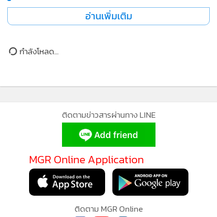
สมุทรสาคร วันที่ 11 มิ.ย. 69 ตลาดนัดวัดโคกขาม และ เส้นทาง
อ่านเพิ่มเติม
ปทุมธานี วันที่ 13 มิ.ย. 69 ตลาดนัดไพรเวซี่ นวนคร
เภสัชกรพิศม์พงศ์ พงศ์พานิช ผู้จัดการทั่วไป บริษัทเกร๊ต อิสเท
กำลังโหลด...
อร์น ดรั๊ก จำกัด กล่าวว่า “GED มีความมุ่งมั่นในการพัฒนา
ผลิตภัณฑ์เพื่อดูแลสุขภาพคนไทยมาโดยตลอด แม้รูปแบบ
กิจกรรมในแต่ละปีอาจแตกต่างกัน แต่หัวใจสำคัญยังคงเดิม คือ
การส่งต่อความห่วงใยและสุขภาพที่ดีให้กับคนไทยทุกคน เราเชื่อ
MGR Online ใช้คุกกี้ (Cookies)
ว่าสุขภาพที่แข็งแรงคือรากฐานสำคัญในการใช้ชีวิตและการ
MGR Online ใช้คุกกี้ เพื่อจัดการข้อมูลส่วนบุคคลเพื่อนำเสนอ
ประกอบอาชีพ จึงอยากเป็นส่วนหนึ่งในการเติมกำลังใจและสร้าง
ประสบการณ์คอนเทนต์ที่ดีที่สุดให้กับผู้อ่านบนเว็บไซต์ และ
รอยยิ้มให้กับพี่น้องในชุมชนต่างๆ พร้อมขอบคุณทุกการ
แอพพลิเคชั่น
เงื่อนไขการใช้งานเว็บไซต์
และ
นโยบายสิทธิ
สนับสนุนที่มีให้กับ GED มาโดยตลอด”
ส่วนบุคคล
แม้อากาศจะเปลี่ยนแปลง แต่ความตั้งใจในการส่งมอบสิ่งดีๆ ให้
รับทราบ
สังคมของเราไม่เคยเปลี่ยน”