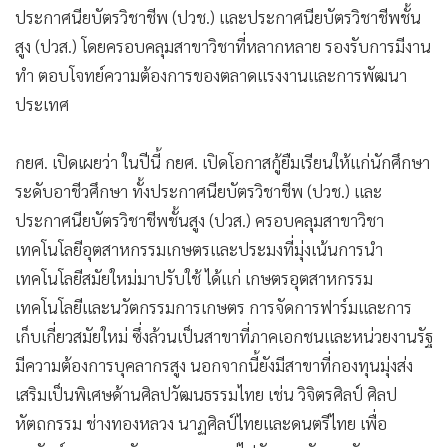
•
เกม
ประกาศนียบัตรวิชาชีพ (ปวช.) และประกาศนียบัตรวิชาชีพชั้น
สูง (ปวส.) โดยครอบคลุมสาขาวิชาที่หลากหลาย รองรับการมีงาน
•
วิทยาศาสตร์
ทำ ตอบโจทย์ความต้องการของตลาดแรงงานและการพัฒนา
•
SMEs
ประเทศ
•
หุ้น
•
อินโดจีน
กยศ. เปิดเผยว่า ในปีนี้ กยศ. เปิดโอกาสกู้ยืมเรียนให้แก่นักศึกษา
•
กองทุนรวม
ระดับอาชีวศึกษา ทั้งประกาศนียบัตรวิชาชีพ (ปวช.) และ
•
Celeb Online
ประกาศนียบัตรวิชาชีพชั้นสูง (ปวส.) ครอบคลุมสาขาวิชา
•
Factcheck
เทคโนโลยีอุตสาหกรรมเกษตรและประมงที่มุ่งเน้นการนำ
•
ญี่ปุ่น
เทคโนโลยีสมัยใหม่มาปรับใช้ ได้แก่ เกษตรอุตสาหกรรม
•
News1
เทคโนโลยีและนวัตกรรมการเกษตร การจัดการฟาร์มและการ
•
Gotomanager
เก็บเกี่ยวสมัยใหม่ ซึ่งล้วนเป็นสาขาที่ภาคเอกชนและหน่วยงานรัฐ
มีความต้องการบุคลากรสูง นอกจากนี้ยังมีสาขาที่กองทุนมุ่งส่ง
เสริมเป็นพิเศษด้านศิลปวัฒนธรรมไทย เช่น วิจิตรศิลป์ ศิลป
หัตถกรรม ช่างทองหลวง นาฏศิลป์ไทยและดนตรีไทย เพื่อ