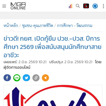
•
หน้าหลัก
•
หน้าหลัก
ทันเหตุการณ์
ชุมชน-คุณภาพชีวิต
การศึกษา - วัฒนธรรม
•
ภาคใต้
ข่าวดี! กยศ. เปิดกู้ยืม ปวช.-ปวส. ปีการ
•
ภูมิภาค
ศึกษา 2569 เพื่อสนับสนุนนักศึกษาสาย
•
Online Section
อาชีวะ
•
บันเทิง
เผยแพร่:
2 มิ.ย. 2569 10:21
ปรับปรุง:
2 มิ.ย. 2569 10:21
โดย:
•
ผู้จัดการรายวัน
ผู้จัดการออนไลน์
•
คอลัมนิสต์
•
ละคร
24
•
CbizReview
•
Cyber BIZ
•
ผู้จัดกวน