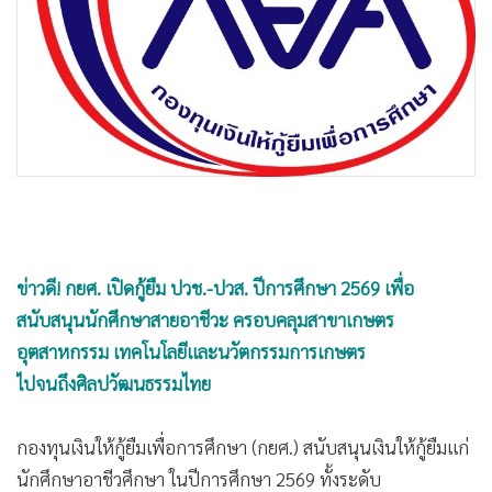
•
Good health & Well-being
•
Green Innovation & SD
•
Management & HR
•
MGR Live
•
Infographic
•
การเมือง
•
ท่องเที่ยว
•
กีฬา
•
ต่างประเทศ
ข่าวดี! กยศ. เปิดกู้ยืม ปวช.-ปวส. ปีการศึกษา 2569 เพื่อ
•
Special Scoop
สนับสนุนนักศึกษาสายอาชีวะ ครอบคลุมสาขาเกษตร
•
เศรษฐกิจ-ธุรกิจ
อุตสาหกรรม เทคโนโลยีและนวัตกรรมการเกษตร
•
จีน
ไปจนถึงศิลปวัฒนธรรมไทย
•
ชุมชน-คุณภาพชีวิต
•
อาชญากรรม
กองทุนเงินให้กู้ยืมเพื่อการศึกษา (กยศ.) สนับสนุนเงินให้กู้ยืมแก่
•
Motoring
นักศึกษาอาชีวศึกษา ในปีการศึกษา 2569 ทั้งระดับ