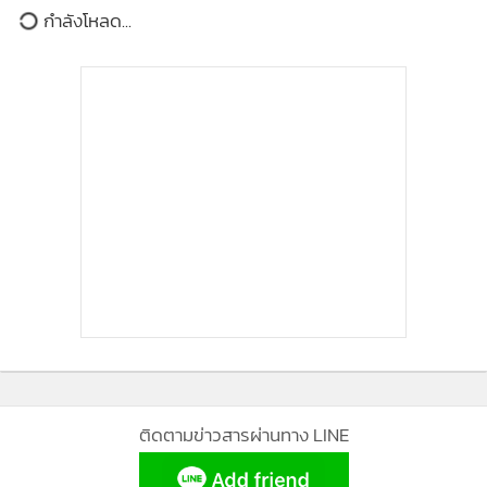
ในเวลาประมาณ 09.40 น. ภายหลังกระบวนการจับสลากสำหรับ
ผู้สมัครรับเลือกตั้งผู้ว่าราชการกรุงเทพมหานคร นายณรงค์ เรือง
ศรี ปลัดกรุงเทพมหานคร ในฐานะผู้อำนวยการการเลือกตั้ง
ประจำท้องถิ่นกรุงเทพมหานคร พร้อมด้วยนายณรงค์ กลั่นวาริ
นทร์ ประธานกรรมการการเลือกตั้ง ได้ให้สัมภาษณ์แก่สื่อมวลชน
ณ บริเวณโถงชั้น 1 อาคารไอราวัตพัฒนา
ประธานกรรมการการเลือกตั้ง กล่าวว่า วันนี้มาดูการรับสมัคร ทั้ง
ผู้ว่าราชการกรุงเทพมหานครและสมาชิกสภากรุงเทพมหานคร
ซึ่งในภาพรวมต้องขอชมเชยปลัดกรุงเทพมหานครและเจ้าหน้าที่
ที่เกี่ยวข้องที่มีการเตรียมการและดำเนินการได้อย่างเรียบร้อยดี
ติดตามข่าวสารผ่านทาง LINE
ในเรื่องของบัตรเลือกตั้ง ขณะนี้ได้อนุมัติให้ดำเนินการพิมพ์แล้ว
โดยมีระเบียบวิธีการป้องกันการปลอมแปลงอย่างเข้มงวด ซึ่งบัตร