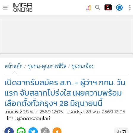
•
หน้าหลัก
•
ทันเหตุการณ์
•
ภาคใต้
•
ภูมิภาค
•
Online Section
หน้าหลัก
ชุมชน-คุณภาพชีวิต
ชุมชนเมือง
•
บันเทิง
•
ผู้จัดการรายวัน
เปิดฉากรับสมัคร ส.ก. - ผู้ว่าฯ กทม. วัน
•
คอลัมนิสต์
แรก จับสลากโปร่งใส เผยความพร้อม
•
ละคร
เลือกตั้งทั่วกรุงฯ 28 มิถุนายนนี้
•
CbizReview
เผยแพร่:
28 พ.ค. 2569 12:05
ปรับปรุง:
28 พ.ค. 2569 12:05
•
Cyber BIZ
โดย: ผู้จัดการออนไลน์
•
ผู้จัดกวน
71