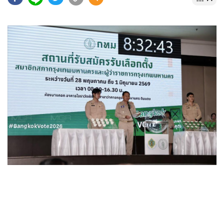
•
Good health & Well-being
•
Green Innovation & SD
•
Management & HR
•
MGR Live
•
Infographic
•
การเมือง
•
ท่องเที่ยว
•
กีฬา
•
ต่างประเทศ
•
Special Scoop
•
เศรษฐกิจ-ธุรกิจ
•
จีน
•
ชุมชน-คุณภาพชีวิต
•
อาชญากรรม
•
Motoring