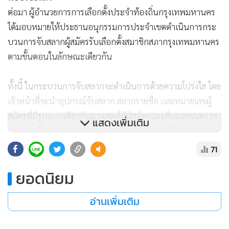
บวนการจับสลากผู้สมัครรับเลือกตั้งสมาชิกสภากรุงเทพมหานคร
ตามขั้นตอนในลักษณะเดียวกัน
ทั้งนี้ ในกระบวนการจับสลากจะดำเนินการด้วยความโปร่งใส โดย
เจ้าหน้าที่จะนำอุปกรณ์จับสลาก สลากรายชื่อ และหมายเลขผู้
สมัครที่มีรูปแบบเดียวกันมาแสดงให้ผู้สมัครและสื่อมวลชนตรวจ
สอบร่วมกันอย่างเปิดเผย ก่อนบรรจุลงในภาชนะทึบแสงต่อหน้า
แสดงเพิ่มเติม
ทุกฝ่าย
71
ส่วนผู้สมัครรับเลือกตั้งสมาชิกสภากรุงเทพมหานครและผู้ว่า
ยอดนิยม
ราชการกรุงเทพมหานครที่เดินทางมาถึงหลังเวลา 08.30 น. จะ
ต้องลงทะเบียนใต้เส้นแดง และจะได้รับสิทธิยื่นใบสมัครต่อจาก
อ่านเพิ่มเติม
กลุ่มแรกตามลำดับการมาถึง
● ยืนยันบัตรเลือกตั้งโปร่งใส ไม่มี QR Code/บาร์โค้ด
กำลังโหลด...