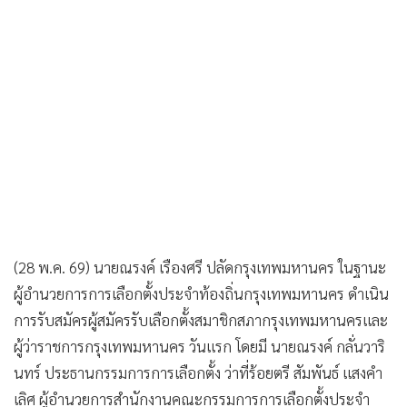
•
เกม
•
วิทยาศาสตร์
•
SMEs
•
หุ้น
•
อินโดจีน
•
กองทุนรวม
•
Celeb Online
•
Factcheck
•
ญี่ปุ่น
(28 พ.ค. 69) นายณรงค์ เรืองศรี ปลัดกรุงเทพมหานคร ในฐานะ
•
News1
ผู้อำนวยการการเลือกตั้งประจำท้องถิ่นกรุงเทพมหานคร ดำเนิน
•
Gotomanager
การรับสมัครผู้สมัครรับเลือกตั้งสมาชิกสภากรุงเทพมหานครและ
ผู้ว่าราชการกรุงเทพมหานคร วันแรก โดยมี นายณรงค์ กลั่นวาริ
นทร์ ประธานกรรมการการเลือกตั้ง ว่าที่ร้อยตรี สัมพันธ์ แสงคำ
เลิศ ผู้อำนวยการสำนักงานคณะกรรมการการเลือกตั้งประจำ
กรุงเทพมหานคร คณะกรรมการการเลือกตั้งประจำท้องถิ่น