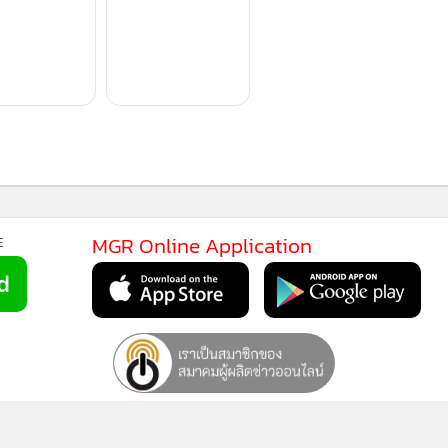
MGR Onli
37
MGR Online 
เสนอ ประสบก
เว็บไซต์ แ
นโยบายสิทธ