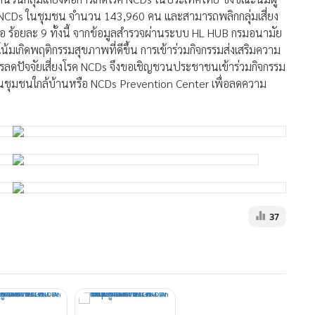
พื่อน เป็นต้น และหาอาหารสุขภาพ หรือแหล่งจำหน่ายอาหารสุข
รออกกำลังกาย ไม่มีเวลาออกกำลังกาย ขาดทักษะการออกกำลังกาย
เป็นหัวหน้างาน หัวหน้าครอบครัว เงินเดือนที่ได้รับกับภาระค่า
ดี่ยว ขาดการสนับสนุนจากสังคมและคนรอบตัว ขาดการพูดคุยเกี่ยว
านสุขนามัยเกี่ยวกับการนอน วิถีชีวิตทำให้เข้านอน-ตื่นนอนไม่
ล้ตัว หรืออยู่ในชุมชน ที่มีคนใช้สารเสพติด เช่น การดื่มสุรา สูบ
ิมความรอบรู้และสื่อสารด้านสุขภาพ กล่าวว่า กรมอนามัยจึงได้จัด
วนกลุ่มเสี่ยงต่อการเกิดโรค NCDs ในประเทศไทย ซึ่งขณะนี้มีผู้
รค NCDs ในชุมชน จำนวน 143,960 คน และสามารถพลิกกลุ่มเสี่ยง
อ ร้อยละ 9 ทั้งนี้ จากข้อมูลสำรวจผ่านระบบ HL HUB กรมอนามัย
โน้มเกิดพฤติกรรมสุขภาพที่ดีขึ้น การเข้าร่วมกิจกรรมส่งเสริมความ
รลดปัจจัยเสี่ยงโรค NCDs จึงขอเชิญชวนประชาชนเข้าร่วมกิจกรรม
นชุมชนใกล้บ้านหรือ NCDs Prevention Center เพื่อลดความ