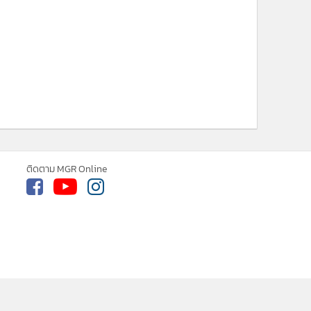
ne ใช้คุกกี้ (Cookies)
ใช้คุกกี้ เพื่อจัดการข้อมูลส่วนบุคคลเพื่อนำ
ารณ์คอนเทนต์ที่ดีที่สุดให้กับผู้อ่านบน
รับทราบ
ละ แอพพลิเคชั่น
เงื่อนไขการใช้งานเว็บไซต์
และ
ิส่วนบุคคล