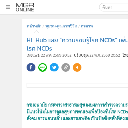
เลือกเครื่องมือท
•
หน้าหลัก
หน้าหลัก
ชุมชน-คุณภาพชีวิต
สุขภาพ
ค้นหา
•
ทันเหตุการณ์
Google
•
ภาคใต้
HL Hub เผย “ความรอบรู้โรค NCDs” เพิ่มส
•
ภูมิภาค
MGR Onl
โรค NCDs
•
Online Section
เผยแพร่:
22 พ.ค. 2569 20:52
ปรับปรุง:
22 พ.ค. 2569 20:52
โดย
ค้นหาขั
•
บันเทิง
•
ผู้จัดการรายวัน
•
คอลัมนิสต์
•
ละคร
กรมอนามัย กระทรวงสาธารณสุข เผยผลการสำรวจความรอบรู
•
CbizReview
มีแนวโน้มในการดูแลสุขภาพตนเองเพื่อป้องกันโรค NCDs ได้
•
Cyber BIZ
สังคม การนอนหลับ และสารเสพติด เป็นปัจจัยหลักที่ส่งผ
•
ผู้จัดกวน
•
Good health & Well-being
แพทย์หญิงอัมพร เบญจพลพิทักษ์ อธิบดีกรมอนามัย เปิ
•
Green Innovation & SD
จากศูนย์รวมข้อมูลและกิจกรรมส่งเสริมความรอบรู้ด้านส