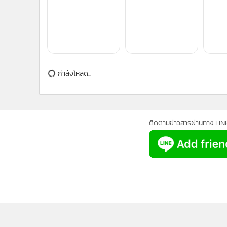
แกลเลอรี
กำลังโหลด...