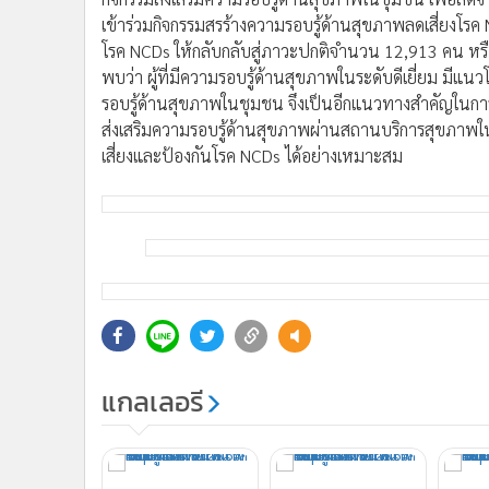
เพียงพอ และมักจะมีกินตามคนรอบข้าง เช่น ครอบครัว เ
•
อินโดจีน
ในชุมชนยาก 2) ด้านการออกกำลังกาย ไม่มีสถานที่ในกา
•
กองทุนรวม
3) ด้านการจัดการความเครียด ภาระงานที่เยอะเกินไป ความ
•
Celeb Online
ครองชีพ 4) ด้านปฏิสัมพันธ์ทางสังคม มีความรู้สึกโดดเ
•
Factcheck
กับการดูแลสุขภาพ 5) ด้านการนอนหลับ ขาดความรอบรู้ ด้
•
ญี่ปุ่น
ตรงเวลา 6) ด้านสารเสพติด สาเหตุจากเพื่อน ครอบครัว คนใก
•
News1
บุหรี่ เป็นต้น
•
Gotomanager
นายแพทย์อัครวัฒน์ เพียวพงภควัต ผู้อำนวยการกองส่งเสร
กิจกรรมส่งเสริมความรอบรู้ด้านสุขภาพในชุมชน เพื่อลดจำน
เข้าร่วมกิจกรรมสรร้างความรอบรู้ด้านสุขภาพลดเสี่ยงโ
โรค NCDs ให้กลับกลับสู่ภาวะปกติจำนวน 12,913 คน หรื
พบว่า ผู้ที่มีความรอบรู้ด้านสุขภาพในระดับดีเยี่ยม มีแนว
รอบรู้ด้านสุขภาพในชุมชน จึงเป็นอีกแนวทางสำคัญในกา
ส่งเสริมความรอบรู้ด้านสุขภาพผ่านสถานบริการสุขภาพใ
เสี่ยงและป้องกันโรค NCDs ได้อย่างเหมาะสม