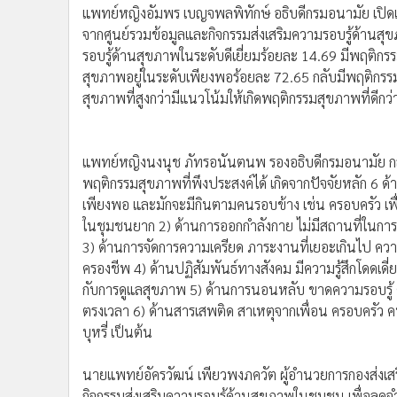
•
Management & HR
รอบรู้ด้านสุขภาพในระดับดีเยี่ยมร้อยละ 14.69 มีพฤติกร
•
MGR Live
สุขภาพอยู่ในระดับเพียงพอร้อยละ 72.65 กลับมีพฤติกรรมท
•
Infographic
สุขภาพที่สูงกว่ามีแนวโน้มให้เกิดพฤติกรรมสุขภาพที่ดีกว่
•
การเมือง
•
ท่องเที่ยว
•
กีฬา
•
ต่างประเทศ
•
Special Scoop
•
เศรษฐกิจ-ธุรกิจ
•
จีน
•
ชุมชน-คุณภาพชีวิต
•
อาชญากรรม
•
Motoring
•
เกม
•
วิทยาศาสตร์
•
SMEs
แพทย์หญิงนงนุช ภัทรอนันตนพ รองอธิบดีกรมอนามัย กล่า
•
หุ้น
พฤติกรรมสุขภาพที่พึงประสงค์ได้ เกิดจากปัจจัยหลัก 6 