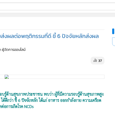
ี่ใช้
่งผลต่อพฤติกรรมที่ดี ชี้ 6 ปัจจัยหลักส่งผล
ine
: ผู้จัดการออนไลน์
้นสูง
37
้ด้านสุขภาพประชาชน พบว่า ผู้ที่มีความรอบรู้ด้านสุขภาพสูง
ดีกว่า ชี้ 6 ปัจจัยหลัก ได้แก่ อาหาร ออกกำลังกาย ความเครียด
ลต่อการเกิดโรค NCDs
ดเผยผลสำรวจความรอบรู้ด้านสุขภาพประชาชนเกี่ยวกับโรค NCDs
ุขภาพประเทศไทย (HL HUB) จำนวน 490 คน พบว่า กลุ่มที่มีความ