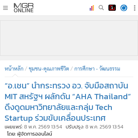
•
หน้าหลัก
•
ทันเหตุการณ์
•
ภาคใต้
•
ภูมิภาค
•
Online Section
หน้าหลัก
ชุมชน-คุณภาพชีวิต
การศึกษา - วัฒนธรรม
•
บันเทิง
•
ผู้จัดการรายวัน
“อ.เชน” นำกระทรวง อว. จับมือสถาบัน
•
คอลัมนิสต์
MIT สหรัฐฯ ผลักดัน “AHA Thailand”
•
ละคร
ดึงดูดมหาวิทยาลัยและกลุ่ม Tech
•
CbizReview
Startup ร่วมขับเคลื่อนประเทศ
•
Cyber BIZ
เผยแพร่:
8 พ.ค. 2569 13:54
ปรับปรุง:
8 พ.ค. 2569 13:54
•
ผู้จัดกวน
โดย: ผู้จัดการออนไลน์