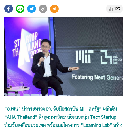
•
Good health & Well-being
127
•
Green Innovation & SD
•
Management & HR
•
MGR Live
•
Infographic
•
การเมือง
•
ท่องเที่ยว
•
กีฬา
•
ต่างประเทศ
•
Special Scoop
•
เศรษฐกิจ-ธุรกิจ
•
จีน
•
ชุมชน-คุณภาพชีวิต
“อ.เชน” นำกระทรวง อว. จับมือสถาบัน MIT สหรัฐฯ ผลักดัน
•
อาชญากรรม
“AHA Thailand” ดึงดูดมหาวิทยาลัยและกลุ่ม Tech Startup
•
Motoring
ร่วมขับเคลื่อนประเทศ พร้อมลุยโครงการ “Learning Lab” สร้าง