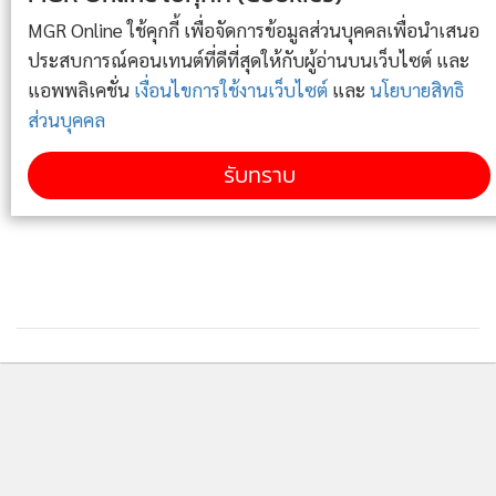
ปัจจุบัน หรือการออกแบบการเรียนรู้ที่เชื่อมโยงศิลปะกับ
“ยศชนัน” สั่งสำนักงานปลัดกระทรวง อว.สอบละเอียด
MGR Online ใช้คุกกี้ เพื่อจัดการข้อมูลส่วนบุคคลเพื่อนำเสนอ
เทคโนโลยี เช่น การให้เยาวชนเขียนโปรแกรมเพื่อควบคุมการ
3
กรณีข้อกล่าวหามหาวิทยาลัยเอี่ยวรับนักศึกษาต่างชาติ
ประสบการณ์คอนเทนต์ที่ดีที่สุดให้กับผู้อ่านบนเว็บไซต์ และ
เรียกมหาวิทยาลัยที่เกี่ยวข้องชี้แจงทุกหลักสูตร
เคลื่อนไหวของ AI ในการรำไทย ซึ่งไม่เพียงสร้างความเข้าใจเชิง
แอพพลิเคชั่น
เงื่อนไขการใช้งานเว็บไซต์
และ
นโยบายสิทธิ
ลึกต่อศิลปะ แต่ยังช่วยขยายการรับรู้วัฒนธรรมไทยสู่สังคมดิจิทัล
ส่วนบุคคล
ฉลองทศวรรษงานวิ่งแห่งปี! ม.เชียงใหม่ จับมือสมาคม
ในวงกว้าง
4
นักศึกษาเก่า มช. เปิดฉาก “10th CMU - Chiang Mai
รับทราบ
Marathon” ก้าวสู่นิยามใหม่ที่ยิ่งใหญ่กว่าเดิม
ต่อมา ศ.ดร.ยศชนัน ให้สัมภาษณ์ เพิ่มเติมว่า กระทรวง อว.จะ
ข่าวอื่นในหมวด
ร่วมมือกับสถาบันเทคโนโลยีแมสซาชูเซตส์ (Massachusetts
Institute of Technology – MIT) ประเทศสหรัฐฯ ใน 2
โครงการหลัก คือ 1.โครงการเชื่อมโยงงานวิจัยขั้นสูง (Advanced
Research) ด้าน AI และมนุษย์ ระหว่างไทยกับ MIT เพื่อเตรียม
ผลักดันให้เกิด “ AHA Thailand” ขึ้นเป็นแกนกลางสำคัญในการ
ดึงดูดมหาวิทยาลัยและกลุ่ม Tech Startup มาร่วมกันขับเคลื่อน
ประเทศ ทั้งในมิติของการพัฒนาทุนมนุษย์และวิทยาศาสตร์
เทคโนโลยี และ 2. โครงการ “Learning Lab” ที่ร่วมกับ Open AI
เพื่อค้นหารูปแบบ AI ที่ตอบโจทย์การเรียนรู้ของเด็กไทยมาก