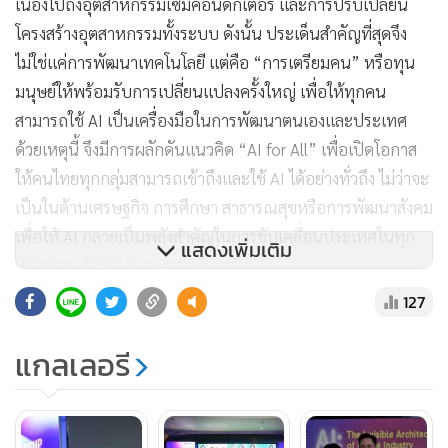
เนื่องไปถึงอุตสาหกรรมเซมิคอนดักเตอร์ และการปรับเปลี่ยน
โครงสร้างอุตสาหกรรมทั้งระบบ ดังนั้น ประเด็นสำคัญที่สุดจึง
ไม่ใช่แค่การพัฒนาเทคโนโลยี แต่คือ “การเตรียมคน” หรือทุน
มนุษย์ให้พร้อมรับการเปลี่ยนแปลงครั้งใหญ่ เพื่อให้ทุกคน
สามารถใช้ AI เป็นเครื่องมือในการพัฒนาตนเองและประเทศ
ด้วยเหตุนี้ จึงมีการผลักดันแนวคิด “AI for All” เพื่อเปิดโอกาส
ให้คนไทยทุกกลุ่มสามารถเข้าถึงและใช้ AI ได้อย่างทั่วถึง ไม่ว่าจะ
เป็นในด้านเศรษฐกิจ การศึกษา สาธารณสุขหรือการพัฒนาสังคม
เพื่อให้ AI กลายเป็นพลังสำคัญในการขับเคลื่อนประเทศในทุก
แสดงเพิ่มเติม
มิติอย่างแท้จริง” ศ.ดร.ยศชนัน กล่าว
127
ด้าน ดร.พัทน์ กล่าวว่า ทิศทางด้าน AI ที่สำคัญของประเทศไทย
แกลเลอรี
สามารถอธิบายได้ผ่าน 3 ทิศทางหลัก ทิศทางแรกคือการเปลี่ยน
บทบาทของ AI จากเครื่องมืออัตโนมัติให้กลายเป็น “คู่หูทาง
ปัญญา” หรือ Intelligence Augmentation (IA) ที่ช่วยเสริม