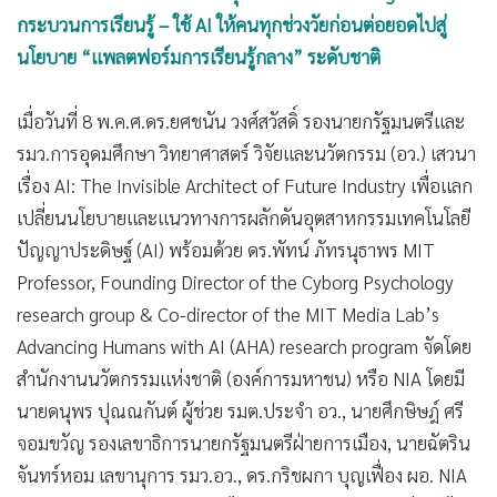
•
เกม
กระบวนการเรียนรู้ – ใช้ AI ให้คนทุกช่วงวัยก่อนต่อยอดไปสู่
•
วิทยาศาสตร์
นโยบาย “แพลตฟอร์มการเรียนรู้กลาง” ระดับชาติ
•
SMEs
เมื่อวันที่ 8 พ.ค.ศ.ดร.ยศชนัน วงศ์สวัสดิ์ รองนายกรัฐมนตรีและ
•
หุ้น
รมว.การอุดมศึกษา วิทยาศาสตร์ วิจัยและนวัตกรรม (อว.) เสวนา
•
อินโดจีน
เรื่อง AI: The Invisible Architect of Future Industry เพื่อแลก
•
กองทุนรวม
เปลี่ยนนโยบายและแนวทางการผลักดันอุตสาหกรรมเทคโนโลยี
•
Celeb Online
ปัญญาประดิษฐ์ (AI) พร้อมด้วย ดร.พัทน์ ภัทรนุธาพร MIT
•
Factcheck
Professor, Founding Director of the Cyborg Psychology
•
ญี่ปุ่น
research group & Co-director of the MIT Media Lab’s
•
News1
Advancing Humans with AI (AHA) research program จัดโดย
•
Gotomanager
สำนักงานนวัตกรรมแห่งชาติ (องค์การมหาชน) หรือ NIA โดยมี
นายดนุพร ปุณณกันต์ ผู้ช่วย รมต.ประจำ อว., นายศึกษิษฎ์ ศรี
จอมขวัญ รองเลขาธิการนายกรัฐมนตรีฝ่ายการเมือง, นายฉัตริน
จันทร์หอม เลขานุการ รมว.อว., ดร.กริชผกา บุญเฟื่อง ผอ. NIA