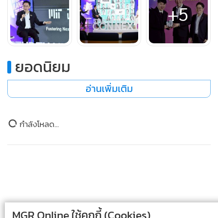
+5
ศักยภาพของมนุษย์ แทนที่จะเข้ามาแทนที่ ขณะเดียวกัน AI ต้อง
ถูกนำมาใช้เปิดมุมมองชีวิตให้กับเด็กและเยาวชน โดยเฉพาะกลุ่ม
ด้อยโอกาส ผ่านการจำลองเส้นทางอนาคตที่หลากหลาย เพื่อ
สร้างแรงบันดาลใจและเป้าหมายในชีวิต ทิศทางที่สองต้องพัฒนา
ยอดนิยม
AI ในลักษณะ “โค้ชทางความคิด” ที่ไม่ได้ทำหน้าที่ให้คำตอบ
โดยตรง แต่ช่วยตั้งคำถามเพื่อกระตุ้นการคิดวิเคราะห์ เสริมสร้าง
อ่านเพิ่มเติม
ภูมิคุ้มกันทางปัญญา และลดความเสี่ยงจากการถูกหลอกลวงใน
โลกดิจิทัล รวมถึงการนำ AI มาใช้ปลดล็อกข้อจำกัดของงานวิจัย
ข่าวในหมวดล่าสุด
ไทยที่มักหยุดอยู่เพียงในระดับเอกสาร ให้สามารถต่อยอดสู่การใช้
งานจริงได้มากขึ้นและสุดท้าย คือการยกระดับวัฒนธรรมไทย
ผ่านการบูรณาการเทคโนโลยีขั้นสูง ภายใต้แนวคิด Heritage +
“วัดอโศการาม” จ.สมุทรปราการ เชิญศรัทธาญาติโยม
1
ร่วมหล่อพระในปฏิปทาหลวงปู่มั่น และ ร่วมบวชชีเนกขัม
Technology + Art + Innovation (H.T.A.I.) ที่ผสานทุนทาง
มะวันแม่แห่งชาติ
วัฒนธรรมเข้ากับนวัตกรรมสมัยใหม่ ตัวอย่างเช่น การใช้ AI
วิเคราะห์และต่อยอดท่าทางนาฏศิลป์ไทยอย่างโขน เพื่อ
2
สร้างสรรค์รูปแบบใหม่ที่ยังคงอัตลักษณ์ดั้งเดิมแต่ตอบโจทย์ยุค
MGR Online ใช้คุกกี้ (Cookies)