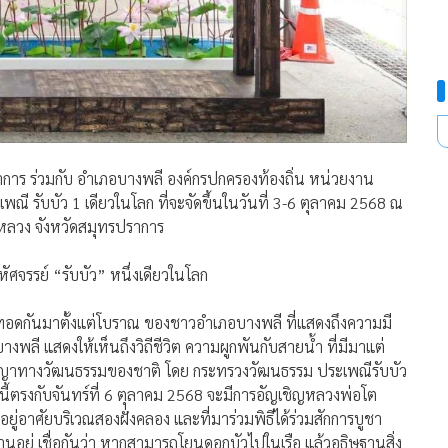
าการ ร่วมกับ อำเภอบางพลี องค์กรปกครองท้องถิ่น หน่วยงาน
ณี รับบัว 1 เดียวในโลก ที่จะจัดขึ้นในวันที่ 3-6 ตุลาคม 2568 ณ
หลวง จังหวัดสมุทรปราการ
ศจรรย์ “รับบัว” หนึ่งเดียวในโลก
ืบทอดกันมาตั้งแต่โบราณ ของชาวอำเภอบางพลี ที่แสดงถึงความมี
ภอบางพลี แสดงให้เห็นถึงวิถีชีวิต ความผูกพันกับสายน้ำ ที่มีมาแต่
ปัญญาทางวัฒนธรรมของชาติ โดย กระทรวงวัฒนธรรม ประเพณีรับบัว
งปีนี้ตรงกับจันทร์ที่ 6 ตุลาคม 2568 จะมีการอัญเชิญหลวงพ่อโต
ู่อาศัยบริเวณสองฝั่งคลอง และที่มาร่วมพิธีได้ร่วมสักการบูชา
อยู่ เชื่อกันว่า หากสามารถโยนดอกบัวไปในเรือ แล้วอธิษฐานสิ่ง