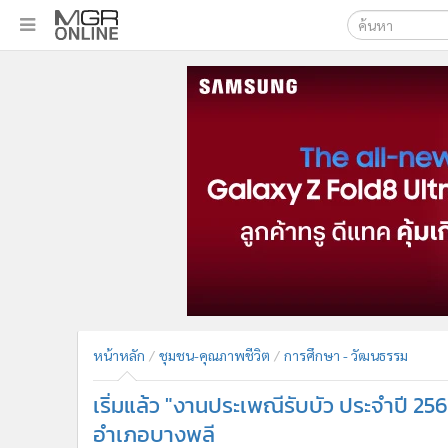
เลือกเครื่องมือท
•
หน้าหลัก
ค้นหา
•
ทันเหตุการณ์
Google
•
ภาคใต้
•
ภูมิภาค
MGR Onl
•
Online Section
ค้นหาขั
•
บันเทิง
•
ผู้จัดการรายวัน
•
คอลัมนิสต์
•
ละคร
•
CbizReview
•
Cyber BIZ
หน้าหลัก
ชุมชน-คุณภาพชีวิต
การศึกษา - วัฒนธรรม
•
ผู้จัดกวน
เริ่มแล้ว "งานประเพณีรับบัว ประจำปี 256
•
Good health & Well-being
•
Green Innovation & SD
อำเภอบางพลี