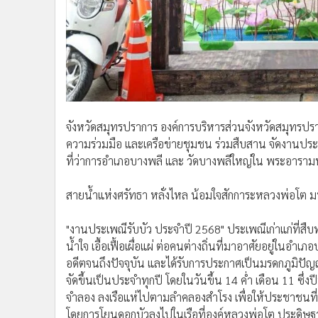
•
อินโดจีน
•
กองทุนรวม
•
Celeb Online
•
Factcheck
•
ญี่ปุ่น
•
News1
•
Gotomanager
จังหวัดสมุทรปราการ องค์การบริหารส่วนจังหวัดสมุทรปร
ความร่วมมือ และเครือข่ายชุมชน ร่วมสืบสาน จัดงานประเพ
ที่ว่าการอำเภอบางพลี และ วัดบางพลีใหญ่ใน พระอาราม
สายน้ำแห่งศรัทธา หลั่งไหล น้อมใจสักการะหลวงพ่อโต มหั
"งานประเพณีรับบัว ประจำปี 2568" ประเพณีเก่าแก่ที่ส
น้ำใจ เอื้อเฟื้อเผื่อแผ่ ต่อคนต่างถิ่นที่มาอาศัยอยู่ในอำเ
อดีตจนถึงปัจจุบัน และได้รับการประกาศเป็นมรดกภูมิ
จัดขึ้นเป็นประจำทุกปี โดยในวันขึ้น 14 ค่ำ เดือน 11 ซึ่
จำลอง ลงเรือแห่ไปตามลำคลองสำโรง เพื่อให้ประชาชนที่อย
โดยการโยนดอกบัวลงไปในเรือที่องค์หลวงพ่อโต ประดิษฐาน