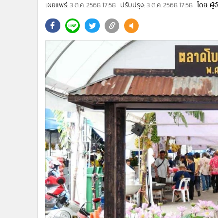
•
Management & HR
เผยแพร่:
3 ต.ค. 2568 17:58
ปรับปรุง:
3 ต.ค. 2568 17:58
โดย: ผู
•
MGR Live
•
Infographic
•
การเมือง
•
ท่องเที่ยว
•
กีฬา
•
ต่างประเทศ
•
Special Scoop
•
เศรษฐกิจ-ธุรกิจ
•
จีน
•
ชุมชน-คุณภาพชีวิต
•
อาชญากรรม
•
Motoring
•
เกม
•
วิทยาศาสตร์
•
SMEs
•
หุ้น