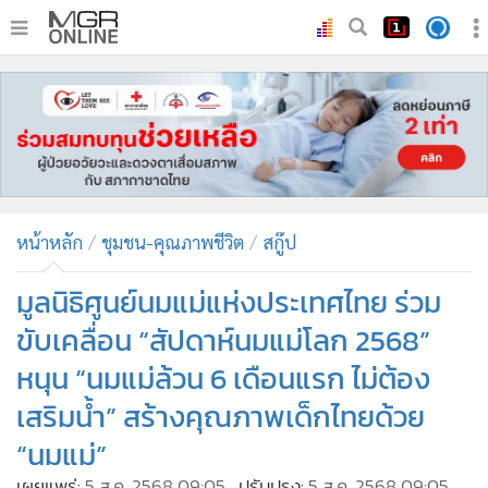
•
หน้าหลัก
•
ทันเหตุการณ์
•
ภาคใต้
•
ภูมิภาค
•
Online Section
หน้าหลัก
ชุมชน-คุณภาพชีวิต
สกู๊ป
•
บันเทิง
•
ผู้จัดการรายวัน
มูลนิธิศูนย์นมแม่แห่งประเทศไทย ร่วม
•
คอลัมนิสต์
ขับเคลื่อน “สัปดาห์นมแม่โลก 2568”
•
ละคร
หนุน “นมแม่ล้วน 6 เดือนแรก ไม่ต้อง
•
CbizReview
เสริมน้ำ” สร้างคุณภาพเด็กไทยด้วย
•
Cyber BIZ
“นมแม่”
•
ผู้จัดกวน
เผยแพร่:
5 ส.ค. 2568 09:05
ปรับปรุง:
5 ส.ค. 2568 09:05