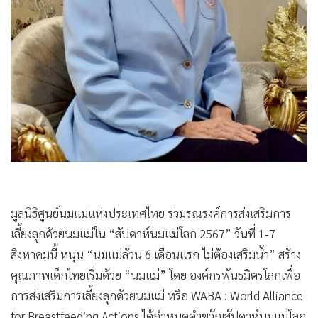
•
เกม
•
วิทยาศาสตร์
•
SMEs
•
หุ้น
•
อินโดจีน
•
กองทุนรวม
•
Celeb Online
•
Factcheck
•
ญี่ปุ่น
•
News1
มูลนิธิศูนย์นมแม่แห่งประเทศไทย ร่วมรณรงค์การส่งเสริมการ
•
Gotomanager
เลี้ยงลูกด้วยนมแม่ใน “สัปดาห์นมแม่โลก 2567” วันที่ 1-7
สิงหาคมนี้ หนุน “นมแม่ล้วน 6 เดือนแรก ไม่ต้องเสริมน้ำ” สร้าง
คุณภาพเด็กไทยเริ่มด้วย “นมแม่” โดย องค์กรพันธมิตรโลกเพื่อ
การส่งเสริมการเลี้ยงลูกด้วยนมแม่ หรือ WABA : World Alliance
for Breastfeeding Actions ได้กำหนดคำขวัญสัปดาห์นมแม่โลก