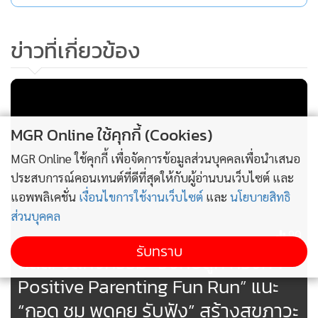
ข่าวที่เกี่ยวข้อง
ผศ.ดร.จริยา วิทยะศุภร ผู้จัดการโครงการสานพลังภาคีสร้างสุข
ภาวะเด็กด้วยนมแม่และการเลี้ยงดูคู่เรียนรู้ กล่าวเสริมว่าปัจจุบัน
กระทรวงสาธารณสุข มูลนิธิศูนย์นมแม่แห่งประเทศไทย และภาคี
เครือข่ายได้มีการขับเคลื่อนนโยบายการปกป้องสนับสนุนการส่ง
MGR Online ใช้คุกกี้ (Cookies)
เสริมการเลี้ยงลูกด้วยนมแม่ ด้วยการบังคับใช้ พรบ.ควบคุมการส่ง
MGR Online ใช้คุกกี้ เพื่อจัดการข้อมูลส่วนบุคคลเพื่อนำเสนอ
เสริมการตลาดอาหารสำหรับทารกและเด็กเล็ก พ.ศ.2560 ควบคู่
ประสบการณ์คอนเทนต์ที่ดีที่สุดให้กับผู้อ่านบนเว็บไซต์ และ
ไปกับการพัฒนามาตรฐานโรงพยาบาลสายสัมพันธ์แม่ลูก(BFHI)
แอพพลิเคชั่น
เงื่อนไขการใช้งานเว็บไซต์
และ
นโยบายสิทธิ
เร่งผลักดันขยายสิทธิลาคลอดจาก 98 วัน เป็น 180 วัน สร้างสิ่ง
ส่วนบุคคล
แวดล้อมที่สนับสนุนการเลี้ยงลูกด้วยนมแม่ทั้งในสถานประกอบ
90
รับทราบ
การและชุมชน ขับเคลื่อนคลินิกนมแม่ และพัฒนาศูนย์เด็กอายุ
สสส. จัดกิจกรรม “วิ่งกับลูก ครั้งที่ 1
ต่ำกว่า3ปี ส่งเสริมนมแม่และการเลี้ยงดูคู่เรียนรู้ เพื่อช่วยลูกได้ดูด
Positive Parenting Fun Run” แนะ
นมแม่อย่างถูกวิธีและแม่มีนมให้ลูกก่อนกลับบ้าน
“กอด ชม พูดคุย รับฟัง” สร้างสุขภาวะ