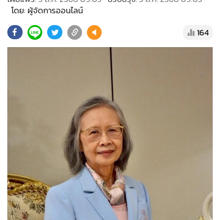
•
Good health & Well-being
โดย: ผู้จัดการออนไลน์
•
Green Innovation & SD
•
Management & HR
164
•
MGR Live
•
Infographic
•
การเมือง
•
ท่องเที่ยว
•
กีฬา
•
ต่างประเทศ
•
Special Scoop
•
เศรษฐกิจ-ธุรกิจ
•
จีน
•
ชุมชน-คุณภาพชีวิต
•
อาชญากรรม
•
Motoring