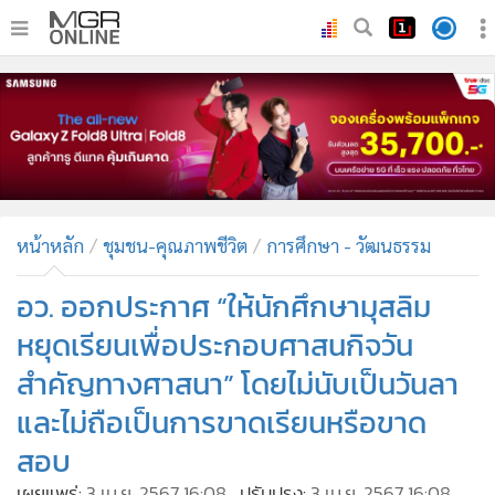
•
หน้าหลัก
•
ทันเหตุการณ์
•
ภาคใต้
•
ภูมิภาค
•
Online Section
หน้าหลัก
ชุมชน-คุณภาพชีวิต
การศึกษา - วัฒนธรรม
•
บันเทิง
•
ผู้จัดการรายวัน
อว. ออกประกาศ “ให้นักศึกษามุสลิม
•
คอลัมนิสต์
หยุดเรียนเพื่อประกอบศาสนกิจวัน
•
ละคร
สำคัญทางศาสนา” โดยไม่นับเป็นวันลา
•
CbizReview
และไม่ถือเป็นการขาดเรียนหรือขาด
•
Cyber BIZ
สอบ
•
ผู้จัดกวน
เผยแพร่:
3 เม.ย. 2567 16:08
ปรับปรุง:
3 เม.ย. 2567 16:08