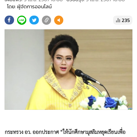
•
Good health & Well-being
โดย: ผู้จัดการออนไลน์
•
Green Innovation & SD
•
Management & HR
235
•
MGR Live
•
Infographic
•
การเมือง
•
ท่องเที่ยว
•
กีฬา
•
ต่างประเทศ
•
Special Scoop
•
เศรษฐกิจ-ธุรกิจ
•
จีน
•
ชุมชน-คุณภาพชีวิต
•
อาชญากรรม
กระทรวง อว. ออกประกาศ “ให้นักศึกษามุสลิมหยุดเรียนเพื่อ
•
Motoring