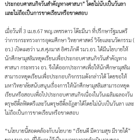
ประกอบศาสนกิจวันสำคัญทางศาสนา” โดยไม่นับเป็นวันลา
•
เกม
และไม่ถือเป็นการขาดเรียนหรือขาดสอบ
•
วิทยาศาสตร์
•
SMEs
เมื่อวันที่ 3 เม.ย.67 พญ.เพชรดาว โต๊ะมีนา ที่ปรึกษารัฐมนตรี
•
หุ้น
ว่าการกระทรวงการอุดมศึกษา วิทยาศาสตร์ วิจัยและนวัตกรรม (
•
อินโดจีน
อว.) เปิดเผยว่า น.ส.ศุภมาส อิศรภักดี รมว.อว. ได้มีนโยบายให้
•
กองทุนรวม
นักศึกษามุสลิมหยุดเรียนเพื่อประกอบศาสนกิจวันสำคัญทาง
•
Celeb Online
ศาสนา กระทรวง อว. จึงได้ออกประกาศเพื่อให้นักศึกษามุสลิม
•
Factcheck
สามารถหยุดเรียนเพื่อประกอบกิจกรรมดังกล่าวได้ โดยขอให้
•
ญี่ปุ่น
มหาวิทยาลัยสนับสนุนเรื่องการให้นักศึกษามุสลิมสามารถหยุด
•
News1
เรียนหรือสอบเพื่อไปประกอบศาสนกิจเนื่องในวันเฉลิมฉลองวัน
•
Gotomanager
ตรุษอีดิ้ลฟิตตรีและวันตรุษอีดิ้ลอัฏฮาได้โดยไม่นับเป็นวันลา และ
ไม่ถือเป็นการขาดเรียนหรือขาดสอบ
“นโยบายนี้สอดคล้องกับนโยบาย “เรียนดี มีความสุข มีรายได้”
ของ รมว.อว. ที่ได้มอบไว้เป็นแนวทางการดำเนินงานของ