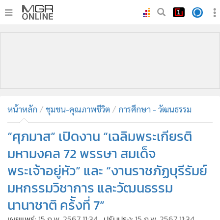
•
หน้าหลัก
•
ทันเหตุการณ์
•
ภาคใต้
•
ภูมิภาค
•
Online Section
หน้าหลัก
ชุมชน-คุณภาพชีวิต
การศึกษา - วัฒนธรรม
•
บันเทิง
•
ผู้จัดการรายวัน
“ศุภมาส” เปิดงาน “เฉลิมพระเกียรติ
•
คอลัมนิสต์
มหามงคล 72 พรรษา สมเด็จ
•
ละคร
พระเจ้าอยู่หัว” และ “งานราชภัฏบุรีรัมย์
•
CbizReview
มหกรรมวิชาการ และวัฒนธรรม
•
Cyber BIZ
นานาชาติ คร้ังที่ 7”
•
ผู้จัดกวน
เผยแพร่:
15 ก.พ. 2567 11:34
ปรับปรุง:
15 ก.พ. 2567 11:34