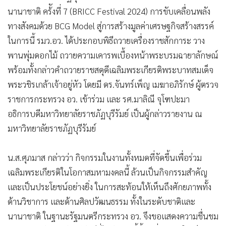
นานาชาติ คร้ังที่ 7 (BRICC Festival 2024) การขับเคลื่อนพลัง
ทางสังคมด้วย BCG Model สู่การสร้างมูลค่าเศรษฐกิจสร้างสรรค์
ในการนี้ รมว.อว. ได้ประกอบพิธีถวายเครื่องราชสักการะ วาง
พานพุ่มดอกไม้ ถวายความเคารพเบื้องหน้าพระบรมฉายาลักษณ์
พร้อมทั้งกล่าวคำถวายราชสดุดีเฉลิมพระเกียรติพระบาทสมเด็จ
พระวชิรเกล้าเจ้าอยู่หัว โดยมี ดร.จันทร์เพ็ญ เมฆาอภิรักษ์ ผู้ตรวจ
ราชการกระทรวง อว. เข้าร่วม และ รศ.มาลิณี จุโฑปะมา
อธิการบดีมหาวิทยาลัยราชภัฏบุรีรัมย์ เป็นผู้กล่าวรายงาน ณ
มหาวิทยาลัยราชภัฏบุรีรัมย์
น.ส.ศุภมาส กล่าวว่า กิจกรรมในงานทั้งหมดที่จัดขึ้นเพื่อร่วม
เฉลิมพระเกียรติในโอกาสมหามงคลนี้ ล้วนเป็นกิจกรรมสำคัญ
และเป็นประโยชน์อย่างยิ่ง ในการสะท้อนให้เห็นถึงศักยภาพทั้ง
ด้านวิชาการ และด้านศิลปวัฒนธรรม ทั้งในระดับชาติและ
นานาชาติ ในฐานะรัฐมนตรีกระทรวง อว. จึงขอแสดงความชื่นชม