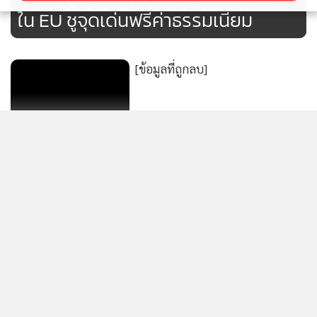
ใน EU ชูจุดเด่นฟรีค่าธรรมเนียม
[ข้อมูลที่ถูกลบ]
ทั้งนี้ ในงานราชภัฏบุรีรัมย์ มหกรรมวิชาการและวัฒนธรรม
นานาชาติ ครั้งที่ 7 จัดขึ้นระหว่างวันที่ 14-16 กุมภาพันธ์ 2567
[ข้อมูลที่ถูกลบ]
โดยมีกิจกรรมหลักอันประกอบด้วย การแสดงศิลปวัฒนธรรม
ระดับชาติและนานาชาติ เฉลิมพระเกียรติ มหามงคล 72 พรรษา
แสดงเพิ่มเติม
พระบาทสมเด็จพระปรเมนทรรามาธิบดีศรีสินทร มหาวชิราลง
กรณ พระวชิรเกล้าเจ้าอยู่หัว การแข่งขันทักษะวิชาการระดับ
[ข้อมูลที่ถูกลบ]
อุดมศึกษาทั่วประเทศจำนวน 17 รายการ ชิงโล่รางวัล
กำลังโหลด...
พระราชทานในสมเด็จพระกนิษฐาธิราชเจ้า กรมสมเด็จเทพรัตน
ราชสุดาฯ สยามบรมราชกุมารี การประชุมวิชาการระดับชาติและ
นานาชาติ ครั้งที่ 7 “การขับเคลื่อนพลังทางสังคมด้วย BCG