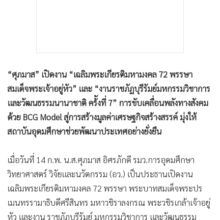
“ศุภมาส” เปิดงาน “เฉลิมพระเกียรติมหามงคล 72 พรรษา
สมเด็จพระเจ้าอยู่หัว” และ “งานราชภัฏบุรีรัมย์มหกรรมวิชาการ
และวัฒนธรรมนานาชาติ คร้ังที่ 7” การขับเคลื่อนพลังทางสังคม
ด้วย BCG Model สู่การสร้างมูลค่าเศรษฐกิจสร้างสรรค์ มุ่งให้
สถาบันอุดมศึกษาช่วยพัฒนาประเทศอย่างยั่งยืน
เมื่อวันที่ 14 ก.พ. น.ส.ศุภมาส อิศรภักดี รมว.การอุดมศึกษา
วิทยาศาสตร์ วิจัยและนวัตกรรม (อว.) เป็นประธานเปิดงาน
เฉลิมพระเกียรติมหามงคล 72 พรรษา พระบาทสมเด็จพระปร
เมนทรรามาธิบดีศรีสินทร มหาวชิราลงกรณ พระวชิรเกล้าเจ้าอยู่
หัว และงาน ราชภัฏบุรีรัมย์ มหกรรมวิชาการ และวัฒนธรรม