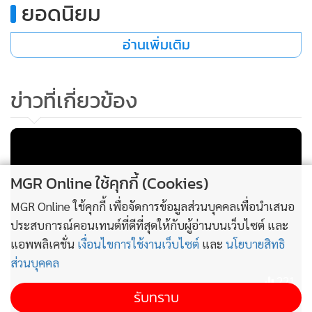
ยอดนิยม
เฉลิมพระเกียรติ 72 พรรษา นอกจากนี้ ผู้ร่วมงานจะได้รับทักษะ
ทางวิชาการ และความรู้ด้านศิลปวัฒนธรรม รวมทั้งเป็นการส่ง
อ่านเพิ่มเติม
เสริมให้เกิดการพัฒนางานวิชาการที่ก่อให้เกิดองค์ความรู้ใหม่
ข่าวที่เกี่ยวข้อง
MGR Online ใช้คุกกี้ (Cookies)
MGR Online ใช้คุกกี้ เพื่อจัดการข้อมูลส่วนบุคคลเพื่อนำเสนอ
ประสบการณ์คอนเทนต์ที่ดีที่สุดให้กับผู้อ่านบนเว็บไซต์ และ
แอพพลิเคชั่น
เงื่อนไขการใช้งานเว็บไซต์
และ
นโยบายสิทธิ
ส่วนบุคคล
221
รับทราบ
“โรบินฮูด” เปิดตัวแอปเทรดคริปโตฯ