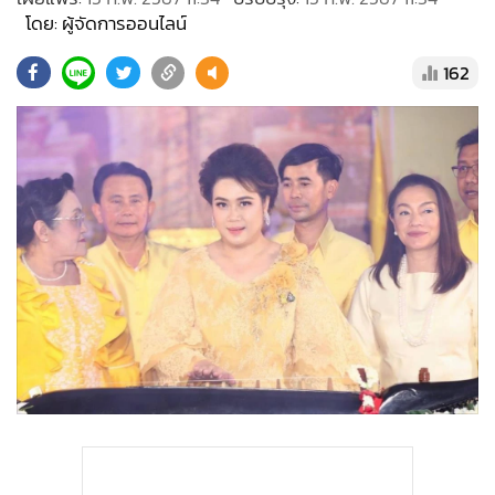
•
Good health & Well-being
โดย: ผู้จัดการออนไลน์
•
Green Innovation & SD
•
Management & HR
162
•
MGR Live
•
Infographic
•
การเมือง
•
ท่องเที่ยว
•
กีฬา
•
ต่างประเทศ
•
Special Scoop
•
เศรษฐกิจ-ธุรกิจ
•
จีน
•
ชุมชน-คุณภาพชีวิต
•
อาชญากรรม
•
Motoring