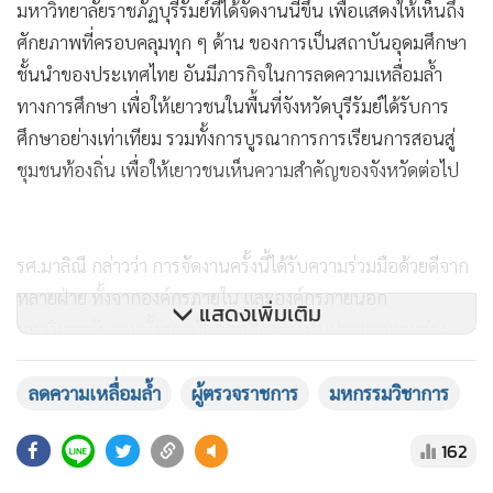
มหาวิทยาลัยราชภัฏบุรีรัมย์ที่ได้จัดงานนี้ขึ้น เพื่อแสดงให้เห็นถึง
ศักยภาพที่ครอบคลุมทุก ๆ ด้าน ของการเป็นสถาบันอุดมศึกษา
ชั้นนำของประเทศไทย อันมีภารกิจในการลดความเหลื่อมล้ำ
ทางการศึกษา เพื่อให้เยาวชนในพื้นที่จังหวัดบุรีรัมย์ได้รับการ
ศึกษาอย่างเท่าเทียม รวมทั้งการบูรณาการการเรียนการสอนสู่
ชุมชนท้องถิ่น เพื่อให้เยาวชนเห็นความสำคัญของจังหวัดต่อไป
รศ.มาลิณี กล่าวว่า การจัดงานครั้งนี้ได้รับความร่วมมือด้วยดีจาก
หลายฝ่าย ทั้งจากองค์กรภายใน และองค์กรภายนอก
แสดงเพิ่มเติม
มหาวิทยาลัย รวมทั้งสถาบันอุดมศึกษาทั้งในประเทศและต่าง
ประเทศ การร่วมงานในครั้งนี้นับเป็นการรวมใจถวายความภักดี
แด่พระบาทสมเด็จพระบรมชนกาธิเบศร มหาภูมิพลอดุลยเดช
ลดความเหลื่อมล้ำ
ผู้ตรวจราชการ
มหกรรมวิชาการ
มหาราช บรมนาถบพิตร เนื่องในวันราชภัฏ และการรวมใจถวาย
162
พระพรชัยมงคล พระบาทสมเด็จพระปรเมนทรรามาธิบดีศรีสิน
ทร มหาวชิราลงกรณ พระวชิรเกล้าเจ้าอยู่หัว เนื่องในโอกาส