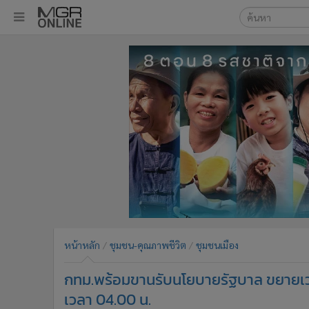
เลือกเครื่องมือท
•
หน้าหลัก
ค้นหา
•
ทันเหตุการณ์
Google
•
ภาคใต้
•
ภูมิภาค
MGR Onl
•
Online Section
ค้นหาขั
•
บันเทิง
•
ผู้จัดการรายวัน
•
คอลัมนิสต์
•
ละคร
•
CbizReview
•
Cyber BIZ
หน้าหลัก
ชุมชน-คุณภาพชีวิต
ชุมชนเมือง
•
ผู้จัดกวน
กทม.พร้อมขานรับนโยบายรัฐบาล ขยายเวลา
•
Good health & Well-being
•
Green Innovation & SD
เวลา 04.00 น.