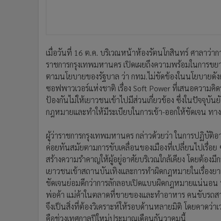
เมื่อวันที่ 16 ต.ค. บริเวณหน้าห้องรัตนโกสินทร์ ศาลาว่า
ราชการกรุงเทพมหานคร เปิดเผยถึงความพร้อมในการขยายเว
ตามนโยบายของรัฐบาล ว่า กทม.ไม่ขัดข้องในนโยบายดังก
ซอฟพาวเวอร์แห่งชาติ เรื่อง Soft Power ที่เสนอความคิดร
ป้องกันไม่ให้เยาวชนเข้าไปมีส่วนเกี่ยวข้อง ซึ่งในปัจจุบัน
กฎหมายและทำให้มีระเบียบในการเข้า-ออกให้ชัดเจน ทางส่วน
ผู้ว่าราชการกรุงเทพมหานคร กล่าวด้วยว่า ในการปฏิบัติอ
ค่อยทันสมัยตามการขับเคลื่อนของเมืองที่เปลี่ยนไปเรื่อย ๆ
สร้างความรำคาญให้ผู้อยู่อาศัยบริเวณใกล้เคียง โดยต้องม
เยาวชนเข้าสถานบันเทิงและการทำผิดกฎหมายในเรื่องยาเสพต
ชัดเจนย่อมดีกว่าการลักลอบเปิดแบบผิดกฎหมายแน่นอน นอกจา
พ่อค้า แม่ค้าในตลาดที่ขายของและทำอาหาร คนขับรถสาธาร
จึงเป็นสิ่งที่ต้องวิเคราะห์ให้รอบด้านหลายมิติ โดยคาดว
คือช่วงเทศกาลปีใหม่ประมาณเดือนธันวาคมนี้