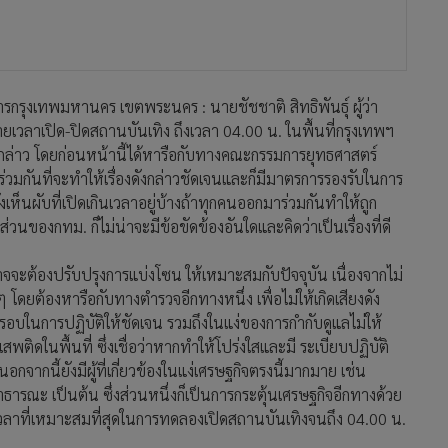
การกรุงเทพมหานคร เขตพระนคร : นายชัชชาติ สิทธิพันธุ์ ผู้ว่า
ลาเปิด-ปิดสถานบันเทิง ถึงเวลา 04.00 น. ในพื้นที่กรุงเทพฯ
ล่าว โดยก่อนหน้านี้ได้หารือกับทางคณะกรรมการยุทธศาสตร์
่วมกันที่จะทำให้เรื่องดังกล่าวชัดเจนและก็มีมาตรการรองรับในการ
ยังเห็นผับที่เปิดเกินเวลาอยู่บ้างถ้าทุกคนออกมาร่วมกันทำให้ถูก
ของกทม. ก็ไม่น่าจะมีข้อขัดข้องอันใดและคิดว่าเป็นเรื่องที่ดี
าจจะต้องปรับปรุงการแบ่งโซน ให้เหมาะสมกับปัจจุบัน เนื่องจากไม่
 โดยต้องหารือกับทางตำรวจอีกทางหนึ่ง เพื่อไม่ให้เกิดเสียงดัง
ีกรอบในการปฏิบัติให้ชัดเจน รวมถึงในแง่ของการกำกับดูแลไม่ให้
ิดในพื้นที่ ซึ่งเชื่อว่าหากทำให้โปร่งใสและมี ระเบียบปฏิบัติ
กนี้ยังมีผู้ที่เกี่ยวข้องในแง่เศรษฐกิจตรงนี้มากมาย เช่น
ณะ เป็นต้น ซึ่งส่วนหนึ่งก็เป็นการกระตุ้นเศรษฐกิจอีกทางด้วย
่าเวลาที่เหมาะสมที่สุดในการทดลองเปิดสถานบันเทิงจนถึง 04.00 น.