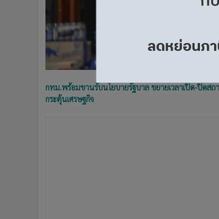
•
อินโดจีน
•
กองทุนรวม
•
Celeb Online
•
Factcheck
•
ญี่ปุ่น
•
News1
•
Gotomanager
กทม.พร้อมขานรับนโยบายรัฐบาล ขยายเวลาเปิด-ปิดสถานบัน
กระตุ้นเศรษฐกิจ