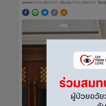
•
Management & HR
เผยแพร่:
17 ต.ค. 2566 07:17
ปรับปรุง:
17 ต.ค. 2566 07:17
โดย: 
•
MGR Live
•
Infographic
•
การเมือง
•
ท่องเที่ยว
•
กีฬา
•
ต่างประเทศ
•
Special Scoop
•
เศรษฐกิจ-ธุรกิจ
•
จีน
•
ชุมชน-คุณภาพชีวิต
•
อาชญากรรม
•
Motoring
•
เกม
•
วิทยาศาสตร์
•
SMEs
•
หุ้น