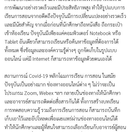
•
เกม
การพัฒนาอย่างรวดเร็วและมีประสิทธิภาพสูง ทำให้รูปแบบการ
•
วิทยาศาสตร์
เรียนการสอนจากอดีตถึงปัจจุบันมีการเปลี่ยนแปลงอย่างรวดเร็ว
•
SMEs
และมีนัยสำคัญ จากเมื่อก่อนที่นักศึกษาถือหนังสือ ถือกระเป๋า
•
หุ้น
เข้าห้องเรียน ปัจจุบันมีเพียงแค่คอมพิวเตอร์ Notebook หรือ
•
อินโดจีน
Tablet อันเดียวก็สามารถเรียนหรือค้นหาข้อมูลที่ต้องการได้
ทั้งหมด ซึ่งข้อมูลและองค์ความรู้ต่างๆ ถูกจัดเก็บในรูปแบบ
•
กองทุนรวม
ออนไลน์ แค่มี Internet ก็สามารถหาข้อมูลด้วยตนเองได้
•
Celeb Online
•
Factcheck
สถานการณ์ Covid-19 พลิกโฉมการเรียน การสอน ในสมัย
•
ญี่ปุ่น
ปัจจุบันเป็นอย่างมาก ช่องทางออนไลน์ต่าง ๆ ไม่ว่าจะเป็น
•
News1
โปรแกรม Zoom, Webex ฯลฯ กลายเป็นช่องทางให้นักศึกษา
•
Gotomanager
และอาจารย์สามารถติดต่อสื่อสารกันได้ ทั้งการสร้างบทเรียน
การทดสอบความรู้ รวมถึงการเรียนการสอน ก็สามารถบันทึก
เก็บเอาไว้และอัปโหลดเพื่อเผยแพร่ผ่านช่องทางออนไลน์ได้
ทำให้นักศึกษาและผู้ที่สนใจสามารถเลือกเรียนกับอาจารย์ผู้สอน