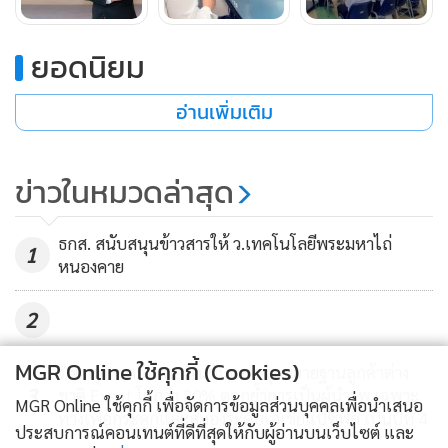
ปัจจุบันหลักสูตรด้าน IT มีความน่าสนใจเป็นอย่างมาก จะเห็นได้
ว่าทั้งภาครัฐและภาคเอกชนที่เข้าสู่ยุค Digital Transformation
ยอดนิยม
มีความต้องการบุคลากรที่มีองค์ความรู้ทางด้าน IT ไปพัฒนาวิธี
อ่านเพิ่มเติม
การทำงานใหม่ๆ ที่ใช้ Digital Technology มาช่วยเสริมการ
ทำงานให้มีประสิทธิภาพสูงขึ้น ดังนั้น นักศึกษาทางด้าน IT ไม่ว่า
จะเป็นการเขียนโปรแกรม (Software Engineering) หรือ การ
ข่าวในหมวดล่าสุด
วิเคราะห์ข้อมูล (Data Science) มีความต้องการในตลาดสูงมาก
เพราะต้องการบุคลากรที่จะชี้นำองค์กรในการดำเนินงานโดยใช้
ธกส. สนับสนุนข้าวสารให้ ว.เทคโนโลยีพระมหาไถ่
1
IoT ในการเก็บข้อมูลจำนวนมากเพื่อมาวิเคราะห์ข้อมูล หรือ
หนองคาย
แม้แต่ด้านความปลอดภัยทางไซเบอร์ (Cyber Security) ไปจนถึง
การเก็บรักษาข้อมูล การบริหารจัดการข้อมูล (Management
2
Information System) ในส่วนนี้ก็น่าสนใจสำหรับคนที่ไม่ถนัด
MGR Online ใช้คุกกี้ (Cookies)
เรื่องการเขียนโปรแกรม อาจบอกได้ว่า องค์ความรู้ทางด้าน
รพ.กรุงเทพอินเตอร์เนชั่นแนล รุกขยายฐานลูกค้าต่าง
3
ชาติ Expat โตกว่า 20% ตอกย้ำการเป็นผู้นำรพ.เฉพาะ
Computer Science จะเป็นตัวช่วยขับเคลื่อน Digital
MGR Online ใช้คุกกี้ เพื่อจัดการข้อมูลส่วนบุคคลเพื่อนำเสนอ
ทางเพื่อกระดูกและสมองระดับเอเชียแปซิฟิก เป็นปีที่ 4
Transformation ให้เกิดขึ้นได้
ประสบการณ์คอนเทนต์ที่ดีที่สุดให้กับผู้อ่านบนเว็บไซต์ และ