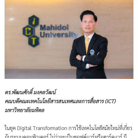
•
Good health & Well-being
•
Green Innovation & SD
•
Management & HR
•
MGR Live
•
Infographic
•
การเมือง
•
ท่องเที่ยว
•
กีฬา
•
ต่างประเทศ
•
Special Scoop
ดร.พัฒนศักดิ์ มงคลวัฒน์
•
เศรษฐกิจ-ธุรกิจ
คณบดีคณะเทคโนโลยีสารสนเทศและการสื่อสาร (ICT)
•
จีน
มหาวิทยาลัยมหิดล
•
ชุมชน-คุณภาพชีวิต
•
อาชญากรรม
ในยุค Digital Transformation การใช้เทคโนโลยีสมัยใหม่ที่เกี่ยว
•
Motoring
กับระบบคอมพิวเตอร์ ไม่ว่าจะเป็นซอฟต์แวร์หรือฮาร์ดแวร์ มี