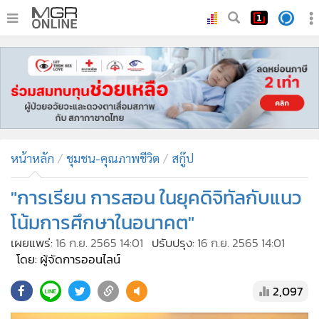
•
หน้าหลัก
•
ทันเหตุการณ์
•
ภาคใต้
•
ภูมิภาค
•
Online Section
หน้าหลัก
ชุมชน-คุณภาพชีวิต
สกู๊ป
•
บันเทิง
•
ผู้จัดการรายวัน
"การเรียน การสอน ในยุคดิจิทัลกับแนว
•
คอลัมนิสต์
โน้มการศึกษาในอนาคต"
•
ละคร
เผยแพร่:
16 ก.ย. 2565 14:01
ปรับปรุง:
16 ก.ย. 2565 14:01
•
CbizReview
โดย: ผู้จัดการออนไลน์
•
Cyber BIZ
2,097
•
ผู้จัดกวน