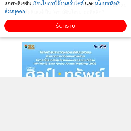
แอพพลิเคชั่น
เงื่อนไขการใช้งานเว็บไซต์
และ
นโยบายสิทธิ
หัวอกแม่ ”เด็กพิเศษ” กับเรื่องราวสุดเจ็บปวด วอนสังคม
4
ส่วนบุคคล
ซึ่งคณะเทคโนโลยีสารเทศและการสื่อสาร (ICT) มหาวิทยาลัย
อย่าตัดสินแค่เป็น”ดาวน์ซินโดรม-ออทิสติก”
มหิดล มีทั้งหลักสูตรปริญญาตรี สาขาเทคโนโลยีสารสนเทศและ
รับทราบ
ข่าวอื่นในหมวด
การสื่อสาร (นานาชาติ) (ICT Program) หลักสูตรปริญญาโท
สาขาวิทยาการคอมพิวเตอร์ (Computer Science) สาขา
เทคโนโลยีเกมและเกมมิฟิเคชัน (Game Technology and
Gamification) สาขาความมั่นคงไซเบอร์และการประกัน
สารสนเทศ (Cybersecurity and Information Assurance)
ปริญญาเอก สาขาวิทยาการคอมพิวเตอร์ (Computer Science)
และอีก 1 หลักสูตรใหม่ คือ หลักสูตรปริญญาตรี สาขาวิทยาการ
และเทคโนโลยีดิจิทัล (หลักสูตรไทย) (DST Program) ซึ่งมีการ
ปรับหลักสูตรเป็นรูปแบบ Flexible โดยนักศึกษาสามารถปรับ
การเรียนการสอนให้เหมาะกับตัวเองได้มากขึ้น เพื่อให้ตอบสนอง
ต่อความต้องการ จุดประสงค์การเรียนรู้ในแบบของตนเองได้
นอกจากนี้ ยังมีความร่วมมือกับบริษัท ในการเปลี่ยนห้องเรียน
เป็นห้องปฏิบัติงานร่วมกับการเรียนรู้ด้วยตนเอง เชื่อมโยงองค์