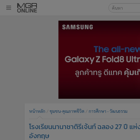
เลือกเครื่องมือท
•
หน้าหลัก
ค้นหา
•
ทันเหตุการณ์
Google
•
ภาคใต้
•
ภูมิภาค
MGR Onl
•
Online Section
ค้นหาขั
•
บันเทิง
•
ผู้จัดการรายวัน
•
คอลัมนิสต์
•
ละคร
•
CbizReview
•
Cyber BIZ
หน้าหลัก
ชุมชน-คุณภาพชีวิต
การศึกษา - วัฒนธรรม
•
ผู้จัดกวน
โรงเรียนนานาชาติรีเจ้นท์ ฉลอง 27 ปี แ
•
Good health & Well-being
•
Green Innovation & SD
อังกฤษ