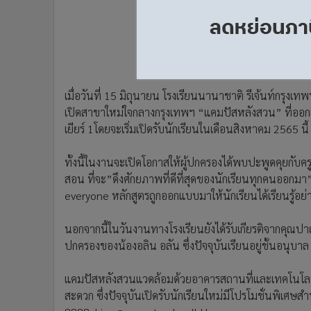
เมื่อวันที่ 15 มิถุนายน โรงเรียนนานาชาติ รีเจ้นท์กรุง
เปิดสาขาใหม่ใจกลางกรุงเทพฯ “แคมปัสหลังสวน” ที่ออก
เยียร์ 1โดยจะเริ่มเปิดรับนักเรียนในเดือนสิงหาคม 2565 นี้
ทั้งนี้ในงานจะเปิดโอกาสให้ผู้ปกครองได้พบปะพูดคุยกั
สอน ที่จะ”ดึงศักยภาพที่ดีที่สุดของนักเรียนทุกคนออกมา”
everyone หลักสูตรถูกออกแบบมาให้นักเรียนได้เรียนรู้อ
นอกจากนี้ในวันงานทางโรงเรียนยังได้รับเกียรติจากคุณป
ปกครองของน้องอลิน อลัน ซึ่งปัจจุบันเรียนอยู่ชั้นอนุบา
แคมปัสหลังสวนแวดล้อมด้วยอาคารสถานที่และเทคโนโลยี
สะดวก ซึ่งปัจจุบันเปิดรับนักเรียนใหม่มีโปรโมชั่นพิเศษส