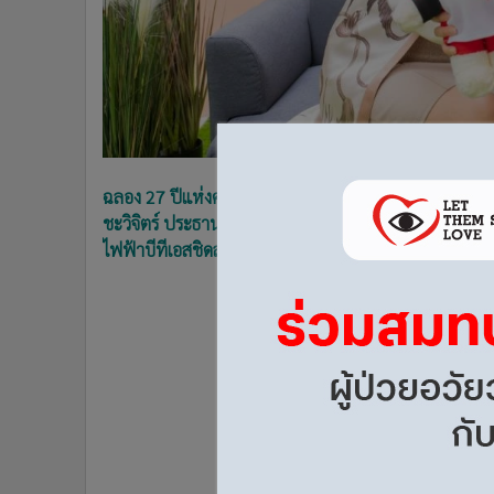
•
อินโดจีน
•
กองทุนรวม
•
Celeb Online
•
Factcheck
•
ญี่ปุ่น
•
News1
ฉลอง 27 ปีแห่งความสำเร็จและความเป็นเลิศด้านการศึกษาร
•
Gotomanager
ชะวิจิตร์ ประธานคณะกรรมการโรงเรียน จัดงาน First Op
ไฟฟ้าบีทีเอสชิดลม