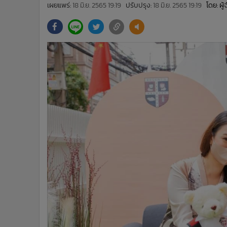
•
Management & HR
เผยแพร่:
18 มิ.ย. 2565 19:19
ปรับปรุง:
18 มิ.ย. 2565 19:19
โดย: ผู
•
MGR Live
•
Infographic
•
การเมือง
•
ท่องเที่ยว
•
กีฬา
•
ต่างประเทศ
•
Special Scoop
•
เศรษฐกิจ-ธุรกิจ
•
จีน
•
ชุมชน-คุณภาพชีวิต
•
อาชญากรรม
•
Motoring
•
เกม
•
วิทยาศาสตร์
•
SMEs
•
หุ้น