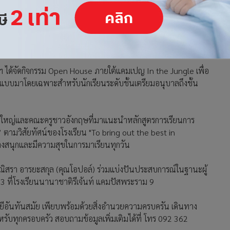
เทพฯ ได้จัดกิจกรรม Open House ภายใต้แคมเปญ In the Jungle เพื่อ
แบบมาโดยเฉพาะสำหรับนักเรียนระดับชั้นเตรียมอนุบาลถึงชั้น
บครูใหญ่และคณะครูชาวอังกฤษที่มาแนะนำหลักสูตรการเรียนการ
 ตามวิสัยทัศน์ของโรงเรียน "To bring out the best in
ย่างสนุกและมีความสุขในการมาเรียนทุกวัน
าณิสรา อารยะสกุล (คุณโอปอล์) ร่วมแบ่งปันประสบการณ์ในฐานะผู้
ล 3 ที่โรงเรียนนานาชาติรีเจ้นท์ แคมปัสพระราม 9
อันทันสมัย เพียบพร้อมด้วยสิ่งอำนวยความครบครัน เดินทาง
ำหรับทุกครอบครัว สอบถามข้อมูลเพิ่มเติมได้ที่ โทร 092 362