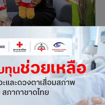
ะบบอังกฤษโรงเรียนนานาชาติรีเจ้นท์ ซึ่งก่อตั้งโดยดร.วีระชัย เต
en House เปิดแคมปัสใหม่ใจกลางกรุงที่ถนนหลังสวน ใกล้สถานีรถ