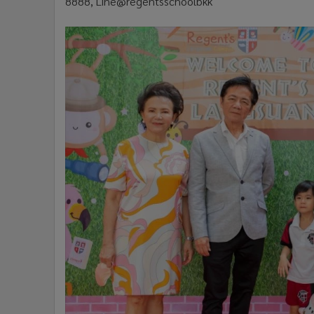
8888, Line@regentsschoolbkk