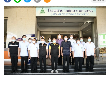
•
Good health & Well-being
•
Green Innovation & SD
•
Management & HR
•
MGR Live
•
Infographic
•
การเมือง
•
ท่องเที่ยว
•
กีฬา
•
ต่างประเทศ
•
Special Scoop
•
เศรษฐกิจ-ธุรกิจ
•
จีน
•
ชุมชน-คุณภาพชีวิต
•
อาชญากรรม
•
Motoring