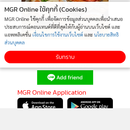
2
MGR Online ใช้คุกกี้ (Cookies)
รพ.กรุงเทพ สำนักงานใหญ่ มุ่งสู่ Medical Robot Hub
MGR Online ใช้คุกกี้ เพื่อจัดการข้อมูลส่วนบุคคลเพื่อนำเสนอ
ระดับเอเชียแปซิฟิก พิธีลงนาม MOU กับบริษัทดีไวซ์
3
ประสบการณ์คอนเทนต์ที่ดีที่สุดให้กับผู้อ่านบนเว็บไซต์ และ
เทคโนโลยี่ส์ (ไทย) จำกัด ยกระดับองค์ความรู้ พัฒนา
แอพพลิเคชั่น
เงื่อนไขการใช้งานเว็บไซต์
และ
นโยบายสิทธิ
ศัลยแพทย์ และมาตรฐานการรักษา
ส่วนบุคคล
รพ.กรุงเทพอินเตอร์เนชั่นแนล รุกขยายฐานลูกค้าต่าง
รับทราบ
4
ชาติ Expat โตกว่า 20% ตอกย้ำการเป็นผู้นำรพ.เฉพาะ
ทางเพื่อกระดูกและสมองระดับเอเชียแปซิฟิก เป็นปีที่ 4
ข่าวอื่นในหมวด