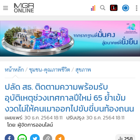
•
หน้าหลัก
•
ทันเหตุการณ์
•
ภาคใต้
•
ภูมิภาค
•
Online Section
หน้าหลัก
ชุมชน-คุณภาพชีวิต
สุขภาพ
•
บันเทิง
•
ผู้จัดการรายวัน
ปลัด สธ. ติดตามความพร้อมรับ
•
คอลัมนิสต์
อุบัติเหตุช่วงเทศกาลปีใหม่ 65 ย้ำเข้ม
•
ละคร
งวดไม่ให้คนเมาออกไปขับขี่บนท้องถนน
•
CbizReview
เผยแพร่:
30 ธ.ค. 2564 18:11
ปรับปรุง:
30 ธ.ค. 2564 18:11
•
Cyber BIZ
โดย: ผู้จัดการออนไลน์
•
ผู้จัดกวน
258