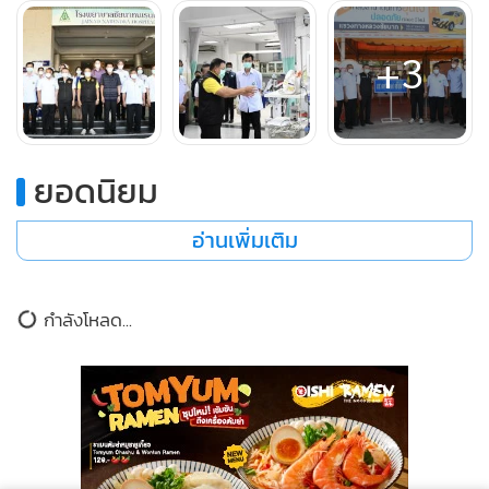
+3
ยอดนิยม
อ่านเพิ่มเติม
ข่าวในหมวดล่าสุด
บำรุงราษฎร์ชู Complete Heart Failure Care เปิดเส้น
1
ทางช่วยชีวิตผู้ป่วยหัวใจล้มเหลว จาก ECMO–Impella ถึง
ปลูกถ่ายหัวใจ