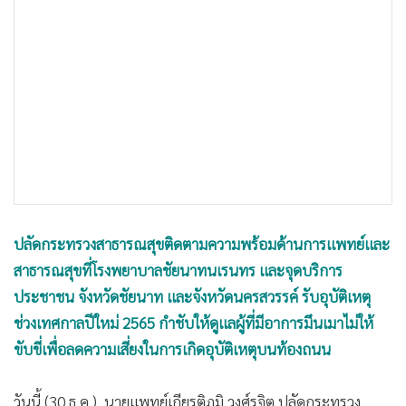
•
เกม
•
วิทยาศาสตร์
•
SMEs
•
หุ้น
•
อินโดจีน
•
กองทุนรวม
•
Celeb Online
•
Factcheck
•
ญี่ปุ่น
ปลัดกระทรวงสาธารณสุขติดตามความพร้อมด้านการแพทย์และ
•
News1
สาธารณสุขที่โรงพยาบาลชัยนาทนเรนทร และจุดบริการ
ประชาชน จังหวัดชัยนาท และจังหวัดนครสวรรค์ รับอุบัติเหตุ
•
Gotomanager
ช่วงเทศกาลปีใหม่ 2565 กำชับให้ดูแลผู้ที่มีอาการมึนเมาไม่ให้
ขับขี่เพื่อลดความเสี่ยงในการเกิดอุบัติเหตุบนท้องถนน
วันนี้ (30 ธ.ค.) นายแพทย์เกียรติภูมิ วงศ์รจิต ปลัดกระทรวง