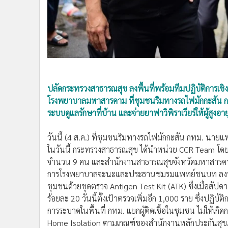
•
อินโดจีน
•
กองทุนรวม
•
Celeb Online
•
Factcheck
•
ญี่ปุ่น
•
News1
ปลัดกระทรวงสาธารณสุข ลงพื้นที่พร้อมทีมปฏิบัติการเ
•
Gotomanager
โรงพยาบาลมหาสารคาม ที่ชุมชนริมทางรถไฟมักกะสัน กทม.
ระบบดูแลรักษาที่บ้าน และจ่ายยาฟาวิพิราเวียร์ให้ผู้สูงอายุ
วันนี้ (4 ส.ค.) ที่ชุมชนริมทางรถไฟมักกะสัน กทม. นายแพ
ในวันนี้ กระทรวงสาธารณสุข ได้นำหน่วย CCR Team โ
จำนวน 9 คน และสำนักงานสาธารณสุขจังหวัดมหาสารคา
การโรงพยาบาลจะนะและประธานชมรมแพทย์ชนบท ลงพื้นที่
ชุมชนด้วยชุดตรวจ Antigen Test Kit (ATK) ซึ่งเมื่อสัปดา
ร้อยละ 20 วันนี้ตั้งเป้าตรวจเพิ่มอีก 1,000 ราย ซึ่งปฏิ
การระบาดในพื้นที่ กทม. แยกผู้ติดเชื้อในชุมชน ไม่ให้เกิดก
Home Isolation ตามเกณฑ์ของสำนักงานหลักประกันสุขภาพแห