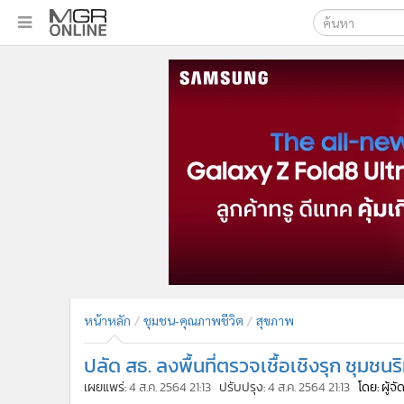
เลือกเครื่องมือท
•
หน้าหลัก
ค้นหา
•
ทันเหตุการณ์
Google
•
ภาคใต้
•
ภูมิภาค
MGR Onl
•
Online Section
ค้นหาขั
•
บันเทิง
•
ผู้จัดการรายวัน
•
คอลัมนิสต์
•
ละคร
•
CbizReview
•
Cyber BIZ
หน้าหลัก
ชุมชน-คุณภาพชีวิต
สุขภาพ
•
ผู้จัดกวน
ปลัด สธ. ลงพื้นที่ตรวจเชื้อเชิงรุก ชุมช
•
Good health & Well-being
•
Green Innovation & SD
เผยแพร่:
4 ส.ค. 2564 21:13
ปรับปรุง:
4 ส.ค. 2564 21:13
โดย: ผู้จ