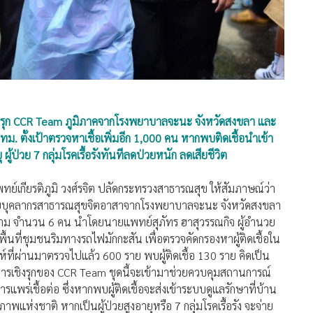
ชิงรุก CCR Team ภูมิภาคจากโรงพยาบาลจะนะ จังหวัดสงขลา และ
 ตั้งเป้าตรวจหาเชื้อเพิ่มอีก 1,000 คน หากพบติดเชื้อนำเข้า
 ผู้ป่วย 7 กลุ่มโรคเรื้อรังทันทีลดป่วยหนัก ลดเสียชีวิต
ทย์เกียรติภูมิ วงศ์รจิต ปลัดกระทรวงสาธารณสุข ให้สัมภาษณ์ว่า
ดยบุคลากรสาธารณสุขจิตอาสาจากโรงพยาบาลจะนะ จังหวัดสงขลา
ม จำนวน 6 คน นำโดยนายแพทย์สุภัทร ฮาสุวรรณกิจ ผู้อำนวย
ชุมชนริมทางรถไฟมักกะสัน เพื่อตรวจคัดกรองหาผู้ติดเชื้อใน
ห์ที่ผ่านมาตรวจไปแล้ว 600 ราย พบผู้ติดเชื้อ 130 ราย คิดเป็น
บัติการเชิงรุกของ CCR Team ชุดนี้จะเข้ามาช่วยควบคุมสถานการณ์
ารแพร่เชื้อต่อ ซึ่งหากพบผู้ติดเชื้อจะส่งเข้าระบบดูแลรักษาที่บ้าน
่งชาติ หากเป็นผู้ป่วยสูงอายุหรือ 7 กลุ่มโรคเรื้อรัง จะจ่าย