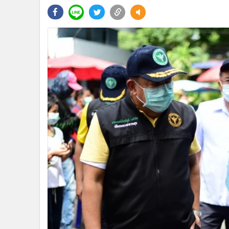
•
Management & HR
•
MGR Live
•
Infographic
•
การเมือง
•
ท่องเที่ยว
•
กีฬา
•
ต่างประเทศ
•
Special Scoop
•
เศรษฐกิจ-ธุรกิจ
•
จีน
•
ชุมชน-คุณภาพชีวิต
•
อาชญากรรม
•
Motoring
•
เกม
•
วิทยาศาสตร์
•
SMEs
•
หุ้น