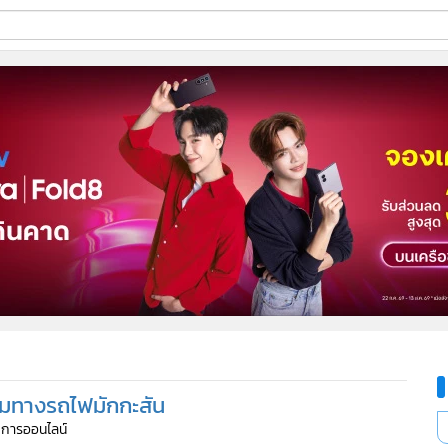
ี่ใช้
ine
้นสูง
นริมทางรถไฟมักกะสัน
ัดการออนไลน์