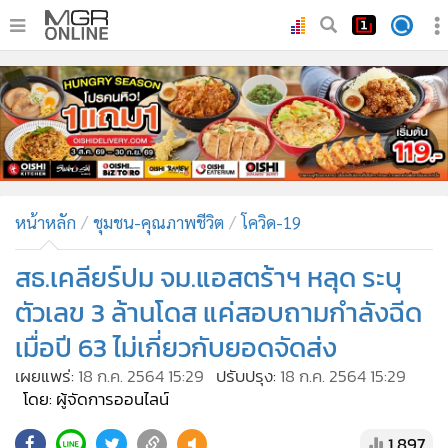
•
หน้าหลัก
•
ทันเหตุการณ์
•
ภาคใต้
•
ภูมิภาค
•
Online Section
หน้าหลัก
ชุมชน-คุณภาพชีวิต
โควิด-19
•
บันเทิง
•
ผู้จัดการรายวัน
สธ.เคลียร์ปม จม.แอสตร้าฯ หลุด ระบุ
•
คอลัมนิสต์
ตัวเลข 3 ล้านโดส แค่สอบถามกำลังฉีด
•
ละคร
เมื่อปี 63 ไม่เกี่ยวกับยอดจัดส่ง
•
CbizReview
เผยแพร่:
18 ก.ค. 2564 15:29
ปรับปรุง:
18 ก.ค. 2564 15:29
•
Cyber BIZ
โดย: ผู้จัดการออนไลน์
•
ผู้จัดกวน
1,897