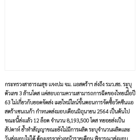
•
เกม
•
วิทยาศาสตร์
•
SMEs
•
หุ้น
•
อินโดจีน
•
กองทุนรวม
•
Celeb Online
•
Factcheck
•
ญี่ปุ่น
กระทรวงสาธารณสุข แจงปม จม. แอสตร้าฯ ส่งถึง รมว.สธ. ระบุ
•
News1
ตัวเลข 3 ล้านโดส แค่สอบถามความสามารถการฉีดของไทยเมื่ิอปี
•
Gotomanager
63 ไม่เกี่ยวกับยอดจัดส่ง เผยไทม์ไลน์ขั้นตอนการจัดซื้อวัคซีนแอ
สตร้าเซนเนก้า กำหนดส่งมอบเดือนมิถุนายน 2564 เป็นต้นไป
ขณะนี้ส่งแล้ว 12 ล็อต จำนวน 8,193,500 โดส ทยอยส่งเป็น
สัปดาห์ ย้ำทำสัญญาขณะยังไม่มีการผลิต ระบุจำนวนผลิตและ
วันส่งมอบไม่ได้ ต้องเจรจาล่วงหน้ารายเดือน พิจารณาส่งมอบ