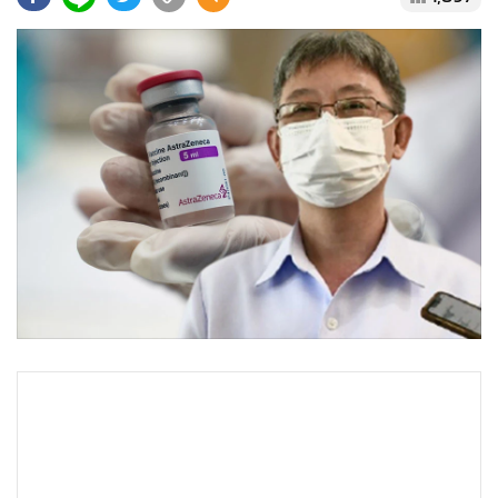
•
Good health & Well-being
•
Green Innovation & SD
•
Management & HR
•
MGR Live
•
Infographic
•
การเมือง
•
ท่องเที่ยว
•
กีฬา
•
ต่างประเทศ
•
Special Scoop
•
เศรษฐกิจ-ธุรกิจ
•
จีน
•
ชุมชน-คุณภาพชีวิต
•
อาชญากรรม
•
Motoring