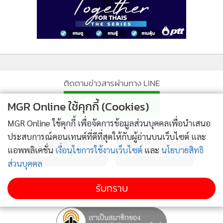
ชาญวีรกูล รองนายกรัฐมนตรี และ รัฐมนตรีว่าการกระทรวง
สาธารณสุข เพื่อขอบคุณที่สนับสนุนให้ประเทศไทยเป็นฐานการ
ผลิตวัคซีนแอสตร้าเซนเนก้าในภูมิภาคอาเซียน รวมถึงประเทศ
อื่นนอกอาเซียน คือ มัลดีฟส์ และไต้หวัน รวม 8 ประเทศ มีการ
ระบุถึงข้อตกลงเจรจาจะส่งมอบวัคซีนที่ผลิตในประเทศไทยเริ่ม
ในเดือนมิถุนายน 2564 แต่มีการส่งล่วงหน้ามาตั้งแต่เดือน
ติดตามข่าวสารผ่านทาง LINE
กุมภาพันธ์ 2564 และพูดถึงเรื่องจำนวนวัคซีนที่สั่งจอง
MGR Online ใช้คุกกี้ (Cookies)
ประเทศไทยมีการจองมากที่สุด 61 ล้านโดส คิดเป็น 1 ใน 3 ของ
MGR Online ใช้คุกกี้ เพื่อจัดการข้อมูลส่วนบุคคลเพื่อนำเสนอ
จำนวนวัคซีนที่มีการจองในอาเซียน บริษัทยืนยันการจัดส่งวัคซีน
MGR Online Application
ประสบการณ์คอนเทนต์ที่ดีที่สุดให้กับผู้อ่านบนเว็บไซต์ และ
ให้ประเทศไทย 1 ใน 3 ของวัคซีนที่ผลิตได้ และจะพยายามส่งให้
แอพพลิเคชั่น
เงื่อนไขการใช้งานเว็บไซต์
และ
นโยบายสิทธิ
ครบถ้วนตามสัญญา
ส่วนบุคคล
ติดตาม MGR Online
“ช่วงทำสัญญาจองและลงนามสัญญา 3 ฝ่าย ยังไม่ได้มีการผลิต
รับทราบ
วัคซีนจริง เป็นการทำสัญญาจองล่วงหน้าจึงเป็นไปไม่ได้ที่จะบอก
ว่า แต่ละเดือนจะผลิตได้เท่าไร ส่งให้เท่าไรและเมื่อไร จึงต้องมี