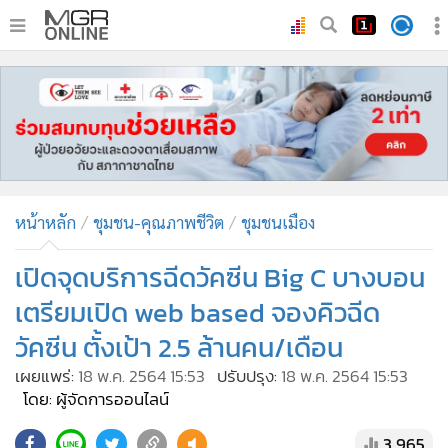
•
หน้าหลัก
•
ทันเหตุการณ์
•
ภาคใต้
•
ภูมิภาค
•
Online Section
หน้าหลัก
ชุมชน-คุณภาพชีวิต
ชุมชนเมือง
•
บันเทิง
•
ผู้จัดการรายวัน
เปิดจุดบริการฉีดวัคซีน Big C บางบอน
•
คอลัมนิสต์
เตรียมเปิด web based จองคิวฉีด
•
ละคร
วัคซีน ตั้งเป้า 2.5 ล้านคน/เดือน
•
CbizReview
เผยแพร่:
18 พ.ค. 2564 15:53
ปรับปรุง:
18 พ.ค. 2564 15:53
•
Cyber BIZ
โดย: ผู้จัดการออนไลน์
•
ผู้จัดกวน
3,965