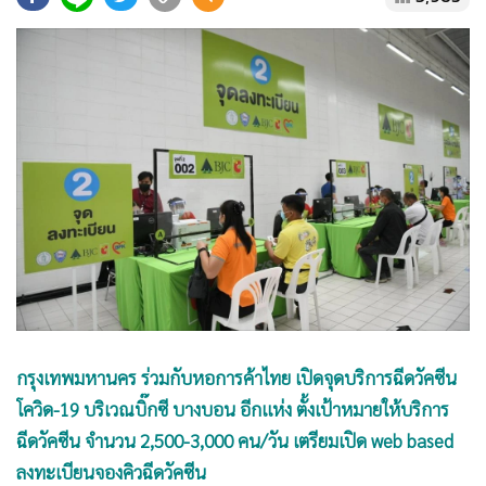
•
Good health & Well-being
•
Green Innovation & SD
•
Management & HR
•
MGR Live
•
Infographic
•
การเมือง
•
ท่องเที่ยว
•
กีฬา
•
ต่างประเทศ
•
Special Scoop
•
เศรษฐกิจ-ธุรกิจ
•
จีน
กรุงเทพมหานคร ร่วมกับหอการค้าไทย เปิดจุดบริการฉีดวัคซีน
•
ชุมชน-คุณภาพชีวิต
โควิด-19 บริเวณบิ๊กซี บางบอน อีกแห่ง ตั้งเป้าหมายให้บริการ
•
อาชญากรรม
ฉีดวัคซีน จำนวน 2,500-3,000 คน/วัน เตรียมเปิด web based
•
Motoring
ลงทะเบียนจองคิวฉีดวัคซีน