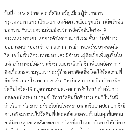
•
เกม
วันนี้ (18 พ.ค.) พล.ต.อ.อัศวิน ขวัญเมือง ผู้ว่าราชการ
•
วิทยาศาสตร์
กรุงเทพมหานคร เปิดเผยภายหลังตรวจเยี่ยมจุดบริการฉีดวัคซีน
•
SMEs
นอกรพ. “หน่วยความร่วมมือบริการฉีดวัคซีนโควิด-19
•
หุ้น
กรุงเทพมหานคร-หอการค้าไทย” ณ บริเวณ ชั้น 2 บิ๊กซี บาง
•
อินโดจีน
บอน เขตบางบอน ว่า จากสถานการณ์การแพร่ระบาดของโค
•
กองทุนรวม
วิด-19 ในพื้นที่กรุงเทพมหานคร มีจำนวนผู้ติดเชื้อเพิ่มสูงขึ้นใน
•
Celeb Online
แต่ละวัน กทม.ได้ตรวจเชิงรุกและเร่งฉีดวัคซีนเพื่อลดอัตราการ
•
Factcheck
ติดเชื้อและความรุนแรงของผู้ป่วยหากติดเชื้อ โดยได้จัดสถานที่
•
ญี่ปุ่น
ฉีดวัคซีนนอกโรงพยาบาล หรือ “หน่วยความร่วมมือบริการฉีด
•
News1
วัคซีนโควิด-19 กรุงเทพมหานคร-หอการค้าไทย” สำหรับการ
•
Gotomanager
ทดลองเปิดระบบ “ศูนย์บริการวัคซีนบิ๊กซี บางบอน” ในวันนี้
ดำเนินการโดยความร่วมมือกับโรงพยาบาลเครือบางปะกอก ซึ่งมี
การเตรียมระบบให้วัคซีนที่ปลอดภัยและครบถ้วนในทุกขั้นตอน
จนถึงการดูแลและสังเกตอาการ โดยตั้งเป้าหมายในการให้บริการ