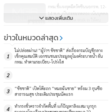
กทม.ชี้แจงจุดฉีดวัคซีนนอกรพ. 12-
14 พ.ค. เป็นระยะทดลอง เน้นบุคคล
แสดงเพิ่มเติม
เสี่ยงสูง ยังไม่เปิด Walk in ให้คน
3,533
ทั่วไป
ข่าวในหมวดล่าสุด
เซเว่น อีเลฟเว่น ร่วมฝ่าวิกฤตโค
วิด-19 ส่งมอบเครื่องอุปโภค-บริโภค
ไม่ปล่อยผ่าน! “ผู้ว่าฯ ชัชชาติ” ส่งเรื่องกรมบัญชีกลาง
ของใช้จำเป็น ให้กับสมาคมส่งเสริม
61
1
เช็กคุณสมบัติ เอกชนชนะประมูลอุโมงค์ระบายน้ำ ยัน
ศักยภาพสตรีพิการ
กทม. ทำตามระเบียบ-โปร่งใส
2
“ชัชชาติ” เปิดโต๊ะถก “หมอฉันชาย” พร้อม 3 กุนซือ
3
สาธารณสุข ประเดิมประชุมนัดแรก
ทำกรงชั่วคราวจำกัดพื้นที่ แก้ปัญหาลิงแสม บุกรุก
4
รบกวนบ้านเรือนประชาชนซอยเทียนทะเล 22