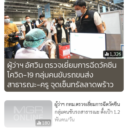
ด้าน ร.ต.อ.พงศกร ขวัญเมือง โฆษกกรุงเทพมหานคร กล่าวว่า
กทม. ได้มีการหารือถึงแนวทางที่จะให้ประชาชนในพื้นที่
กรุงเทพมหานครทุกคนสามารถลงทะเบียนเพื่อเข้ารับการฉีดได้
อย่างทั่วถึงและแบ่งเบาภาระของ แอปฯ “หมอพร้อม” อาจจะ
เป็นในรูปแบบของ web based ซึ่งจะใช้สำหรับการจองคิวฉีด
วัคซีนโดยเฉพาะ ซึ่งระบบดังกล่าวจะไม่ซ้ำซ้อนกับ “หมอพร้อม”
1,326
เนื่องจากขณะนี้ผู้ที่ลงทะเบียนกับหมอพร้อมจะเป็นผู้สูงอายุ 60
ผู้ว่าฯ อัศวิน ตรวจเยี่ยมการฉีดวัคซีน
ปี ขึ้นไป และผู้ป่วยกลุ่มเสี่ยง 7 กลุ่มโรค และนัดเข้ารับการฉีด
โควิด-19 กลุ่มคนขับรถขนส่ง
วัคซีนที่โรงพยาบาล ส่วนระบบ web based จะใช้สำหรับการลง
สาธารณะ-ครู จุดเซ็นทรัลลาดพร้าว
ทะเบียนผู้ที่อายุระหว่าง 18-59 ปี และนัดรับการฉีดวัคซีนที่จุด
บริการนอกโรงพยาบาล 25 จุด โดยจะประสานหอการค้าไทย
และร้านสะดวกซื้อ อาทิ เซเว่นอีเลฟเว่น เข้าร่วมระบบดังกล่าว
ผู้ว่าฯ กทม.ตรวจเยี่ยมการฉีดวัคซีน
เพื่อให้ประชาชนสามารถลงทะเบียนจองคิวได้อย่างทั่วถึงในทุก
กลุ่มคนขับรถสาธารณะ ตั้งเป้า 1.2
พื้นที่ คาดว่าภายในสัปดาห์หน้าจะมีความชัดเจนเรื่องระบบดัง
พันคน/วัน
180
กล่าว