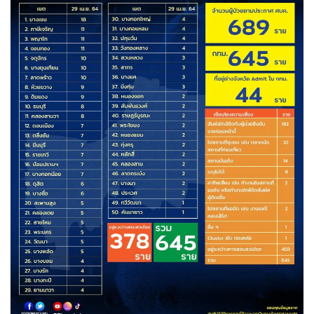
•
Good health & Well-being
•
Green Innovation & SD
•
Management & HR
•
MGR Live
•
Infographic
•
การเมือง
•
ท่องเที่ยว
•
กีฬา
•
ต่างประเทศ
•
Special Scoop
•
เศรษฐกิจ-ธุรกิจ
•
จีน
•
ชุมชน-คุณภาพชีวิต
•
อาชญากรรม
•
Motoring