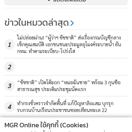
09.00 น. ฝนตกเล็กน้อยที่
พระประแดง ต่อเนื่องฝั่งพระนคร
ข่าวในหมวดล่าสุด
47
ไม่ปล่อยผ่าน! “ผู้ว่าฯ ชัชชาติ” ส่งเรื่องกรมบัญชีกลาง
1
เช็กคุณสมบัติ เอกชนชนะประมูลอุโมงค์ระบายน้ำ ยัน
กทม. ทำตามระเบียบ-โปร่งใส
2
“ชัชชาติ” เปิดโต๊ะถก “หมอฉันชาย” พร้อม 3 กุนซือ
3
สาธารณสุข ประเดิมประชุมนัดแรก
ทำกรงชั่วคราวจำกัดพื้นที่ แก้ปัญหาลิงแสม บุกรุก
4
รบกวนบ้านเรือนประชาชนซอยเทียนทะเล 22
MGR Online ใช้คุกกี้ (Cookies)
ข่าวอื่นในหมวด