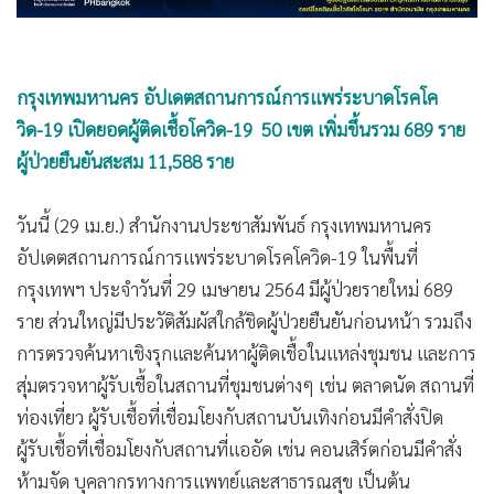
•
เกม
•
วิทยาศาสตร์
•
SMEs
กรุงเทพมหานคร อัปเดตสถานการณ์การแพร่ระบาดโรคโค
•
หุ้น
วิด-19 เปิดยอดผู้ติดเชื้อโควิด-19 50 เขต เพิ่มขึ้นรวม 689 ราย
•
อินโดจีน
ผู้ป่วยยืนยันสะสม 11,588 ราย
•
กองทุนรวม
•
Celeb Online
วันนี้ (29 เม.ย.) สำนักงานประชาสัมพันธ์ กรุงเทพมหานคร
อัปเดตสถานการณ์การแพร่ระบาดโรคโควิด-19 ในพื้นที่
•
Factcheck
กรุงเทพฯ ประจำวันที่ 29 เมษายน 2564 มีผู้ป่วยรายใหม่ 689
•
ญี่ปุ่น
ราย ส่วนใหญ่มีประวัติสัมผัสใกล้ชิดผู้ป่วยยืนยันก่อนหน้า รวมถึง
•
News1
การตรวจค้นหาเชิงรุกและค้นหาผู้ติดเชื้อในแหล่งชุมชน และการ
•
Gotomanager
สุ่มตรวจหาผู้รับเชื้อในสถานที่ชุมชนต่างๆ เช่น ตลาดนัด สถานที่
ท่องเที่ยว ผู้รับเชื้อที่เชื่อมโยงกับสถานบันเทิงก่อนมีคำสั่งปิด
ผู้รับเชื้อที่เชื่อมโยงกับสถานที่แออัด เช่น คอนเสิร์ตก่อนมีคำสั่ง
ห้ามจัด บุคลากรทางการแพทย์และสาธารณสุข เป็นต้น