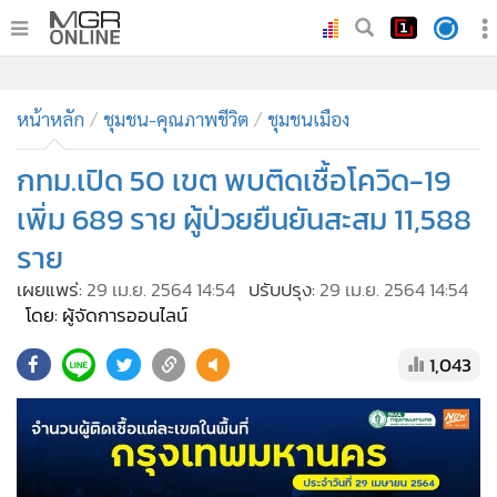
•
หน้าหลัก
•
หน้าหลัก
ทันเหตุการณ์
ชุมชน-คุณภาพชีวิต
ชุมชนเมือง
•
ภาคใต้
กทม.เปิด 50 เขต พบติดเชื้อโควิด-19
•
ภูมิภาค
เพิ่ม 689 ราย ผู้ป่วยยืนยันสะสม 11,588
•
Online Section
ราย
•
บันเทิง
เผยแพร่:
29 เม.ย. 2564 14:54
ปรับปรุง:
29 เม.ย. 2564 14:54
•
ผู้จัดการรายวัน
โดย: ผู้จัดการออนไลน์
•
คอลัมนิสต์
•
ละคร
1,043
•
CbizReview
•
Cyber BIZ
•
ผู้จัดกวน