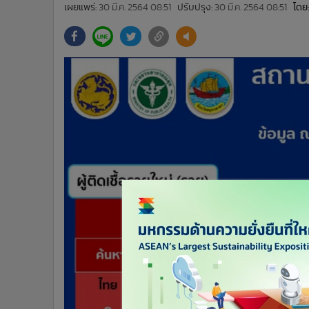
•
Management & HR
เผยแพร่:
30 มี.ค. 2564 08:51
ปรับปรุง:
30 มี.ค. 2564 08:51
โดย:
•
MGR Live
•
Infographic
•
การเมือง
•
ท่องเที่ยว
•
กีฬา
•
ต่างประเทศ
•
Special Scoop
•
เศรษฐกิจ-ธุรกิจ
•
จีน
•
ชุมชน-คุณภาพชีวิต
•
อาชญากรรม
•
Motoring
•
เกม
•
วิทยาศาสตร์
•
SMEs
•
หุ้น