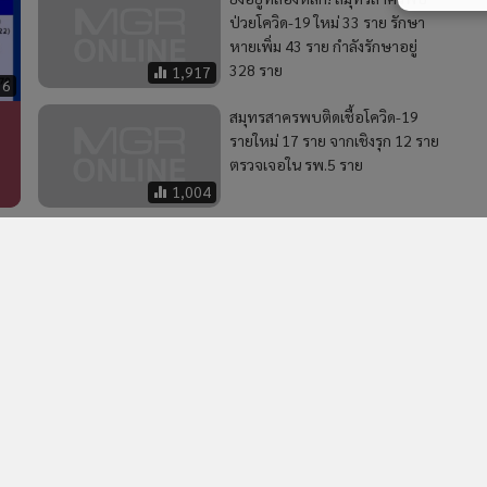
ป่วยโควิด-19 ใหม่ 33 ราย รักษา
หายเพิ่ม 43 ราย กำลังรักษาอยู่
328 ราย
1,917
36
สมุทรสาครพบติดเชื้อโควิด-19
รายใหม่ 17 ราย จากเชิงรุก 12 ราย
ตรวจเจอใน รพ.5 ราย
1,004
าง
2
ก
รพ.กรุงเทพอินเตอร์เนชั่นแนล รุกขยายฐานลูกค้าต่างชาติ
4
Expat โตกว่า 20% ตอกย้ำการเป็นผู้นำรพ.เฉพาะทางเพื่อ
กระดูกและสมองระดับเอเชียแปซิฟิก เป็นปีที่ 4