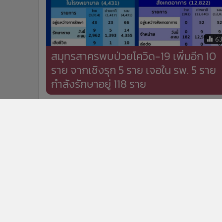
6
สมุทรสาครพบป่วยโควิด-19 เพิ่มอีก 10
ราย จากเชิงรุก 5 ราย เจอใน รพ. 5 ราย
กำลังรักษาอยู่ 118 ราย
ข่าวในหมวดล่าสุด
บำรุงราษฎร์ชู Complete Heart Failure Care เปิดเส้นท
1
ช่วยชีวิตผู้ป่วยหัวใจล้มเหลว จาก ECMO–Impella ถึงปลู
ถ่ายหัวใจ
รพ.กรุงเทพ สำนักงานใหญ่ มุ่งสู่ Medical Robot Hub
ระดับเอเชียแปซิฟิก พิธีลงนาม MOU กับบริษัทดีไวซ์
3
เทคโนโลยี่ส์ (ไทย) จำกัด ยกระดับองค์ความรู้ พัฒนา
ศัลยแพทย์ และมาตรฐานการรักษา