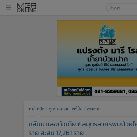
เลือกเครื่องมือท
•
หน้าหลัก
ค้นหา
•
ทันเหตุการณ์
Google
•
ภาคใต้
•
ภูมิภาค
MGR Onl
•
Online Section
ค้นหาขั
•
บันเทิง
•
ผู้จัดการรายวัน
•
คอลัมนิสต์
•
ละคร
•
CbizReview
•
Cyber BIZ
หน้าหลัก
ชุมชน-คุณภาพชีวิต
สุขภาพ
•
ผู้จัดกวน
กลับมาเลขตัวเดียว! สมุทรสาครพบป่วยโคว
•
Good health & Well-being
•
Green Innovation & SD
ราย สะสม 17,261 ราย