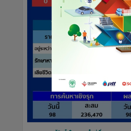
•
อินโดจีน
•
กองทุนรวม
•
Celeb Online
•
Factcheck
•
ญี่ปุ่น
•
News1
•
Gotomanager