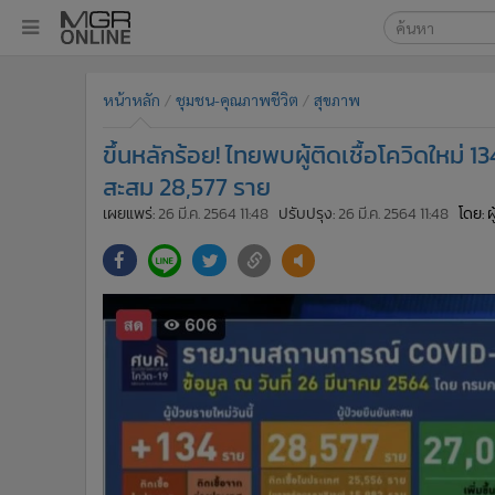
เลือกเครื่องมือท
•
หน้าหลัก
หน้าหลัก
ชุมชน-คุณภาพชีวิต
สุขภาพ
ค้นหา
•
ทันเหตุการณ์
Google
•
ภาคใต้
ขึ้นหลักร้อย! ไทยพบผู้ติดเชื้อโควิดใหม
•
ภูมิภาค
MGR Onl
สะสม 28,577 ราย
•
Online Section
เผยแพร่:
26 มี.ค. 2564 11:48
ปรับปรุง:
26 มี.ค. 2564 11:48
โดย: 
ค้นหาขั
•
บันเทิง
•
ผู้จัดการรายวัน
•
คอลัมนิสต์
•
ละคร
•
CbizReview
•
Cyber BIZ
•
ผู้จัดกวน
•
Good health & Well-being
•
Green Innovation & SD