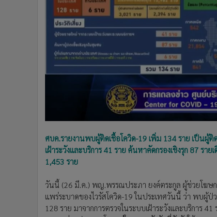
•
Management & HR
•
MGR Live
•
Infographic
•
การเมือง
•
ท่องเที่ยว
•
กีฬา
•
ต่างประเทศ
•
Special Scoop
•
เศรษฐกิจ-ธุรกิจ
•
จีน
•
ชุมชน-คุณภาพชีวิต
ศบค.รายงานพบผู้ติดเชื้อโควิด-19 เพิ่ม 134 ราย เป็นผ
•
อาชญากรรม
เฝ้าระวังและบริการ 41 ราย ค้นหาคัดกรองเชิงรุก 87 ราย
•
Motoring
1,453 ราย
•
เกม
วันนี้ (26 มี.ค.) พญ.พรรณประภา ยงค์ตระกูล ผู้ช่วยโ
•
วิทยาศาสตร์
แพร่ระบาดของไวรัสโควิด-19 ในประเทศวันนี้ ว่า พบผู้ป่วย
•
SMEs
128 ราย มาจากการตรวจในระบบเฝ้าระวังและบริการ 41 รา
•
หุ้น