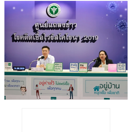
•
Good health & Well-being
•
Green Innovation & SD
•
Management & HR
•
MGR Live
•
Infographic
•
การเมือง
•
ท่องเที่ยว
•
กีฬา
•
ต่างประเทศ
•
Special Scoop
•
เศรษฐกิจ-ธุรกิจ
•
จีน
•
ชุมชน-คุณภาพชีวิต
•
อาชญากรรม
•
Motoring