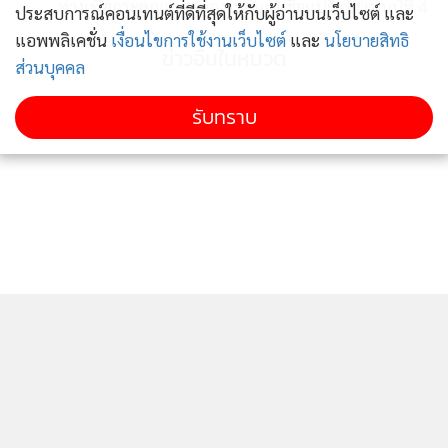
ทางเพื่อกระดูกและสมองระดับเอเชียแปซิฟิก เป็นปีที่ 4
ประสบการณ์คอนเทนต์ที่ดีที่สุดให้กับผู้อ่านบนเว็บไซต์ และ
วัคซีนป้องกันโรคโควิด-19 ได้เร็วขึ้น
แอพพลิเคชั่น
เงื่อนไขการใช้งานเว็บไซต์
และ
นโยบายสิทธิ
ข่าวอื่นในหมวด
ส่วนบุคคล
รับทราบ