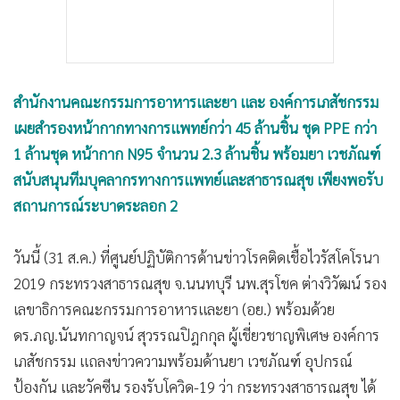
สำนักงานคณะกรรมการอาหารและยา และ องค์การเภสัชกรรม
เผยสำรองหน้ากากทางการแพทย์กว่า 45 ล้านชิ้น ชุด PPE กว่า
1 ล้านชุด หน้ากาก N95 จำนวน 2.3 ล้านชิ้น พร้อมยา เวชภัณฑ์
สนับสนุนทีมบุคลากรทางการแพทย์และสาธารณสุข เพียงพอรับ
สถานการณ์ระบาดระลอก 2
วันนี้ (31 ส.ค.) ที่ศูนย์ปฏิบัติการด้านข่าวโรคติดเชื้อไวรัสโคโรนา
2019 กระทรวงสาธารณสุข จ.นนทบุรี นพ.สุรโชค ต่างวิวัฒน์ รอง
เลขาธิการคณะกรรมการอาหารและยา (อย.) พร้อมด้วย
ดร.ภญ.นันทกาญจน์ สุวรรณปิฎกกุล ผู้เชี่ยวชาญพิเศษ องค์การ
เภสัชกรรม แถลงข่าวความพร้อมด้านยา เวชภัณฑ์ อุปกรณ์
ป้องกัน และวัคซีน รองรับโควิด-19 ว่า กระทรวงสาธารณสุข ได้