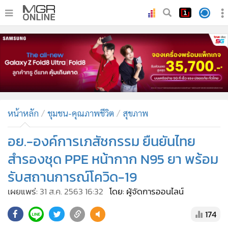
•
หน้าหลัก
•
ทันเหตุการณ์
•
ภาคใต้
•
ภูมิภาค
•
Online Section
หน้าหลัก
ชุมชน-คุณภาพชีวิต
สุขภาพ
•
บันเทิง
•
ผู้จัดการรายวัน
อย.-องค์การเภสัชกรรม ยืนยันไทย
•
คอลัมนิสต์
สำรองชุด PPE หน้ากาก N95 ยา พร้อม
•
ละคร
รับสถานการณ์โควิด-19
•
CbizReview
เผยแพร่:
31 ส.ค. 2563 16:32
โดย: ผู้จัดการออนไลน์
•
Cyber BIZ
•
ผู้จัดกวน
174