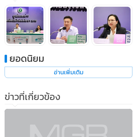
องค์การเภสัชกรรม เปิดเผยว่า องค์การเภสัชกรรมในฐานะองค์กร
หลักเพื่อความมั่นคงทางยาและเวชภัณฑ์ของประเทศ ได้สำรอง
ยาฟาวิพิราเวียร์ (Favipiravir) ซึ่งเป็นยาสำคัญตัวหนึ่งที่ใช้ในการ
รักษา จำนวน 590,200 เม็ด หน้ากาก N95 จำนวน 1,765,010
ชิ้น ชุด PPE แบบ COVERALL จำนวน 445,746 ชุด แบบ
ISOLATION GOWN จำนวน 287,759 ชุด นอกจากนั้น ได้สร้าง
กลไกการสนับสนุน ยา อุปกรณ์ป้องกันโควิด 19 ให้กับระบบ
ยอดนิยม
สาธารณสุขไทยเป็นอย่างต่อเนื่อง มั่นคง และการพึ่งพาตนเอง
อ่านเพิ่มเติม
ของประเทศ โดยได้ศึกษาพัฒนาสูตรตำรับ ยาฟาวิพิราเวียร์
สำหรับผลิตเองในประเทศ คาดว่าจะสามารถยื่นขอขึ้นทะเบียน
ในเดือนตุลาคม 2564 และได้ร่วมมือกับสำนักงานพัฒนา
ข่าวที่เกี่ยวข้อง
วิทยาศาสตร์และเทคโนโลยีแห่งชาติ (สวทช.) ทำการวิจัย
พัฒนาการสังเคราะห์วัตถุดิบสารเคมีตั้งต้นยาฟาวิพิราเวียร์ ซึ่ง
เป็นการดำเนินงานที่ค่อนข้างยาก แต่ต้องดำเนินการเพื่อความ
มั่นคงด้านยาของประเทศ