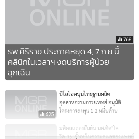
ดร.ภญ.นันทกาญจน์ กล่าวต่อว่า ด้านชุด PPE ได้ร่วมมือกับภาค
รัฐและภาคเอกชน ผลิตชุด PPE รุ่นเราสู้ จากฝีมือคนไทย ที่
สามารถซักใช้ซ้ำได้ 20 ครั้ง และได้ส่งมอบไปยังสถานพยาบาล
ต่างๆ จำนวนกว่า 44,000 ชุด พร้อมกันนั้น ได้สร้างสรรค์
768
นวัตกรรมชุด PPE จากเส้นใยรีไซเคิลจากขวดพลาสติก PET
รพ.ศิริราช ประกาศหยุด 4, 7 ก.ย.นี้
ตลอดห่วงโซ่อุปทาน เป็น “PPE Innovation Platform
คลินิกในเวลาฯ งดบริการผู้ป่วย
นวัตกรรมชุด PPE ฝีมือคนไทย มาตรฐานสากล” ที่สามารถ
ป้องกันเชื้อและการซึมผ่านของน้ำที่มีแรงดัน Level 3 ซักใช้ซ้ำ
ฉุกเฉิน
ได้มากกว่า 50 ครั้ง โดยถ้าสถานการณ์ที่จำเป็น Platform นี้จะ
ถูกนำเข้าสู่กระบวนการผลิต ชุดPPE ได้ใช้อย่างทันท่วงที ขณะ
บีโอไอหนุนไทยฐานผลิต
เดียวกันภาคเอกชนได้ผลิตชุด PPE Level 3 ออกจำหน่ายให้กับ
อุตสาหกรรมการแพทย์ อนุมัติ
สถานพยาบาลต่างๆ อย่างต่อเนื่อง รวมทั้งได้ประสานผู้ประกอบ
โครงการลงทุน 1.2 หมื่นล้าน
การภายในประเทศ ผลิต PPE Level 4 สามารถป้องกันได้ใน
625
ระดับสูงขึ้น จำนวน 60,000 ชุด จะจัดส่งภายในเดือนกันยายนนี้
มหิดลแถลงยืนยัน นศ.ติด"โค
วิด-19"ย้ำอยู่ในความดูแลของแพทย์