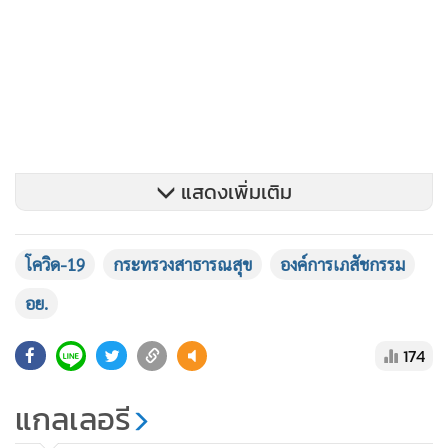
แสดงเพิ่มเติม
โควิด-19
กระทรวงสาธารณสุข
องค์การเภสัชกรรม
อย.
174
แกลเลอรี
ด้าน ดร.ภญ.นันทกาญจน์ สุวรรณปิฎกกุล ผู้เชี่ยวชาญพิเศษ