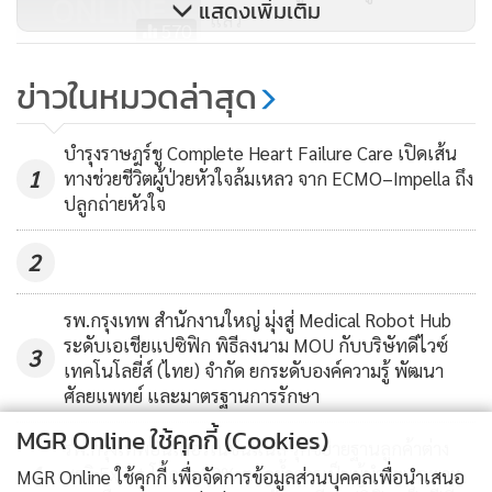
สำหรับด้านวัคซีน ได้ร่วมมือกับหลายหน่วยงานเพื่อการวิจัย
แสดงเพิ่มเติม
แล้ว
570
พัฒนาวัคซีนต้นแบบในหลายรูปแบบ อาทิ ชนิดวัคซีนอนุภาค
เหมือนไวรัส (Virus-like particle) พัฒนาโดยคณะแพทยศาสตร์
ถอดรหัสวัคซีน Covid-19 โดย อึงชุน
ข่าวในหมวดล่าสุด
ศิริราชพยาบาล มหาวิทยาลัยมหิดล และชนิดวัคซีนโปรตีนซับ
เป็ง
ยูนิต (Subunit vaccine) พัฒนาโดยคณะเภสัชศาสตร์
704
บำรุงราษฎร์ชู Complete Heart Failure Care เปิดเส้น
จุฬาลงกรณ์มหาวิทยาลัย โดยวัคซีนทั้ง 2 ชนิดนี้ ใช้เทคโนโลยี
1
ทางช่วยชีวิตผู้ป่วยหัวใจล้มเหลว จาก ECMO–Impella ถึง
การใช้เซลล์เพาะเลี้ยง และได้ร่วมมือกับศูนย์พันธุวิศวกรรมและ
ปลูกถ่ายหัวใจ
เทคโนโลยีชีวภาพแห่งชาติ (BIOTEC) เพื่อวิจัยพัฒนาวัคซีนชนิด
2
เชื้อตายจากการตัดต่อยีนของไวรัสโควิด-19 เข้าไปในยีนของ
ไวรัสไข้หวัดใหญ่ เพื่อเป็นเชื้อไวรัสตั้งต้น หากสำเร็จจะนำเชื้อ
รพ.กรุงเทพ สำนักงานใหญ่ มุ่งสู่ Medical Robot Hub
ไวรัสตั้งต้นนี้ ไปผลิตเป็นวัคซีนโดยเทคโนโลยีการใช้ไข่ไก่ต่อไป
ระดับเอเชียแปซิฟิก พิธีลงนาม MOU กับบริษัทดีไวซ์
คาดว่า การวิจัยพัฒนาวัคซีนทั้ง 3 ชนิด จะทราบผลเบื้องต้นใน
3
เทคโนโลยี่ส์ (ไทย) จำกัด ยกระดับองค์ความรู้ พัฒนา
ปลายปี 2563 การที่องค์การเภสัชกรรมมีโรงงานผลิต (วัคซีน) ชีว
ศัลยแพทย์ และมาตรฐานการรักษา
วัตถุ ที่ใช้ผลิตวัคซีนป้องกันไข้หวัดใหญ่ ในระดับอุตสาหกรรมอยู่
MGR Online ใช้คุกกี้ (Cookies)
รพ.กรุงเทพอินเตอร์เนชั่นแนล รุกขยายฐานลูกค้าต่าง
แล้ว นับเป็นปัจจัยพื้นฐานที่มีศักยภาพและความพร้อมในระดับ
4
ชาติ Expat โตกว่า 20% ตอกย้ำการเป็นผู้นำรพ.เฉพาะ
MGR Online ใช้คุกกี้ เพื่อจัดการข้อมูลส่วนบุคคลเพื่อนำเสนอ
อุตสาหกรรม ที่สามารถใช้ต่อยอดประยุกต์สำหรับใช้ในการผลิต