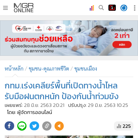
•
หน้าหลัก
•
ทันเหตุการณ์
•
ภาคใต้
•
ภูมิภาค
•
Online Section
หน้าหลัก
ชุมชน-คุณภาพชีวิต
ชุมชนเมือง
•
บันเทิง
•
ผู้จัดการรายวัน
กทม.เร่งเคลียร์พื้นที่เปิดทางน้ำไหล
•
คอลัมนิสต์
รับมือฝนตกหนัก ป้องกันน้ำท่วมขัง
•
ละคร
เผยแพร่:
28 มิ.ย. 2563 20:21
ปรับปรุง:
29 มิ.ย. 2563 10:25
•
CbizReview
โดย: ผู้จัดการออนไลน์
•
Cyber BIZ
225
•
ผู้จัดกวน