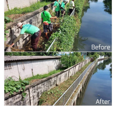
•
Good health & Well-being
•
Green Innovation & SD
•
Management & HR
•
MGR Live
•
Infographic
•
การเมือง
•
ท่องเที่ยว
•
กีฬา
•
ต่างประเทศ
•
Special Scoop
•
เศรษฐกิจ-ธุรกิจ
•
จีน
•
ชุมชน-คุณภาพชีวิต
•
อาชญากรรม
•
Motoring