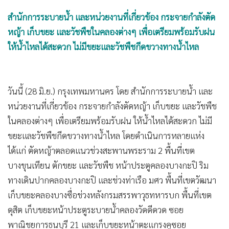
•
เกม
สำนักการระบายน้ำ และหน่วยงานที่เกี่ยวข้อง กระจายกำลังตัด
•
วิทยาศาสตร์
หญ้า เก็บขยะ และวัชพืชในคลองต่างๆ เพื่อเตรียมพร้อมรับฝน
•
SMEs
ให้น้ำไหลได้สะดวก ไม่มีขยะและวัชพืชกีดขวางทางน้ำไหล
•
หุ้น
•
อินโดจีน
•
กองทุนรวม
วันนี้ (28 มิ.ย.) กรุงเทพมหานคร โดย สำนักการระบายน้ำ และ
•
Celeb Online
หน่วยงานที่เกี่ยวข้อง กระจายกำลังตัดหญ้า เก็บขยะ และวัชพืช
•
Factcheck
ในคลองต่างๆ เพื่อเตรียมพร้อมรับฝน ให้น้ำไหลได้สะดวก ไม่มี
•
ญี่ปุ่น
ขยะและวัชพืชกีดขวางทางน้ำไหล โดยดำเนินการหลายแห่ง
ได้แก่ ตัดหญ้าตลอดแนวช่วงสะพานพระราม 2 พื้นที่เขต
•
News1
บางขุนเทียน ตักขยะ และวัชพืช หน้าประตูคลองบางกะปิ ริม
•
Gotomanager
ทางเดินปากคลองบางกะปิ และช่วงท่าเรือ มศว พื้นที่เขตวัฒนา
เก็บขยะคลองบางซื่อช่วงหลังกรมสรรพาวุธทหารบก พื้นที่เขต
ดุสิต เก็บขยะหน้าประตูระบายน้ำคลองวัดดีดวด ซอย
พาณิชยการธนบุรี 21 และเก็บขยะหน้าตะแกรงคูซอย