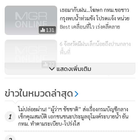
เธอมากับฝน...โฆษก กทม.ขอชาว
กรุงพบน้ำท่วมขัง โปรดแจ้ง หน่วย
Best เคลื่อนที่ไว เร่งคลี่คลาย
131
6 จังหวัดมีฝนเล็กน้อยถึงปานกลาง
พื้นที่
22
แสดงเพิ่มเติม
16.00 น. ไม่พบกลุ่มฝนในกรุงเทพฯ
อุณหภูมิวัดได้ 31 องศาฯ
ข่าวในหมวดล่าสุด
112
ไม่ปล่อยผ่าน! “ผู้ว่าฯ ชัชชาติ” ส่งเรื่องกรมบัญชีกลาง
1
เช็กคุณสมบัติ เอกชนชนะประมูลอุโมงค์ระบายน้ำ ยัน
กทม. ทำตามระเบียบ-โปร่งใส