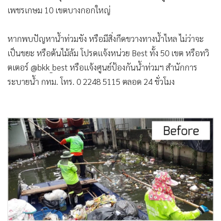
เพชรเกษม 10 เขตบางกอกใหญ่
หากพบปัญหาน้ำท่วมขัง หรือมีสิ่งกีดขวางทางน้ำไหล ไม่ว่าจะ
เป็นขยะ หรือต้นไม้ล้ม โปรดแจ้งหน่วย Best ทั้ง 50 เขต หรือทวิ
ตเตอร์ @bkk_best หรือแจ้งศูนย์ป้องกันน้ำท่วมฯ สำนักการ
ระบายน้ำ กทม. โทร. 0 2248 5115 ตลอด 24 ชั่วโมง