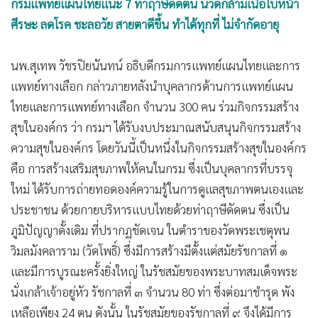
•
Good health & Well-being
กรมแพทย์แผนไทยแนะ 7 ท่าฤาษีดัดตน นวดกล้ามเนื้อใบหน้า
•
Green Innovation & SD
ศีรษะ ลดโรค ชะลอวัย สายตาดีขึ้น ทำได้ทุกที่ ไม่จำกัดอายุ
•
Management & HR
นพ.สุเทพ วัชรปิยนันทน์ อธิบดีกรมการแพทย์แผนไทยและการ
•
MGR Live
แพทย์ทางเลือก กล่าวภายหลังนำบุคลากรด้านการแพทย์แผน
•
Infographic
ไทยและการแพทย์ทางเลือก จำนวน 300 คน ร่วมกิจกรรมสร้าง
•
การเมือง
สุขในองค์กร ว่า กรมฯ ได้รับงบประมาณสนับสนุนกิจกรรมสร้าง
•
ท่องเที่ยว
ความสุขในองค์กร โดยวันนี้เป็นหนึ่งในกิจกรรมสร้างสุขในองค์กร
•
กีฬา
คือ การสร้างเสริมสุขภาพให้คนในกรม ซึ่งเป็นบุคลากรที่บรรจุ
•
ต่างประเทศ
ใหม่ ได้รับการถ่ายทอดองค์ความรู้ในการดูแลสุขภาพตนเองและ
•
Special Scoop
ประชาชน ด้วยกายบริหารแบบไทยด้วยท่าฤาษีดัดตน ซึ่งเป็น
•
เศรษฐกิจ-ธุรกิจ
ภูมิปัญญาดั้งเดิม ที่ปรากฏชัดเจน ในตำราของวัดพระเชตุพน
•
จีน
วิมลมังคลาราม (วัดโพธิ์) ซึ่งมีการสร้างมีตั้งแต่สมัยรัชกาลที่ ๑
•
ชุมชน-คุณภาพชีวิต
และมีการบูรณะครั้งยิ่งใหญ่ ในรัชสมัยของพระบาทสมเด็จพระ
•
อาชญากรรม
นั่งเกล้าเจ้าอยู่หัว รัชกาลที่ ๓ จำนวน 80 ท่า ซึ่งต่อมาชำรุด พัง
•
Motoring
เหลือเพียง 24 ตน ดังนั้น ในรัชสมัยของรัชกาลที่ ๙ จึงได้มีการ