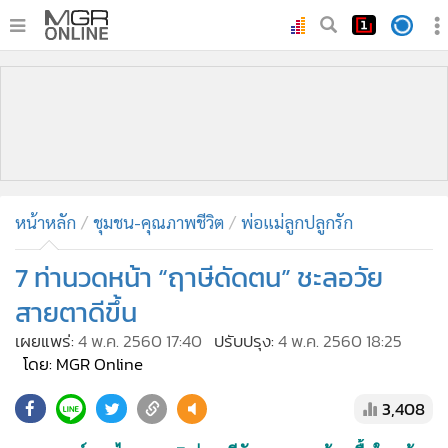
•
หน้าหลัก
•
ทันเหตุการณ์
•
ภาคใต้
•
ภูมิภาค
•
Online Section
หน้าหลัก
ชุมชน-คุณภาพชีวิต
พ่อแม่ลูกปลูกรัก
•
บันเทิง
•
ผู้จัดการรายวัน
7 ท่านวดหน้า “ฤาษีดัดตน” ชะลอวัย
•
คอลัมนิสต์
สายตาดีขึ้น
•
ละคร
เผยแพร่:
4 พ.ค. 2560 17:40
ปรับปรุง:
4 พ.ค. 2560 18:25
•
CbizReview
โดย: MGR Online
•
Cyber BIZ
3,408
•
ผู้จัดกวน