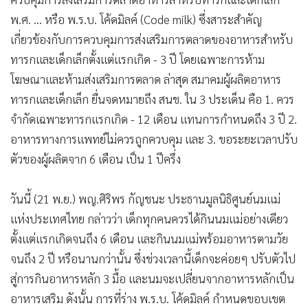
พ.ศ. ... หรือ พ.ร.บ. โค้ดมิลค์ (Code milk) ซึ่งสาระสำคัญ
เกี่ยวข้องกับการควบคุมการส่งเสริมการตลาดของอาหารสำหรับ
ทารกและเด็กเล็กตั้งแต่แรกเกิด - 3 ปี โดยเฉพาะการห้าม
โฆษณาและห้ามส่งเสริมการตลาด ล่าสุด สมาคมผู้ผลิตอาหาร
ทารกและเด็กเล็ก ยื่นจดหมายถึง สนช. ใน 3 ประเด็น คือ 1. ควร
จำกัดเฉพาะทารกแรกเกิด - 12 เดือน แทนการกำหนดถึง 3 ปี 2.
อาหารทางการแพทย์ไม่ควรถูกควบคุม และ 3. ขอระยะเวลาปรับ
ตัวของผู้ผลิตจาก 6 เดือน เป็น 1 ปีครึ่ง
วันนี้ (21 พ.ย.) พญ.ศิริพร กัญชนะ ประธานมูลนิธิศูนย์นมแม่
แห่งประเทศไทย กล่าวว่า เด็กทุกคนควรได้กินนมแม่อย่างเดียว
ตั้งแต่แรกเกิดจนถึง 6 เดือน และกินนมแม่พร้อมอาหารตามวัย
จนถึง 2 ปี หรือนานกว่านั้น ซึ่งช่วงเวลานี้เด็กจะค่อยๆ ปรับตัวไป
สู่การกินอาหารหลัก 3 มื้อ และนมจะเปลี่ยนจากอาหารหลักเป็น
อาหารเสริม ดังนั้น การที่ร่าง พ.ร.บ. โค้ดมิลค์ กำหนดขอบเขต