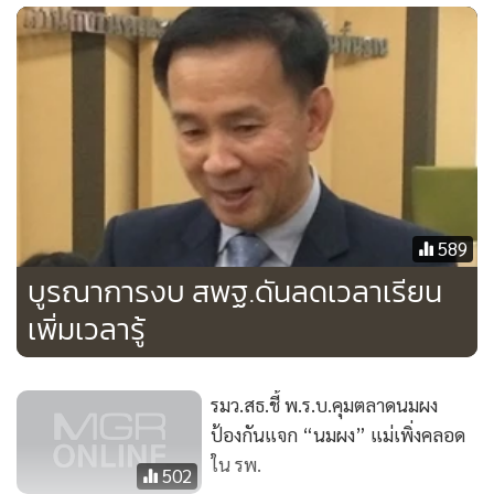
พญ.ศิริพร กล่าวว่า นมผสมสามารถทำให้เหมือนนมแม่ได้เพียง
20% แต่กลับมีการโฆษณาในลักษณะที่สามารถนำมาใช้ทดแทน
นมแม่ได้ หรือบางโฆษณาสร้างความเข้าใจประหนึ่งว่าดีกว่านม
589
แม่ ซึ่งเป็นสิ่งที่ผิด หากเด็กไม่ได้กินนมแม่จะทำให้เด็กขาดโอกาส
บูรณาการงบ สพฐ.ดันลดเวลาเรียน
โดยเฉพาะการได้รับภูมิต้านทานที่มีอยู่ในนมแม่ที่จะเข้าไปใน
เพิ่มเวลารู้
กระเพาะเด็กแล้วอุดช่องว่างระหว่างเซลล์ของเด็ก หรือฮอร์โมน
ต่างๆ ซึ่งเหล่านี้เป็นสิ่งที่นมผสมไม่สามารถที่จะทำให้เหมือนนม
แม่ได้ อีกทั้งมีงานวิจัยระบุชัดเจนว่าเด็กที่ได้กินนมแม่จะมีระดับ
รมว.สธ.ชี้ พ.ร.บ.คุมตลาดนมผง
สติปัญญามากกว่าเด็กที่ไม่ได้กิน รวมถึงความรักความอบอุ่น
ป้องกันแจก “นมผง” แม่เพิ่งคลอด
ความผูกพันที่เด็กจะได้สัมผัสจากแม่ระหว่างการให้นมด้วย
ใน รพ.
502