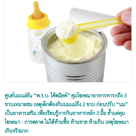
•
Good health & Well-being
•
Green Innovation & SD
•
Management & HR
•
MGR Live
•
Infographic
•
การเมือง
•
ท่องเที่ยว
•
กีฬา
•
ต่างประเทศ
•
Special Scoop
•
เศรษฐกิจ-ธุรกิจ
ศูนย์นมแม่ยัน “พ.ร.บ. โค้ดมิลค์” คุมโฆษณาอาหารทารกถึง 3
•
จีน
ขวบเหมาะสม เหตุเด็กต้องกินนมแม่ถึง 2 ขวบ ก่อนปรับ “นม”
เป็นอาหารเสริม เพื่อเรียนรู้การกินอาหารหลัก 3 มื้อ ย้ำแค่คุม
•
ชุมชน-คุณภาพชีวิต
โฆษณา - การตลาด ไม่ได้ห้ามซื้อ ห้ามขาย ห้ามกิน เหตุโฆษณา
•
อาชญากรรม
เกินจริงมาก
•
Motoring