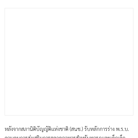
•
เกม
•
วิทยาศาสตร์
•
SMEs
•
หุ้น
•
อินโดจีน
•
กองทุนรวม
•
Celeb Online
•
Factcheck
•
ญี่ปุ่น
•
News1
•
Gotomanager
หลังจากสภานิติบัญญัติแห่งชาติ (สนช.) รับหลักการร่าง พ.ร.บ.
ควบคุมการส่งเสริมการตลาดอาหารสำหรับทารกและเด็กเล็ก