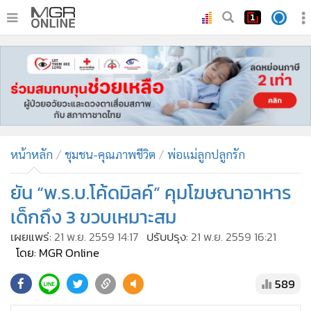
•
หน้าหลัก
•
ทันเหตุการณ์
•
ภาคใต้
•
ภูมิภาค
•
Online Section
หน้าหลัก
ชุมชน-คุณภาพชีวิต
พ่อแม่ลูกปลูกรัก
•
บันเทิง
•
ผู้จัดการรายวัน
ยัน “พ.ร.บ.โค้ดมิลค์” คุมโฆษณาอาหาร
•
คอลัมนิสต์
เด็กถึง 3 ขวบเหมาะสม
•
ละคร
เผยแพร่:
21 พ.ย. 2559 14:17
ปรับปรุง:
21 พ.ย. 2559 16:21
•
CbizReview
โดย: MGR Online
•
Cyber BIZ
589
•
ผู้จัดกวน