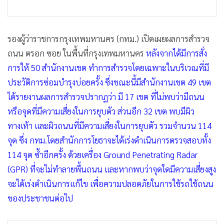
•
เกม
•
วิทยาศาสตร์
รองผู้ว่าราชการกรุงเทพมหานคร (กทม.) เปิดเผยผลการสำรวจ
•
SMEs
ถนน ตรอก ซอย ในพื้นที่กรุงเทพมหานคร
หลังจากได้มีการสั่ง
•
หุ้น
การให้ 50 สำนักงานเขต ทำการสำรวจโดยเฉพาะในบริเวณที่มี
•
อินโดจีน
ประวัติการซ่อมบำรุงบ่อยครั้ง ซึ่งขณะนี้มีสำนักงานเขต 49 เขต
•
กองทุนรวม
ได้รายงานผลการสำรวจปรากฏว่า มี 17 เขต ที่ไม่พบว่ามีถนน
•
Celeb Online
หรือจุดที่มีความเสี่ยงในการยุบตัว ส่วนอีก 32 เขต พบมีผิว
•
Factcheck
ทางเท้า และผิวถนนที่มีความเสี่ยงในการยุบตัว รวมจำนวน 114
•
ญี่ปุ่น
จุด ซึ่ง กทม.โดยสำนักการโยธาจะได้เร่งดำเนินการตรวจสอบทั้ง
•
News1
114 จุด ซ้ำอีกครั้ง ด้วยเครื่อง Ground Penetrating Radar
•
Gotomanager
(GPR) ที่จะไม่ทำลายพื้นถนน และหากพบว่าจุดใดมีความเสี่ยงสูง
จะได้เร่งดำเนินการแก้ไข เพื่อความปลอดภัยในการใช้รถใช้ถนน
ของประชาชนต่อไป