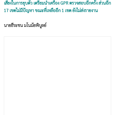
•
Good health & Well-being
เสี่ยงในการยุบตัว เตรียมนำเครื่อง GPR ตรวจสอบอีกครั้ง ส่วนอีก
•
Green Innovation & SD
17 เขตไม่มีปัญหา ขณะที่เหลืออีก 1 เขต ยังไม่ส่งรายงาน
•
Management & HR
•
MGR Live
นายธีระชน มโนมัยพิบูลย์
•
Infographic
•
การเมือง
•
ท่องเที่ยว
•
กีฬา
•
ต่างประเทศ
•
Special Scoop
•
เศรษฐกิจ-ธุรกิจ
•
จีน
•
ชุมชน-คุณภาพชีวิต
•
อาชญากรรม
•
Motoring