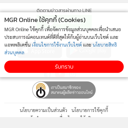
หน้าโกดังเอเชีย ตัดคลองเสาหิน เขตยานนาวา, ถนนฉลองกรุง
ติดตามข่าวสารผ่านทาง LINE
ช่วงถนนมอเตอร์เวย์ ถึงคลองลำมะขาม เขตลาดกระบัง, บริเวณ
MGR Online ใช้คุกกี้ (Cookies)
ผิวจราจรและทางเท้าตามคลองต่างๆ ในเขตประเวศ, ถนน
MGR Online ใช้คุกกี้ เพื่อจัดการข้อมูลส่วนบุคคลเพื่อนำเสนอ
เจริญกรุง จากแยกเฉลิมพันธุ์ ถึงคลองกรวย ซ.เจริญกรุง 57 จาก
MGR Online Application
ประสบการณ์คอนเทนต์ที่ดีที่สุดให้กับผู้อ่านบนเว็บไซต์ และ
ถนนเจริญกรุง ถึงถนนเจริญราษฎร์, ถนนสาทรใต้ จากแยกวิทยุ
แอพพลิเคชั่น
เงื่อนไขการใช้งานเว็บไซต์
และ
นโยบายสิทธิ
ถึงเชิงสะพานสาทร ถนนนราธิวาสราชนครินทร์ จากแยกนรินทร์
ส่วนบุคคล
ถึงถนนจันทน์เก่า ซอยนราธิวาสราชนครินทร์ 17 จากถนน
นราธิวาสราชนครินทร์ ถึงถนนนางลิ้นจี่ และถนนสวนพลู จาก
ติดตาม MGR Online
รับทราบ
ถนนสาทรใต้ ถึงแยกวิทยุการเงิน เขตสาทร, บริเวณหน้าหมู่บ้าน
ภักดี บริเวณหน้าหมู่บ้านฟิวเจอร์ปาร์ค บริเวณหน้าอาคารลุมพินี
เพลส ถนนเจริญราษฎร์ บริเวณหน้าสถานี BRT และบริเวณซอย
พระราม 3 (22/1) เขตบางคอแหลม, บริเวณผิวจราจรและ
ทางเท้าตามคลองต่างๆ และบริเวณใกล้กับรางรถไฟตัดกับถนน
นโยบายความเป็นส่วนตัว
นโยบายการใช้คุกกี้
พระราม 9 (มอเตอร์เวย์) เขตสวนหลวง, ถนนเพชรเกษม และ
ข้อกำหนดและเงื่อนไขการใช้บริการ
ถนนจรัญสนิทวงศ์ เขตบางกอกใหญ่, ถนนชักพระ บริเวณเชิง
นโยบายการใช้ข้อมูล Facebook
เกี่ยวกับเรา
ติดต่อเรา