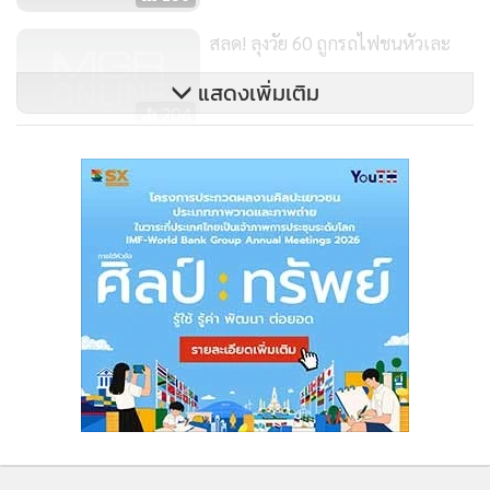
สุรวงศ์ ตัดถนนเจริญกรุง ถนนสุรวงศ์ บริเวณแยกถนนนเรศ
ตัดถนนสุรวงศ์ และบริเวณแยกสถานีดับเพลิงบางรัก เขตบางรัก,
สลด! ลุงวัย 60 ถูกรถไฟชนหัวเละ
บริเวณคอสะพาน ซ.อินทามระ 45 เขตดินแดง, ถนนบริพัตร ใกล้
แสดงเพิ่มเติม
อาคารเลขที่ 101 ถนนมิตรพันธ์ ใกล้อาคารเลขที่ 185 และถนน
204
บำรุงเมือง ใกล้อาคารเลขที่ 615 เขตป้อมปราบศัตรูพ่าย, ถนน
บก.จร.ประกาศปิดเส้นทางจราจรวัน
บำรุงเมือง ตัดถนนอัษฎางค์ ถนนเจริญกรุง ตัดถนนอัษฎางค์
พ่อแห่งชาติ
ถนนกรุงเกษม บริเวณท่ารถประจำทางสาย 53 และถนน
กรุงเกษม บริเวณหน้าวัดมกุฎกษัตริยาราม เขตพระนคร,
332
ถนนสุขุมวิท ถนนพระรามที่ 4 ถนนอาจณรงค์ ถนนพระรามที่ 3
ถนนสุนทรโกษา ถนนรัชดาภิเษก ซ.สุขุมวิท 26, 36, 40, 42 เขต
คลองเตย, บริเวณซอยสาธุประดิษฐ์ 58 หน้าบ้านเลขที่ 1074-
1058/2 ถนนพระรามที่ 3 บริเวณหน้าธนาคารกรุงเทพ บริเวณ
หน้าร้านโฮคิทเช่น บริเวณใต้สะพานคลองหีบ บริเวณสะพาน
คลองภูมิ บริเวณปากซอยพระรามที่ 3 (36) และบริเวณทางเท้า