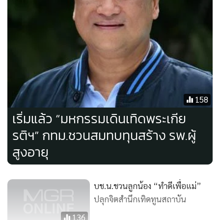
ปลายซอยรามคำแหง 118 แยก 33 ตัดกับถนนเลียบวงแหวน
กาญจนาภิเษก เขตสะพานสูง, บริเวณถนนสีหบุรานุกิจ หน้าร้าน
มีนบุรีโฟโต้ และบริเวณถนนนิมิตใหม่ ช่วงบริเวณหน้าโรงงาน
ผลิตน้ำประปา เขตมีนบุรี, ถนนราชวงศ์ จากแยกเสือป่า ถึงท่าน้ำ
ราชวงศ์ ถ.เยาวราช จากซุ้มประตูเฉลิมพระเกียรติฯ-สะพานภาณุ
พันธ์ ถ.เจริญกรุง จากสะพานดำรงสถิตย์ ถึงสะพานพิทยเสถียร
และ ถ.พระราม 4 จากสะพานเจริญสวัสดิ์ ถึงแยกหมอมี
158
ถ.ทรงวาด จากราชวงศ์ ถึงเจริญกรุง เขตสัมพันธวงศ์, ถนน
เริ่มแล้ว “มหกรรมเดินเทิดพระเกีย
พระรามที่ 1 บริเวณหน้าหอศิลป์ และหน้าสยามดิสคัฟเวอรี่ ถนน
รติฯ” กทม.ชวนสมทบทุนสร้าง รพ.ผู้
วิทยุ บริเวณแยกเพลินจิต ถนนราชดำริ บริเวณแยกสารสิน ถนน
สูงอายุ
พระรามที่ 4 บริเวณแยกมหานคร และบริเวณแยกสะพานเหลือง
และถนนพญาไทบริเวณหน้ามาบุญครอง เขตปทุมวัน, บริเวณ
ซอยสันติภาพ ซอยจินดาถวิล ถนนพระรามที่ 4 บริเวณหน้าศาล
บช.น.ชวนลูกน้อง “ทำดีเพื่อแม่”
แรงงานกลาง บริเวณหัวมุมถนนมหาพฤฒาราม ตัดถนนพระราม
ปลุกจิตสำนึกเทิดทูนสถาบัน
ที่ 4 และปากตรอกเฉลิมกรุง ถนนเจริญกรุง บริเวณแยกถนน
136