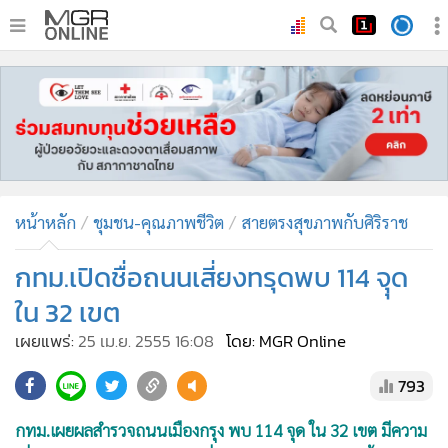
•
หน้าหลัก
•
ทันเหตุการณ์
•
ภาคใต้
•
ภูมิภาค
•
Online Section
หน้าหลัก
ชุมชน-คุณภาพชีวิต
สายตรงสุขภาพกับศิริราช
•
บันเทิง
•
ผู้จัดการรายวัน
กทม.เปิดชื่อถนนเสี่ยงทรุดพบ 114 จุุด
•
คอลัมนิสต์
ใน 32 เขต
•
ละคร
เผยแพร่:
25 เม.ย. 2555 16:08
โดย: MGR Online
•
CbizReview
793
•
Cyber BIZ
•
ผู้จัดกวน
กทม.เผยผลสำรวจถนนเมืองกรุง พบ 114 จุด ใน 32 เขต มีความ