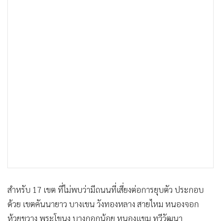
สำหรับ 17 เขต ที่ไม่พบว่ามีถนนที่เสี่ยงต่อการยุบตัว ประกอบ
ด้วย เขตคันนายาว บางเขน วังทองหลาง สายไหม หนองจอก
ห้วยขวาง พระโขนง บางกอกน้อย หนองแขม ทวีวัฒนา