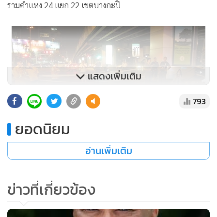
รามคำแหง 24 แยก 22 เขตบางกะปิ
แสดงเพิ่มเติม
793
ยอดนิยม
อ่านเพิ่มเติม
แฟ้มภาพ-บริเวณถนนพระราม 4 ทรุดตัว
ข่าวที่เกี่ยวข้อง
บริเวณปากซอยถนนราษฎร์พัฒนา ตัดกับถนนรามคำแหง
บริเวณทางเท้าถนนราษฎร์พัฒนา ข้างคลองบางเลา บริเวณ