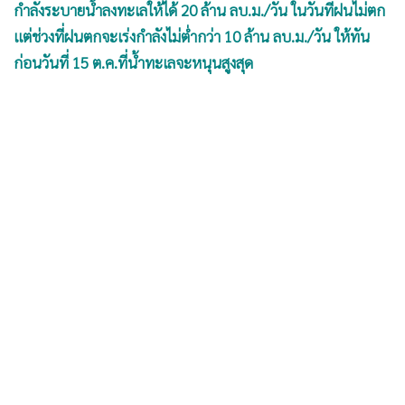
•
Good health & Well-being
กำลังระบายน้ำลงทะเลให้ได้ 20 ล้าน ลบ.ม./วัน ในวันที่ฝนไม่ตก
•
Green Innovation & SD
แต่ช่วงที่ฝนตกจะเร่งกำลังไม่ต่ำกว่า 10 ล้าน ลบ.ม./วัน ให้ทัน
•
Management & HR
ก่อนวันที่ 15 ต.ค.ที่น้ำทะเลจะหนุนสูงสุด
•
MGR Live
•
Infographic
•
การเมือง
•
ท่องเที่ยว
•
กีฬา
•
ต่างประเทศ
•
Special Scoop
•
เศรษฐกิจ-ธุรกิจ
•
จีน
•
ชุมชน-คุณภาพชีวิต
•
อาชญากรรม
•
Motoring