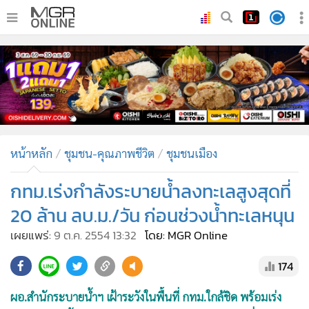
•
หน้าหลัก
•
ทันเหตุการณ์
•
ภาคใต้
•
ภูมิภาค
•
Online Section
หน้าหลัก
ชุมชน-คุณภาพชีวิต
ชุมชนเมือง
•
บันเทิง
•
ผู้จัดการรายวัน
กทม.เร่งกำลังระบายน้ำลงทะเลสูงสุดที่
•
คอลัมนิสต์
20 ล้าน ลบ.ม./วัน ก่อนช่วงน้ำทะเลหนุน
•
ละคร
เผยแพร่:
9 ต.ค. 2554 13:32
โดย: MGR Online
•
CbizReview
174
•
Cyber BIZ
•
ผู้จัดกวน
ผอ.สำนักระบายน้ำฯ เฝ้าระวังในพื้นที่ กทม.ใกล้ชิด พร้อมเร่ง