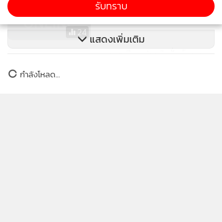
รับทราบ
บรรเทาแรงคลื่นซัดบ้าน
24
แสดงเพิ่มเติม
กรมชลฯเตือน ปชช.ริมฝั่งเจ้าพระยา
จับตาสถานการณ์น้ำ
ข่าวในหมวดล่าสุด
47
ไม่ปล่อยผ่าน! “ผู้ว่าฯ ชัชชาติ” ส่งเรื่องกรมบัญชีกลาง
1
เช็กคุณสมบัติ เอกชนชนะประมูลอุโมงค์ระบายน้ำ ยัน
กทม. ทำตามระเบียบ-โปร่งใส
2
“ชัชชาติ” เปิดโต๊ะถก “หมอฉันชาย” พร้อม 3 กุนซือ
3
สาธารณสุข ประเดิมประชุมนัดแรก
ทำกรงชั่วคราวจำกัดพื้นที่ แก้ปัญหาลิงแสม บุกรุก
4