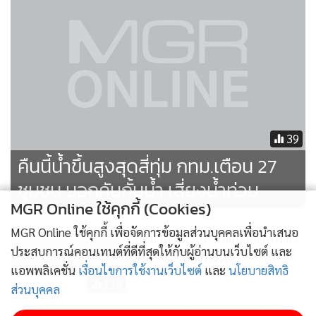
39
คืนนี้น้ำขึ้นสูงสุดสี่ทุ่ม กทม.เตือน 27
ชุมชน นอกคันกั้นน้ำ เสี่ยงน้ำท่วม
MGR Online ใช้คุกกี้ (Cookies)
MGR Online ใช้คุกกี้ เพื่อจัดการข้อมูลส่วนบุคคลเพื่อนำเสนอ
กทม.เฝ้าระวังปริมาณน้ำเจ้าพระยา
ประสบการณ์คอนเทนต์ที่ดีที่สุดให้กับผู้อ่านบนเว็บไซต์ และ
ยันรับสถานการณ์ได้
แอพพลิเคชั่น
เงื่อนไขการใช้งานเว็บไซต์
และ
นโยบายสิทธิ
119
ส่วนบุคคล
กทม.วอนเรือด่วนลดความเร็ว