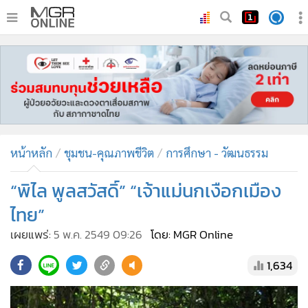
•
หน้าหลัก
•
ทันเหตุการณ์
•
ภาคใต้
•
ภูมิภาค
•
Online Section
หน้าหลัก
ชุมชน-คุณภาพชีวิต
การศึกษา - วัฒนธรรม
•
บันเทิง
•
ผู้จัดการรายวัน
“พิไล พูลสวัสดิ์” “เจ้าแม่นกเงือกเมือง
•
คอลัมนิสต์
ไทย”
•
ละคร
เผยแพร่:
5 พ.ค. 2549 09:26
โดย: MGR Online
•
CbizReview
1,634
•
Cyber BIZ
•
ผู้จัดกวน