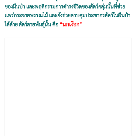
•
เกม
ของผืนป่า และพฤติกรรมการดำรงชีวิตของสัตว์กลุ่มนั้นที่ช่วย
•
วิทยาศาสตร์
แพร่กระจายพรรณไม้ และยังช่วยควบคุมประชากรสัตว์ในผืนป่า
•
SMEs
“นกเงือก”
ได้ด้วย สัตว์สายพันธุ์นั้น คือ
•
หุ้น
•
อินโดจีน
•
กองทุนรวม
•
Celeb Online
•
Factcheck
•
ญี่ปุ่น
•
News1
•
Gotomanager