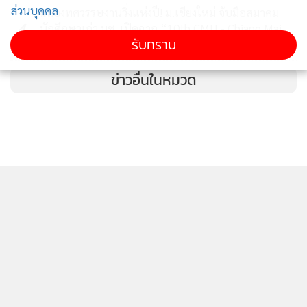
คือ อยากให้คนรุ่นหลังใส่ใจเรื่องธรรมชาติ ความสมดุลในระบบ
ส่วนบุคคล
ฉลองทศวรรษงานวิ่งแห่งปี! ม.เชียงใหม่ จับมือสมาคม
นิเวศน์ เข้าใจปฏิสัมพันธ์ของสรรพสิ่ง ไม่เฉพาะการสนใจแต่เรื่อง
4
นักศึกษาเก่า มช. เปิดฉาก “10th CMU - Chiang Mai
รับทราบ
Marathon” ก้าวสู่นิยามใหม่ที่ยิ่งใหญ่กว่าเดิม
นกเงือก
ข่าวอื่นในหมวด
“นกเงือกเป็นสัญลักษณ์ที่แสดงถึงความสมดุลของระบบนิเวศน์
ถ้ารุ่นหลังตระหนักในเรื่องปฏิสัมพันธ์นี้ เราจะมีท่าทีใหม่ในการ
สร้างความสัมพันธ์กับสรรพสิ่งในโลกนี้ไปด้วย”ดร.พิไลอธิบาย
-ชีวิตนักสำรวจในป่าใหญ่-
ดร.พิไล เล่าถึงชีวิตนักสำรวจนกเงือกในป่าว่า เต็มไปด้วยความ
สนุกสนานและความยากลำบาก การเดินทางไปเก็บข้อมูลแต่ละ
ครั้งก็ต้องมีการเตรียมความพร้อมของร่างกายเป็นอย่างดีเพราะ
จะต้องเดินป่าและตั้งแคมป์ในป่าเป็นเวลานาน ผู้ช่วยวิจัยหลาย
คนต้องล้มหมอนนอนเสื่อไปด้วยไข้มาลาเรียกันถ้วนหน้า ยิ่งถ้า
ฤดูฝนแล้วพื้นที่การวิจัยก็จะจมน้ำเหมือนติดเกาะ