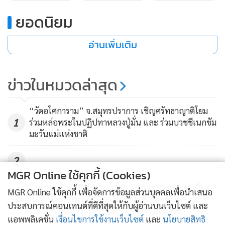
บุกรุกรังและลูก ๆ”
ยอดนิยม
ดร.พิไล ระบุว่า นกเงือกมีบทบาทสำคัญต่อความสมดุลของระบบ
อ่านเพิ่มเติม
นิเวศของป่าดิบเมืองร้อน โดยมีบทบาทเด่นชัด ในการเป็นผู้แพร่
กระจายเมล็ดพันธุ์ไม้ และช่วยควบคุมประชากรกรสัตว์เล็กใน
ข่าวในหมวดล่าสุด
ฐานะผู้ล่า ในบางประเทศ นักพฤกษศาสตร์ได้ศึกษาป่าที่นกเงือก
หายไป พบว่าต้นไม้บางชนิดเริ่มลดลง เพราะไม่มีนกเงือกช่วย
“วัดอโศการาม” จ.สมุทรปราการ เชิญศรัทธาญาติโยม
กระจายพันธุ์
1
ร่วมหล่อพระในปฏิปทาหลวงปู่มั่น และ ร่วมบวชชีเนกขัม
ปัจจุบัน ดร.พิไลมีโครงการอุปการะครอบครัวนกเงือก โครงการ
มะวันแม่แห่งชาติ
ปรับปรุงรังนก และโครงการสร้างโพรงเทียมสำหรับนกเงือก
เพราะนกเงือกไม่สามารถเจาะไม้ได้เอง แต่จะอาศัยโพรงไม้ที่มีอยู่
2
ตามธรรมชาติหรือที่มีสัตว์ชนิดอื่นๆ ทำโพรงไว้ก่อนแล้วเพื่อเป็น
MGR Online ใช้คุกกี้ (Cookies)
รัง
“ยศชนัน” สั่งสำนักงานปลัดกระทรวง อว.สอบละเอียด
MGR Online ใช้คุกกี้ เพื่อจัดการข้อมูลส่วนบุคคลเพื่อนำเสนอ
3
กรณีข้อกล่าวหามหาวิทยาลัยเอี่ยวรับนักศึกษาต่างชาติ
ประสบการณ์คอนเทนต์ที่ดีที่สุดให้กับผู้อ่านบนเว็บไซต์ และ
เรียกมหาวิทยาลัยที่เกี่ยวข้องชี้แจงทุกหลักสูตร
จากการคลุกคลีกับนกเงือกมาเกือบ 20 ปี สิ่งที่ ดร.พิไลคาดหวัง
แอพพลิเคชั่น
เงื่อนไขการใช้งานเว็บไซต์
และ
นโยบายสิทธิ