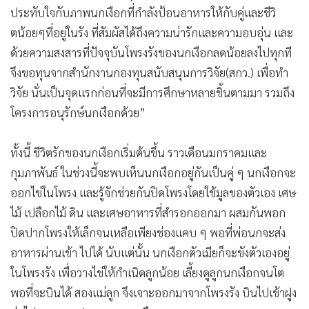
ประทับใจกับภาพนกเงือกที่กำลังป้อนอาหารให้กับคู่และชีวิ
ตน้อยๆที่อยู่ในรัง ที่สัมผัสได้ถึงความน่ารักและความอบอุ่น และ
ด้วยความสงสารที่ปัจจุบันโพรงรังของนกเงือกลดน้อยลงไปทุกที
จึงขอทุนจากสำนักงานกองทุนสนับสนุนการวิจัย(สกว.) เพื่อทำ
วิจัย นั่นเป็นจุดแรกก่อนที่จะมีการศึกษาหลายชิ้นตามมา รวมถึง
โครงการอนุรักษ์นกเงือกด้วย”
ทั้งนี้ ชีวิตรักของนกเงือกเริ่มต้นขึ้น ราวเดือนมกราคมและ
กุมภาพันธ์ ในช่วงนี้จะพบเห็นนกเงือกอยู่กันเป็นคู่ ๆ นกเงือกจะ
ออกไข่ในโพรง และรู้จักช่วยกันปิดโพรงโดยใช้มูลของตัวเอง เศษ
ไม้ เปลือกไม้ ดิน และเศษอาหารที่สำรอกออกมา ผสมกันพอก
ปิดปากโพรงให้เล็กจนเหลือเพียงช่องแคบ ๆ พอที่พ่อนกจะส่ง
อาหารผ่านเข้า ไปได้ นับแต่นั้น นกเงือกตัวเมียก็จะขังตัวเองอยู่
ในโพรงรัง เพื่อวางไข่ให้กำเนิดลูกน้อย เลี้ยงดูลูกนกเงือกจนโต
พอที่จะบินได้ สองแม่ลูก จึงเจาะออกมาจากโพรงรัง บินไปเข้าฝูง