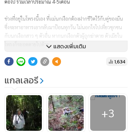
ต่อไป รวมเวลาประมาณ 4-5เดือน
ช่วงที่อยู่ในโพรงนี้เอง ที่แม่นกเงือกต้องฝากชีวิตไว้กับคู่ของมัน
ซึ่งจะหาอาหารเอากลับมาป้อนทุกวัน ไม่นอกใจไปเที่ยวซุกซน
กับนกเงือกสาว ๆ ตัวอื่น หากนกเงือกตัวผู้ถูกฆ่าตาย ตัวเมียใน
โพรงก็จะอดตายไปด้วย
แสดงเพิ่มเติม
1,634
ดร.พิไลเล่าถึงความประทับใจว่า“ถ้าใครได้เข้ามาสัมผัสวิถีชีวิต
ของนกเงือกแล้วจะรู้สึกประทับใจ ยิ่งถ้า ได้เห็นในช่วงที่ช่วยกัน
แกลเลอรี
ปิดปาก โพรง สร้างครอบครัว จะยิ่งรู้สึกทึ่งมาก เพราะการครองคู่
ของนกเงือกมีความซื่อสัตย์ต่อกัน ยึดหลัก ผัวเดียว เมียเดียว จน
เป็นต้นแบบในการครองคู่ การครองรักกัน พ่อนกเงือกจะทำ
หน้าที่ต่อครอบครัว ได้เป็นอย่างดี ถ้ามีใครมาใกล้รัง โดยเฉพาะ
+3
ตอนที่มีลูกแล้วลูกออกมานอกรังใหม่ ๆ จะร้องไล่ ถ้าเป็น คนจะ
บินไปหักกิ่งไม้โยนใส่แล้วร้องไล่ให้ออกไปไกล ๆ จะปกป้อง
ครอบครัวเท่าที่ตัวเองจะทำได้ เมื่อมีภัยอันตราย หรือมีใครมา