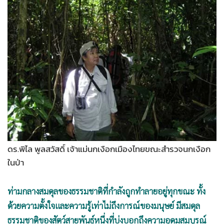
•
Good health & Well-being
•
Green Innovation & SD
•
Management & HR
•
MGR Live
•
Infographic
•
การเมือง
•
ท่องเที่ยว
•
กีฬา
•
ต่างประเทศ
•
Special Scoop
ดร.พิไล พูลสวัสดิ์ เจ้าแม่นกเงือกเมืองไทยขณะสำรวจนกเงือก
•
เศรษฐกิจ-ธุรกิจ
ในป่า
•
จีน
•
ชุมชน-คุณภาพชีวิต
ท่ามกลางสมดุลของธรรมชาติที่กำลังถูกทำลายอยู่ทุกขณะ ทั้ง
•
อาชญากรรม
ด้วยความตั้งใจและความรู้เท่าไม่ถึงการณ์ของมนุษย์ มีสมดุล
•
Motoring
ธรรมชาติของสัตว์สายพันธุ์หนึ่งที่บ่งบอกถึงความอุดมสมบูรณ์