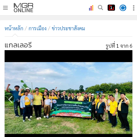
•
หน้าหลัก
หน้าหลัก
การเมือง
ข่าวประชาสังคม
•
ทันเหตุการณ์
•
ภาคใต้
แกลเลอรี
รูปที่
1
จาก 6
•
ภูมิภาค
•
Online Section
•
บันเทิง
•
ผู้จัดการรายวัน
•
คอลัมนิสต์
•
ละคร
•
CbizReview
•
Cyber BIZ
•
ผู้จัดกวน