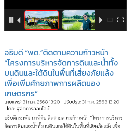
•
Good health & Well-being
•
Green Innovation & SD
•
Management & HR
6
1
2
•
MGR Live
•
Infographic
•
การเมือง
อธิบดี “พด.”ติดตามความก้าวหน้า
•
ท่องเที่ยว
“โครงการบริหารจัดการดินและน้ำทั้ง
•
กีฬา
บนดินและใต้ดินในพื้นที่เสี่ยงภัยแล้ง
•
ต่างประเทศ
เพื่อเพิ่มศักยภาพการผลิตของ
•
Special Scoop
•
เกษตรกร”
เศรษฐกิจ-ธุรกิจ
•
จีน
เผยแพร่:
31 ก.ค. 2568 13:20
ปรับปรุง:
31 ก.ค. 2568 13:20
โดย: ผู้จัดการออนไลน์
•
ชุมชน-คุณภาพชีวิต
อธิบดีกรมพัฒนาที่ดิน ติดตามความก้าวหน้า “โครงการบริหาร
•
อาชญากรรม
จัดการดินและน้ำทั้งบนดินและใต้ดินในพื้นที่เสี่ยงภัยแล้ง เพื่อ
•
Motoring