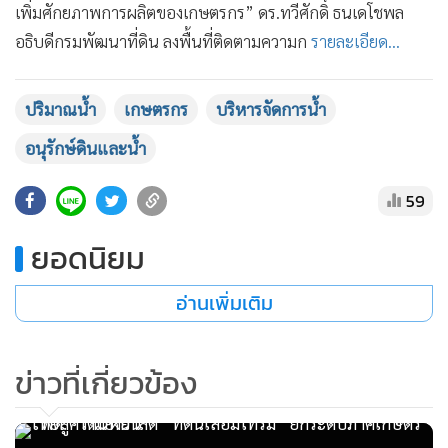
เพิ่มศักยภาพการผลิตของเกษตรกร” ดร.ทวีศักดิ์ ธนเดโชพล
•
เกม
อธิบดีกรมพัฒนาที่ดิน ลงพื้นที่ติดตามความก
รายละเอียด...
•
วิทยาศาสตร์
•
SMEs
ปริมาณน้ำ
เกษตรกร
บริหารจัดการน้ำ
•
หุ้น
•
อินโดจีน
อนุรักษ์ดินและน้ำ
•
กองทุนรวม
59
•
Celeb Online
•
Factcheck
ยอดนิยม
•
ญี่ปุ่น
•
News1
อ่านเพิ่มเติม
•
Gotomanager
ข่าวที่เกี่ยวข้อง