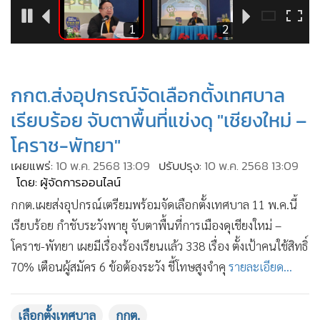
•
Good health & Well-being
•
Green Innovation & SD
2
1
2
•
Management & HR
•
MGR Live
•
กกต.ส่งอุปกรณ์จัดเลือกตั้งเทศบาล
Infographic
•
การเมือง
เรียบร้อย จับตาพื้นที่แข่งดุ "เชียงใหม่ –
•
ท่องเที่ยว
โคราช-พัทยา"
•
กีฬา
เผยแพร่:
10 พ.ค. 2568 13:09
ปรับปรุง:
10 พ.ค. 2568 13:09
•
ต่างประเทศ
โดย: ผู้จัดการออนไลน์
•
Special Scoop
กกต.เผยส่งอุปกรณ์เตรียมพร้อมจัดเลือกตั้งเทศบาล 11 พ.ค.นี้
•
เศรษฐกิจ-ธุรกิจ
เรียบร้อย กำชับระวังพายุ จับตาพื้นที่การเมืองดุเชียงใหม่ –
•
จีน
โคราช-พัทยา เผยมีเรื่องร้องเรียนแล้ว 338 เรื่อง ตั้งเป้าคนใช้สิทธิ์
•
ชุมชน-คุณภาพชีวิต
70% เตือนผู้สมัคร 6 ข้อต้องระวัง ชี้โทษสูงจำคุ
รายละเอียด...
•
อาชญากรรม
•
Motoring
เลือกตั้งเทศบาล
กกต.