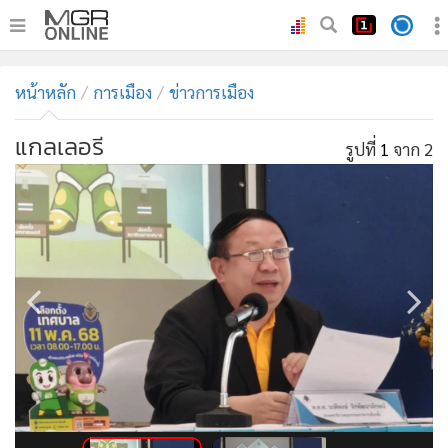
•
หน้าหลัก
หน้าหลัก
การเมือง
ข่าวการเมือง
•
ทันเหตุการณ์
•
ภาคใต้
แกลเลอรี
รูปที่
1
จาก 2
•
ภูมิภาค
•
Online Section
•
บันเทิง
•
ผู้จัดการรายวัน
•
คอลัมนิสต์
•
ละคร
•
CbizReview
•
Cyber BIZ
•
ผู้จัดกวน