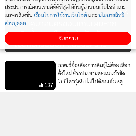
ประสบการณ์คอนเทนต์ที่ดีที่สุดให้กับผู้อ่านบนเว็บไซต์ และ
93
แอพพลิเคชั่น
เงื่อนไขการใช้งานเว็บไซต์
และ
นโยบายสิทธิ
ปลัดเทศบาลนครขอนแก่นเผยหาก
ส่วนบุคคล
ฉุกเฉินน้ำท่วม/ไฟดับจำเป็นต้องหยุด
รับทราบ
ให้ใช้สิทธิ์หรือนับคะแนนชั่วคราว
กกต.ชี้ซื้อเสียงกาฬสินธุ์ไม่ต้องเลือก
ตั้งใหม่ ย้ำกปน.ขานคะแนนช้าชัด
ไม่มีใครยุ่งหีบ ไม่ไปต้องแจ้งเหตุ
137
ข่าวลือก็คือข่าวลือ กกต.ยังเงียบ ไร้
สว.โผล่รับทราบข้อหาฮั้วเลือกตั้ง มี
แค่ "ทนายอั๋น" เข้ายื่นข้อมูลเพิ่ม
91
"อิทธิพร" ตรวจส่งมอบอุปกรณ์เลือก