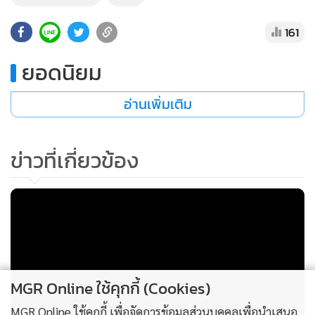
•
เกม
161
•
วิทยาศาสตร์
•
SMEs
ยอดนิยม
•
หุ้น
•
อินโดจีน
อ่านเพิ่มเติม
•
กองทุนรวม
•
Celeb Online
ข่าวที่เกี่ยวข้อง
•
Factcheck
•
ญี่ปุ่น
•
News1
•
Gotomanager
MGR Online ใช้คุกกี้ (Cookies)
MGR Online ใช้คุกกี้ เพื่อจัดการข้อมูลส่วนบุคคลเพื่อนำเสนอ