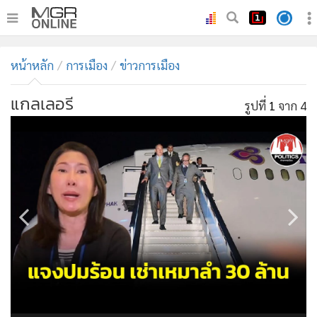
•
หน้าหลัก
หน้าหลัก
การเมือง
ข่าวการเมือง
•
ทันเหตุการณ์
•
ภาคใต้
แกลเลอรี
รูปที่
1
จาก 4
•
ภูมิภาค
•
Online Section
•
บันเทิง
•
ผู้จัดการรายวัน
•
คอลัมนิสต์
•
ละคร
•
CbizReview
•
Cyber BIZ
•
ผู้จัดกวน