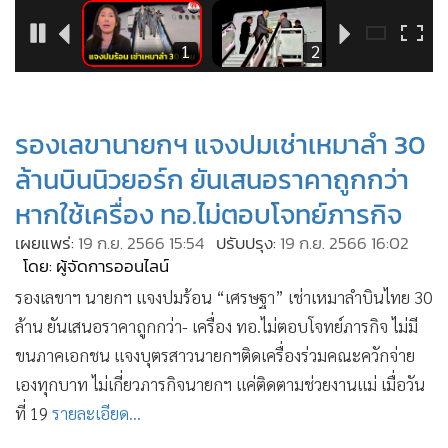
•
Good health & Well-being
•
Green Innovation & SD
4
1
2
•
Management & HR
•
MGR Live
•
Infographic
รองเลขานายกฯ แจงปมเช่าเหมาลำ 30
•
การเมือง
ล้านบินนิวยอร์ก ยันเสนอราคาถูกกว่า
•
ท่องเที่ยว
หากใช้เครื่อง ทอ.ไม่ตอบโจทย์ภารกิจ
•
กีฬา
เผยแพร่:
19 ก.ย. 2566 15:54
ปรับปรุง:
19 ก.ย. 2566 16:02
•
ต่างประเทศ
โดย: ผู้จัดการออนไลน์
•
Special Scoop
รองเลขาฯ นายกฯ แจงปมร้อน “เศรษฐา” เช่าเหมาลำบินไทย 30
•
เศรษฐกิจ-ธุรกิจ
ล้าน ยันเสนอราคาถูกกว่า- เครื่อง ทอ.ไม่ตอบโจทย์ภารกิจ ไม่มี
•
จีน
ขนภาคเอกชน แจงบุตรสาวนายกฯติดเครื่องร่วมคณะควักจ่าย
•
ชุมชน-คุณภาพชีวิต
เองทุกบาท ไม่เกี่ยวภารกิจนายกฯ แค่ติดตามช่วยงานแม่ เมื่อวัน
•
อาชญากรรม
ที่ 19
รายละเอียด...
•
Motoring