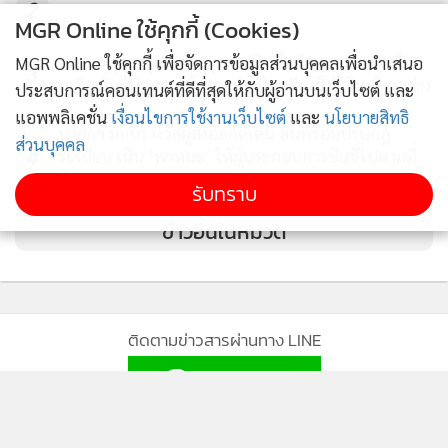
2
MGR Online ใช้คุกกี้ (Cookies)
นายกฯ รุดลงจุดเกิดเหตุกราดยิง สั่งเยียวยาสภาพจิตใจ
MGR Online ใช้คุกกี้ เพื่อจัดการข้อมูลส่วนบุคคลเพื่อนำเสนอ
3
เหยื่อ ลั่นผู้ปกครองต้องถูกดําเนินคดี ไม่ให้เป็นเยี่ยงอย่าง
ประสบการณ์คอนเทนต์ที่ดีที่สุดให้กับผู้อ่านบนเว็บไซต์ และ
แอพพลิเคชั่น
เงื่อนไขการใช้งานเว็บไซต์
และ
นโยบายสิทธิ
นายกฯ มอบรางวัลผู้ส่งออกดีเด่น ลั่นพร้อมปรับกฎ
ส่วนบุคคล
4
ระเบียบ เป็น ‘พาหนะ’ ให้ผู้ประกอบการขับขี่ไปตามที่
ต้องการ
รับทราบ
ข่าวอื่นในหมวด
ติดตามข่าวสารผ่านทาง LINE
MGR Online Application