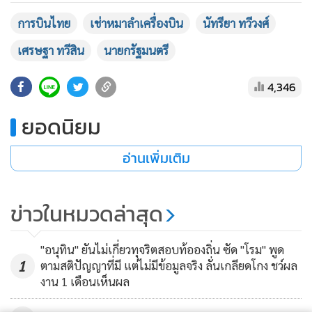
•
เกม
การบินไทย
เช่าหมาลำเครื่องบิน
นัทรียา ทวีวงศ์
•
วิทยาศาสตร์
เศรษฐา ทวีสิน
นายกรัฐมนตรี
•
SMEs
•
หุ้น
4,346
•
อินโดจีน
ยอดนิยม
•
กองทุนรวม
•
Celeb Online
อ่านเพิ่มเติม
•
Factcheck
•
ญี่ปุ่น
ข่าวในหมวดล่าสุด
•
News1
•
Gotomanager
"อนุทิน" ยันไม่เกี่ยวทุจริตสอบท้อองถิ่น ซัด "โรม" พูด
1
ตามสติปัญญาที่มี แต่ไม่มีข้อมูลจริง ลั่นเกลียดโกง ชว์ผล
งาน 1 เดือนเห็นผล