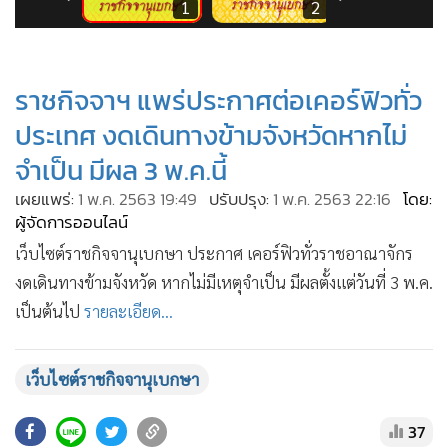
•
Good health & Well-being
3
1
2
•
Green Innovation & SD
•
Management & HR
ราชกิจจาฯ แพร่ประกาศต่อเคอร์ฟิวทั่ว
•
MGR Live
•
Infographic
ประเทศ งดเดินทางข้ามจังหวัดหากไม่
•
การเมือง
จำเป็น มีผล 3 พ.ค.นี้
•
ท่องเที่ยว
เผยแพร่:
1 พ.ค. 2563 19:49
ปรับปรุง:
1 พ.ค. 2563 22:16
โดย:
•
กีฬา
ผู้จัดการออนไลน์
•
ต่างประเทศ
เว็บไซต์ราชกิจจานุเบกษา ประกาศ เคอร์ฟิวทั่วราชอาณาจักร
•
Special Scoop
งดเดินทางข้ามจังหวัด หากไม่มีเหตุจำเป็น มีผลตั้งแต่วันที่ 3 พ.ค.
•
เศรษฐกิจ-ธุรกิจ
เป็นต้นไป
รายละเอียด...
•
จีน
•
ชุมชน-คุณภาพชีวิต
เว็บไซต์ราชกิจจานุเบกษา
•
อาชญากรรม
37
•
Motoring