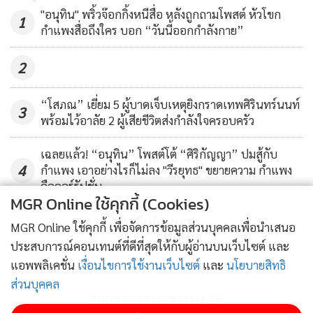
"อนุทิน" พริ้วจ๊อกกิ้งหนีสื่อ หลังถูกถามโพสต์ หัวโขก
1
กำแพงสื่อถึงใคร บอก “วันนี้ออกกำลังกาย”
2
“โสภณ” เยี่ยม 5 ผู้บาดเจ็บเหตุยิงกราดเทพศิรินทร์นนท์
3
พร้อมไว้อาลัย 2 ผู้เสียชีวิตส่งกำลังใจครอบครัว
เฉลยแล้ว! “อนุทิน” โพสต์โต้ “ศิริกัญญา” ปมสู้กับ
4
กำแพง เอาอย่างไรก็ไม่ลง "วีรยุทธ" ขยายความ กำแพง
คือคอร์รัปชั่น
MGR Online ใช้คุกกี้ (Cookies)
ข่าวอื่นในหมวด
MGR Online ใช้คุกกี้ เพื่อจัดการข้อมูลส่วนบุคคลเพื่อนำเสนอ
ประสบการณ์คอนเทนต์ที่ดีที่สุดให้กับผู้อ่านบนเว็บไซต์ และ
แอพพลิเคชั่น
เงื่อนไขการใช้งานเว็บไซต์
และ
นโยบายสิทธิ
ส่วนบุคคล
ติดตามข่าวสารผ่านทาง LINE