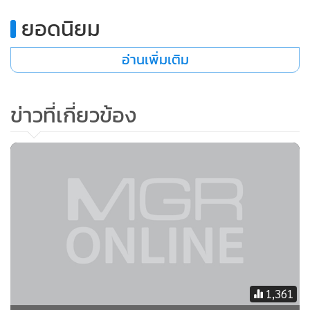
•
เกม
ยอดนิยม
•
วิทยาศาสตร์
•
SMEs
อ่านเพิ่มเติม
•
หุ้น
•
อินโดจีน
ข่าวที่เกี่ยวข้อง
•
กองทุนรวม
•
Celeb Online
•
Factcheck
•
ญี่ปุ่น
•
News1
•
Gotomanager
1,361