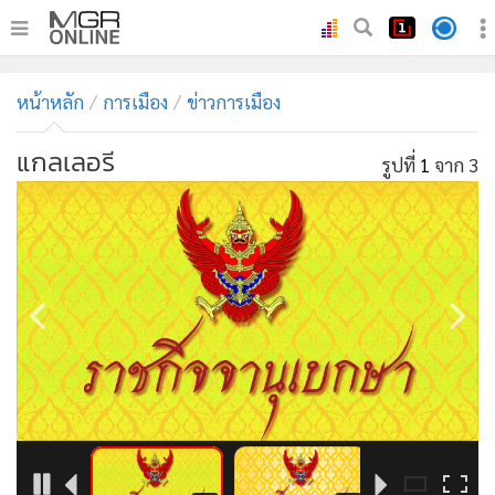
•
หน้าหลัก
หน้าหลัก
การเมือง
ข่าวการเมือง
•
ทันเหตุการณ์
•
ภาคใต้
แกลเลอรี
รูปที่
1
จาก 3
•
ภูมิภาค
•
Online Section
•
บันเทิง
•
ผู้จัดการรายวัน
•
คอลัมนิสต์
•
ละคร
•
CbizReview
•
Cyber BIZ
•
ผู้จัดกวน