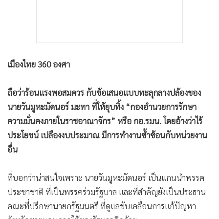
•
เกม
•
วิทยาศาสตร์
•
SMEs
•
หุ้น
เมืองไทย 360 องศา
•
อินโดจีน
•
กองทุนรวม
ถือว่าร้อนแรงพอสมควร กับข้อเสนอแบบทะลุกลางปล้องของ
•
Celeb Online
นายวันมูหะมัดนอร์ มะทา ที่ให้ยุบทิ้ง “กองอำนวยการรักษา
•
Factcheck
ความมั่นคงภายในราชอาณาจักร” หรือ กอ.รมน. โดยอ้างว่าไร้
•
ญี่ปุ่น
ประโยชน์ เปลืองงบประมาณ มีการทำงานซ้ำซ้อนกับหน่วยงาน
•
News1
อื่น
•
Gotomanager
ที่บอกว่าน่าสนใจเพราะ นายวันมูหะมัดนอร์ เป็นแกนนำพรรค
ประชาชาติ ที่เป็นพรรคร่วมรัฐบาล และที่สำคัญยังเป็นประธาน
คณะที่ปรึกษานายกรัฐมนตรี ที่ดูแลขับเคลื่อนการแก้ปัญหา