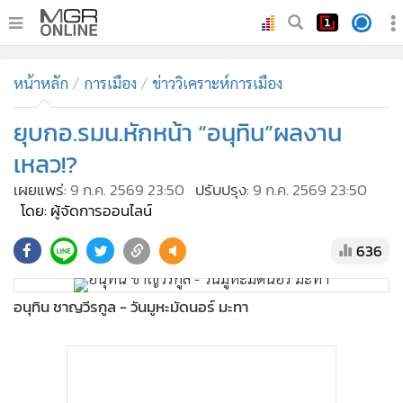
•
หน้าหลัก
หน้าหลัก
การเมือง
ข่าววิเคราะห์การเมือง
•
ทันเหตุการณ์
•
ยุบกอ.รมน.หักหน้า “อนุทิน”ผลงาน
ภาคใต้
•
ภูมิภาค
เหลว!?
•
Online Section
เผยแพร่:
9 ก.ค. 2569 23:50
ปรับปรุง:
9 ก.ค. 2569 23:50
•
บันเทิง
โดย: ผู้จัดการออนไลน์
•
ผู้จัดการรายวัน
636
•
คอลัมนิสต์
•
ละคร
อนุทิน ชาญวีรกูล - วันมูหะมัดนอร์ มะทา
•
CbizReview
•
Cyber BIZ
•
ผู้จัดกวน