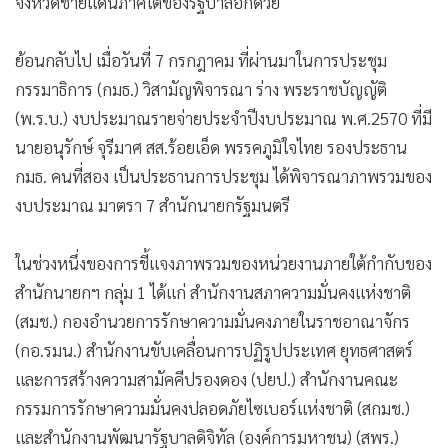
จังหวัดชายแดนภาคใต้ของรัฐบาลอีกด้วย
ย้อนกลับไป เมื่อวันที่ 7 กรกฎาคม ที่ผ่านมาในการประชุม
กรรมาธิการ (กมธ.) วิสามัญพิจารณา ร่าง พระราชบัญญัติ
(พ.ร.บ.) งบประมาณรายจ่ายประจำปีงบประมาณ พ.ศ.2570 ที่มี
นายอนุรักษ์ จุรีมาศ สส.ร้อยเอ็ด พรรคภูมิใจไทย รองประธาน
กมธ. คนที่สอง เป็นประธานการประชุม ได้พิจารณาภาพรวมของ
งบประมาณ มาตรา 7 สำนักนายกรัฐมนตรี
ในช่วงหนึ่งของการชี้แจงภาพรวมของหน่วยงานภายใต้กำกับของ
สำนักนายกฯ กลุ่ม 1 ได้แก่ สำนักงานสภาความมั่นคงแห่งชาติ
(สมช.) กองอำนวยการรักษาความมั่นคงภายในราชอาณาจักร
(กอ.รมน.) สำนักงานขับเคลื่อนการปฏิรูปประเทศ ยุทธศาสตร์
และการสร้างความสามัคคีปรองดอง (ปยป.) สำนักงานคณะ
กรรมการรักษาความมั่นคงปลอดภัยไซเบอร์แห่งชาติ (สกมช.)
และสำนักงานพัฒนารัฐบาลดิจิทัล (องค์การมหาชน) (สพร.)