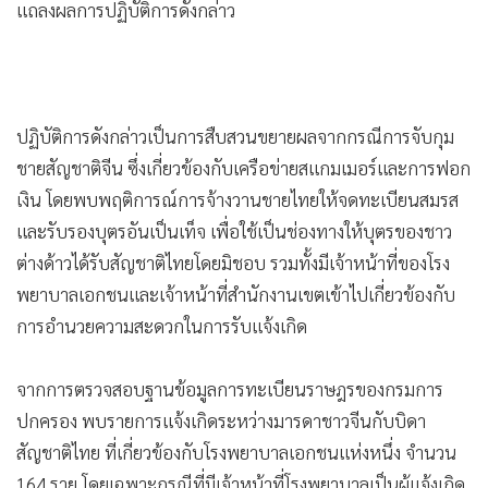
ชั้น 1 กองกำกับการสืบสวน กองบังคับการตำรวจนครบาล 8
นายพลพีร์ สุวรรณฉวี รัฐมนตรีช่วยว่าการกระทรวงมหาดไทย พล
ตำรวจเอก สำราญ นวลมา รองผู้บัญชาการตำรวจแห่งชาติ พล
ตำรวจโท นพศิลป์ พูลสวัสดิ์ ผู้บัญชาการประจำสำนักงานตำรวจ
แห่งชาติ พร้อมด้วยผู้แทนหน่วยงานที่เกี่ยวข้อง ร่วมแถลงผล
ปฏิบัติการ “ถอดเกล็ดมังกร” เพื่อปราบปรามเครือข่าย
อาชญากรรมข้ามชาติที่มีพฤติการณ์อำพรางการจดทะเบียน
สมรส และทุจริตระบบทะเบียนราษฎร เพื่อแจ้งเกิดให้บุตรชาว
ต่างด้าวได้รับสัญชาติไทยอันเป็นเท็จ
ในการนี้ นายนฤชา โฆษาศิวิไลซ์ อธิบดีกรมการปกครอง มอบ
หมายให้ นายวิฑูรย์ สิรินุกุล รองอธิบดีกรมการปกครอง ร่วม
แถลงผลการปฏิบัติการดังกล่าว