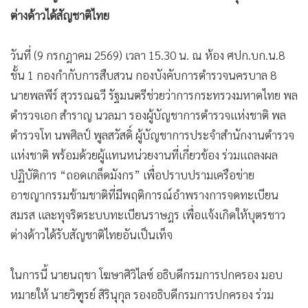
•
เกม
•
วิทยาศาสตร์
•
SMEs
•
หุ้น
•
อินโดจีน
•
กองทุนรวม
•
Celeb Online
•
Factcheck
•
ญี่ปุ่น
•
News1
กรมการปกครองเปิดปฏิบัติการ “ถอดเกล็ดมังกร” ลุยปราบเครือ
•
Gotomanager
ข่ายอาชญากรรมข้ามชาติ สวมสิทธิแจ้งเกิดเท็จให้บุตรชาว
ต่างด้าวได้สัญชาติไทย
วันที่ (9 กรกฎาคม 2569) เวลา 15.30 น. ณ ห้อง ศปก.บก.น.8