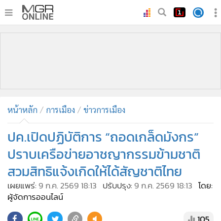
•
หน้าหลัก
•
ทันเหตุการณ์
•
ภาคใต้
•
ภูมิภาค
•
Online Section
หน้าหลัก
การเมือง
ข่าวการเมือง
•
บันเทิง
•
ผู้จัดการรายวัน
ปค.เปิดปฏิบัติการ “ถอดเกล็ดมังกร”
•
คอลัมนิสต์
ปราบเครือข่ายอาชญากรรมข้ามชาติ
•
ละคร
สวมสิทธิแจ้งเกิดให้ได้สัญชาติไทย
•
CbizReview
เผยแพร่:
9 ก.ค. 2569 18:13
ปรับปรุง:
9 ก.ค. 2569 18:13
โดย:
•
Cyber BIZ
ผู้จัดการออนไลน์
•
ผู้จัดกวน
105