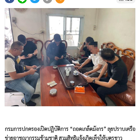
•
Good health & Well-being
•
Green Innovation & SD
•
Management & HR
•
MGR Live
•
Infographic
•
การเมือง
•
ท่องเที่ยว
•
กีฬา
•
ต่างประเทศ
•
Special Scoop
•
เศรษฐกิจ-ธุรกิจ
•
จีน
•
ชุมชน-คุณภาพชีวิต
•
อาชญากรรม
•
Motoring