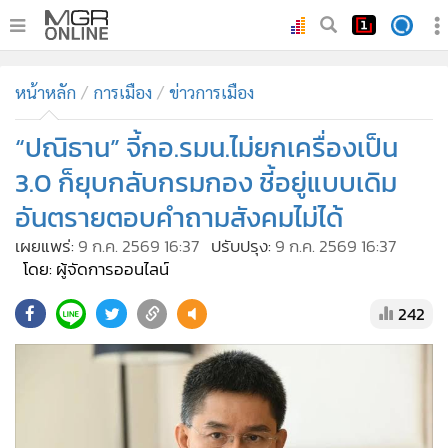
•
หน้าหลัก
หน้าหลัก
การเมือง
ข่าวการเมือง
•
ทันเหตุการณ์
•
“ปณิธาน” จี้กอ.รมน.ไม่ยกเครื่องเป็น
ภาคใต้
•
ภูมิภาค
3.0 ก็ยุบกลับกรมกอง ชี้อยู่แบบเดิม
•
Online Section
อันตรายตอบคำถามสังคมไม่ได้
•
บันเทิง
เผยแพร่:
9 ก.ค. 2569 16:37
ปรับปรุง:
9 ก.ค. 2569 16:37
•
ผู้จัดการรายวัน
โดย: ผู้จัดการออนไลน์
•
คอลัมนิสต์
242
•
ละคร
•
CbizReview
•
Cyber BIZ
•
ผู้จัดกวน