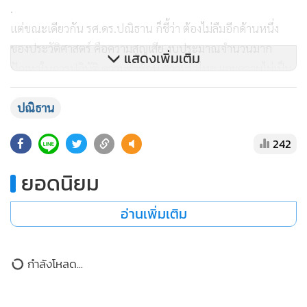
.
แต่ขณะเดียวกัน รศ.ดร.ปณิธาน ก็ชี้ว่า ต้องไม่ลืมอีกด้านหนึ่ง
ของประวัติศาสตร์ คือความสูญเสีย งบประมาณจำนวนมาก
แสดงเพิ่มเติม
ปัญหาในการปฏิบัติ ความซ้ำซ้อน ความรั่วไหล และความไม่เป็น
ธรรมบางกรณี ซึ่งทิ้งบาดแผลไว้กับคนจำนวนไม่น้อยจนถึง
ปัจจุบัน
ปณิธาน
.
242
❏ กอ.รมน. 2.0 : ยุคคงอยู่ แต่ยิ่งอธิบายยิ่งยาก
.
ยอดนิยม
หลังสงครามเย็นสิ้นสุดลง ภัยคุกคามไม่ได้หายไป แต่เปลี่ยนรูป
แบบ จากภัยด้านอุดมการณ์และการทหาร ไปสู่ภัยที่กระทบ
อ่านเพิ่มเติม
“มนุษย์” มากขึ้น ทั้งเศรษฐกิจ พลังงาน สิ่งแวดล้อม สุขภาพ
แรงงาน การเข้าเมือง ไซเบอร์ ข้อมูลข่าวสาร ชายแดน และการ
กำลังโหลด...
ต่างประเทศ
.
หลายประเทศจึงปรับโครงสร้างหน่วยงานความมั่นคงครั้งใหญ่ ลด