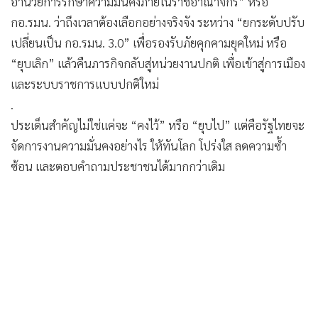
อำนวยการรักษาความมั่นคงภายในราชอาณาจักร” หรือ
•
เกม
กอ.รมน. ว่าถึงเวลาต้องเลือกอย่างจริงจัง ระหว่าง “ยกระดับปรับ
•
วิทยาศาสตร์
เปลี่ยนเป็น กอ.รมน. 3.0” เพื่อรองรับภัยคุกคามยุคใหม่ หรือ
•
SMEs
“ยุบเลิก” แล้วคืนภารกิจกลับสู่หน่วยงานปกติ เพื่อเข้าสู่การเมือง
•
หุ้น
และระบบราชการแบบปกติใหม่
•
อินโดจีน
.
•
กองทุนรวม
ประเด็นสำคัญไม่ใช่แค่จะ “คงไว้” หรือ “ยุบไป” แต่คือรัฐไทยจะ
•
Celeb Online
จัดการงานความมั่นคงอย่างไร ให้ทันโลก โปร่งใส ลดความซ้ำ
ซ้อน และตอบคำถามประชาชนได้มากกว่าเดิม
•
Factcheck
•
ญี่ปุ่น
•
News1
•
Gotomanager