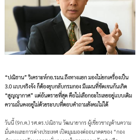
•
Good health & Well-being
•
Green Innovation & SD
•
Management & HR
•
MGR Live
•
Infographic
•
การเมือง
•
ท่องเที่ยว
•
กีฬา
“ปณิธาน” วิเคราะห์กอ.รมน.ถึงทางแยก มองไม่ยกเครื่องเป็น
•
ต่างประเทศ
3.0 แบบจริงจัง ก็ต้องยุบกลับกรมกอง มีแผนที่ชัดเจนกันเกิด
•
Special Scoop
“สูญญากาศ” แต่อันตรายที่สุด คือไม่เลือกอะไรเลยอยู่แบบเดิม
•
เศรษฐกิจ-ธุรกิจ
ความมั่นคงอยู่ไม่ด้วยระบบที่ตอบคำถามสังคมไม่ได้
•
จีน
•
ชุมชน-คุณภาพชีวิต
วันนี้ (9ก.ค.) รศ.ดร.ปณิธาน วัฒนายากร ผู้เชี่ยวชาญด้านความ
•
อาชญากรรม
มั่นคงและการต่างประเทศ เปิดมุมมองต่ออนาคตของ “กอง
•
Motoring