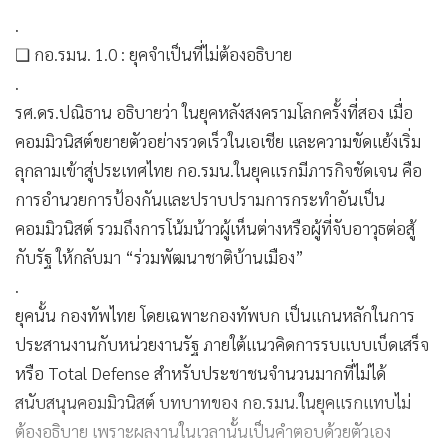
.
❏ กอ.รมน. 1.0 : ยุคจำเป็นที่ไม่ต้องอธิบาย
.
รศ.ดร.ปณิธาน อธิบายว่า ในยุคหลังสงครามโลกครั้งที่สอง เมื่อ
คอมมิวนิสต์ขยายตัวอย่างรวดเร็วในเอเชีย และความขัดแย้งเริ่ม
ลุกลามเข้าสู่ประเทศไทย กอ.รมน.ในยุคแรกมีภารกิจชัดเจน คือ
การอำนวยการป้องกันและปราบปรามการกระทำอันเป็น
คอมมิวนิสต์ รวมถึงการโน้มน้าวผู้เห็นต่างหรือผู้ที่จับอาวุธต่อสู้
กับรัฐ ให้กลับมา “ร่วมพัฒนาชาติบ้านเมือง”
.
ยุคนั้น กองทัพไทย โดยเฉพาะกองทัพบก เป็นแกนหลักในการ
ประสานงานกับหน่วยงานรัฐ ภายใต้แนวคิดการรบแบบเบ็ดเสร็จ
หรือ Total Defense สำหรับประชาชนจำนวนมากที่ไม่ได้
สนับสนุนคอมมิวนิสต์ บทบาทของ กอ.รมน.ในยุคแรกแทบไม่
ต้องอธิบาย เพราะผลงานในเวลานั้นเป็นคำตอบด้วยตัวเอง