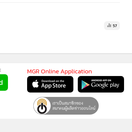
ายหลังได้รับการแต่งตั้งแล้ว
 กสทช. ไม่ใช่การปฏิเสธการตรวจสอบคุณสมบัติ แต่เป็นการขอให้
ีหน่วยงานที่มีอำนาจตามกฎหมายรองรับ และใช้ข้อเท็จจริงที่
MGR Onli
วามเห็นทางกฎหมายหรือเอกสารที่ยังมีข้อโต้แย้งไปใช้ในลักษณะที่
MGR Online 
ำรงตำแหน่ง ก่อนที่ข้อกฎหมายและข้อเท็จจริงจะมีความชัดเจน
เสนอ ประสบก
เว็บไซต์ แ
ICT วุฒิสภา ได้รับเรื่องดังกล่าวไว้พิจารณาตามกระบวนการแล้ว
นโยบายสิทธ
กการตรวจสอบภายหลังการแต่งตั้ง ยังคงเป็นข้อกฎหมายที่รอ
องละเอียดอ่อนในเชิงนิติรัฐ
57