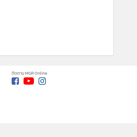
ne ใช้คุกกี้ (Cookies)
ใช้คุกกี้ เพื่อจัดการข้อมูลส่วนบุคคลเพื่อนำ
ารณ์คอนเทนต์ที่ดีที่สุดให้กับผู้อ่านบน
รับทราบ
ละ แอพพลิเคชั่น
เงื่อนไขการใช้งานเว็บไซต์
และ
ิส่วนบุคคล