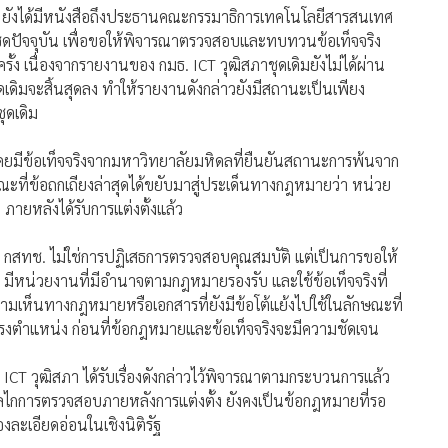
ละข้อเสนอแนะของผู้ตรวจการแผ่นดินเมื่อวันที่ 22 มิถุนายน พ.ศ.
งค์กรจัดสรรคลื่นความถี่ฯ ยังไม่มีบทบัญญัติที่ชัดเจนว่า หาก
ต้องห้ามภายหลังได้รับการแต่งตั้งแล้ว หน่วยงานใดมีหน้าที่
งเพื่อนำไปสู่กระบวนการให้พ้นจากตำแหน่ง จึงมีข้อเสนอแนะให้
ปัญหาช่องว่างของกฎหมายดังกล่าว เพื่อพิจารณาแก้ไขเพิ่มเติม
กำหนดหน้าที่และอำนาจ รวมทั้งกลไกให้แก่หน่วยงานของรัฐหน่วย
จฉัยเพื่อมิให้เกิดช่องว่างในการบังคับใช้กฎหมายต่อไป และให้แจ้ง
ย
ช. ยังได้มีหนังสือถึงประธานคณะกรรมาธิการเทคโนโลยีสารสนเทศ
ุดปัจจุบัน เพื่อขอให้พิจารณาตรวจสอบและทบทวนข้อเท็จจริง
้ง เนื่องจากรายงานของ กมธ. ICT วุฒิสภาชุดเดิมยังไม่ได้ผ่าน
ดิมจะสิ้นสุดลง ทำให้รายงานดังกล่าวยังมีสถานะเป็นเพียง
ุดเดิม
 เคยมีข้อเท็จจริงจากมหาวิทยาลัยมหิดลที่ยืนยันสถานะการพ้นจาก
ะที่ข้อถกเถียงล่าสุดได้ขยับมาสู่ประเด็นทางกฎหมายว่า หน่วย