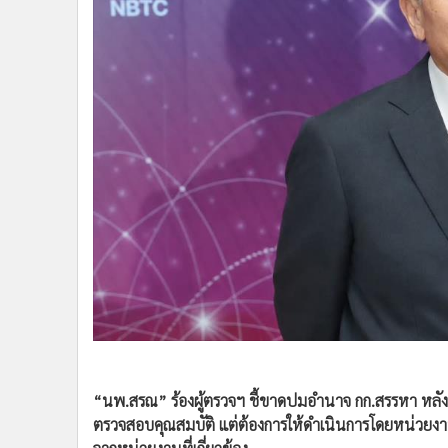
•
Management & HR
เผยแพร่:
9 ก.ค. 2569 16:04
ปรับปรุง:
9 ก.ค. 2569 16:18
โดย: ผู
•
MGR Live
•
Infographic
•
การเมือง
•
ท่องเที่ยว
•
กีฬา
•
ต่างประเทศ
•
Special Scoop
•
เศรษฐกิจ-ธุรกิจ
•
จีน
•
ชุมชน-คุณภาพชีวิต
•
อาชญากรรม
•
Motoring
•
เกม
•
วิทยาศาสตร์
•
SMEs
•
หุ้น