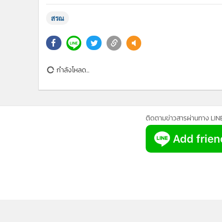
งานใดมีอำนาจวินิจฉัยกรณีคุณสมบัติของกรรมการ กสทช. ภ
แหล่งข่าวจากสำนักงาน กสทช.ระบุว่า จุดยืนของประธาน
กระบวนการตรวจสอบดำเนินไปภายใต้หลักเกณฑ์ที่ชัดเจน ม
ผ่านกระบวนการอย่างถูกต้อง เพื่อป้องกันไม่ให้มีการนำค
อาจกระทบต่อสิทธิ สถานะ หรือการปฏิบัติหน้าที่ของผู้ด
ปัจจุบัน สำนักงานผู้ตรวจการแผ่นดินและคณะกรรมาธิการ 
ขณะที่ประเด็นเรื่องอำนาจของคณะกรรมการสรรหาและกลไ
การตีความและวินิจฉัยจากหน่วยงานที่เกี่ยวข้องถือเป็นเรื่
สรณ
ข่าวในหมวดล่าสุด
“อนุทิน” รู้สึกแย่ เหตุกราดยิง รร.นนทบุรี เสียใจมากกับผู้