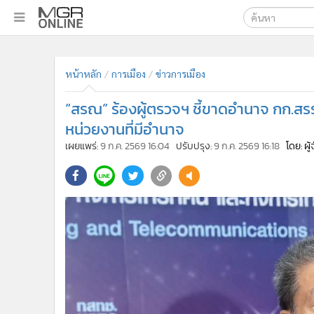
เลือกเครื่องมือท
•
หน้าหลัก
ค้นหา
•
ทันเหตุการณ์
Google
•
ภาคใต้
•
ภูมิภาค
MGR Onl
•
Online Section
ค้นหาขั
•
บันเทิง
•
ผู้จัดการรายวัน
•
คอลัมนิสต์
•
ละคร
•
CbizReview
•
Cyber BIZ
หน้าหลัก
การเมือง
ข่าวการเมือง
•
ผู้จัดกวน
“สรณ” ร้องผู้ตรวจฯ ชี้ขาดอำนาจ กก.ส
•
Good health & Well-being
•
Green Innovation & SD
หน่วยงานที่มีอำนาจ