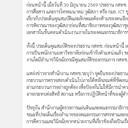
ในประเด็นเดียวกันนี้ผู้ตรวจการแผ่นดินได้มีคำวินิจฉัยแ
2569 ถึง “ช่องว่างของกฎหมาย” เนื่องจากพระราชบัญญัติอ
กรรมการ กสทช. ถูกกล่าวหาว่าขาดคุณสมบัติหรือมีลักษณะ
ตรวจสอบ วินิจฉัย หรือแจ้งผลไปยังหน่วยงานที่เกี่ยวข้อ
สำนักงาน กสทช. และสำนักเลขาธิการนายกรัฐมนตรี ศึกษา
พระราชบัญญัติองค์กรจัดสรรคลื่นความถี่ฯ โดยพิจารณา
งานใดหรือเจ้าหน้าที่ของรัฐบุคคลใดดำเนินการพิจารณาวินิ
ผลการดำเนินการให้สำนักงานผู้ตรวจการแผ่นดินทราบด้ว
ก่อนหน้านี้ เมื่อวันที่ 30 มิถุนายน 2569 ประธาน กสท
การสื่อสาร และการโทรคมนาคม วุฒิสภา หรือ กมธ. ICT ช
เกี่ยวกับประเด็นคุณสมบัติและลักษณะต้องห้ามของตนอีกครั
การพิจารณาของวุฒิสภาก่อนที่สมาชิกภาพของวุฒิสภาชุดเ
เอกสารในขั้นตอนดำเนินงานภายในของคณะกรรมาธิการช
ทั้งนี้ ประเด็นคุณสมบัติของประธาน กสทช. ก่อนหน้านี้
การเป็นพนักงานมหาวิทยาลัยก่อนเข้ารับตำแหน่งแล้ว ขณ