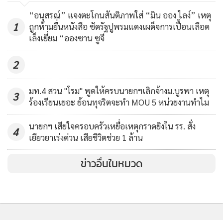
“อนุสรณ์” แจงตะโกนสันติภาพใส่ “มิน ออง ไลง์” เหตุ
1
ถูกห้ามยื่นหนังสือ ซัดรัฐปูพรมแดงเผด็จการเปื้อนเลือด
เล็งเยี่ยม “อองซาน ซูจี
2
มท.4 สวน "โรม" พูดให้ครบนายกฯเลิกจ้างม.บูรพา เหตุ
3
ร้องเรียนเยอะ ย้อนทุจริตจะทำ MOU 5 หน่วยงานทำไม
MGR Online ใช้คุกกี้ (Cookies)
นายกฯ เสียใจครอบครัวเหยื่อเหตุกราดยิงใน รร. สั่ง
MGR Online ใช้คุกกี้ เพื่อจัดการข้อมูลส่วนบุคคลเพื่อนำเสนอ
4
เยียวยาเร่งด่วน เสียชีวิตช่วย 1 ล้าน
ประสบการณ์คอนเทนต์ที่ดีที่สุดให้กับผู้อ่านบนเว็บไซต์ และ
แอพพลิเคชั่น
เงื่อนไขการใช้งานเว็บไซต์
และ
นโยบายสิทธิ
ข่าวอื่นในหมวด
ส่วนบุคคล
รับทราบ