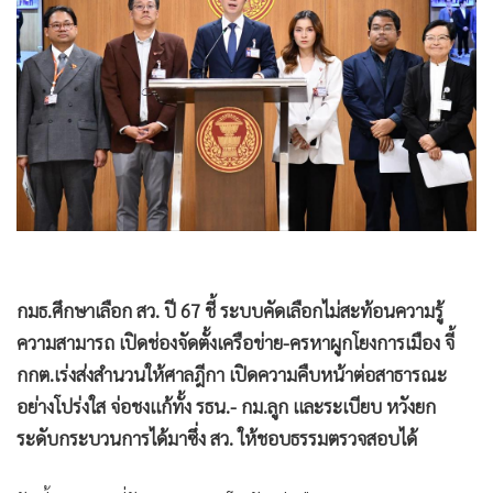
•
Good health & Well-being
•
Green Innovation & SD
•
Management & HR
•
MGR Live
•
Infographic
•
การเมือง
•
ท่องเที่ยว
•
กีฬา
•
ต่างประเทศ
•
Special Scoop
กมธ.ศึกษาเลือก สว. ปี 67 ชี้ ระบบคัดเลือกไม่สะท้อนความรู้
•
เศรษฐกิจ-ธุรกิจ
ความสามารถ เปิดช่องจัดตั้งเครือข่าย-ครหาผูกโยงการเมือง จี้
กกต.เร่งส่งสำนวนให้ศาลฎีกา เปิดความคืบหน้าต่อสาธารณะ
•
จีน
อย่างโปร่งใส จ่อชงแก้ทั้ง รธน.- กม.ลูก และระเบียบ หวังยก
•
ชุมชน-คุณภาพชีวิต
ระดับกระบวนการได้มาซึ่ง สว. ให้ชอบธรรมตรวจสอบได้
•
อาชญากรรม
•
Motoring