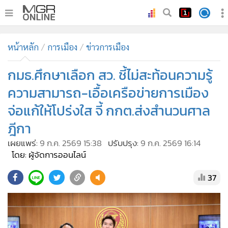
•
หน้าหลัก
หน้าหลัก
การเมือง
ข่าวการเมือง
•
ทันเหตุการณ์
•
กมธ.ศึกษาเลือก สว. ชี้ไม่สะท้อนความรู้
ภาคใต้
•
ภูมิภาค
ความสามารถ-เอื้อเครือข่ายการเมือง
•
Online Section
จ่อแก้ให้โปร่งใส จี้ กกต.ส่งสำนวนศาล
•
บันเทิง
ฎีกา
•
ผู้จัดการรายวัน
เผยแพร่:
9 ก.ค. 2569 15:38
ปรับปรุง:
9 ก.ค. 2569 16:14
•
คอลัมนิสต์
โดย: ผู้จัดการออนไลน์
•
ละคร
37
•
CbizReview
•
Cyber BIZ
•
ผู้จัดกวน