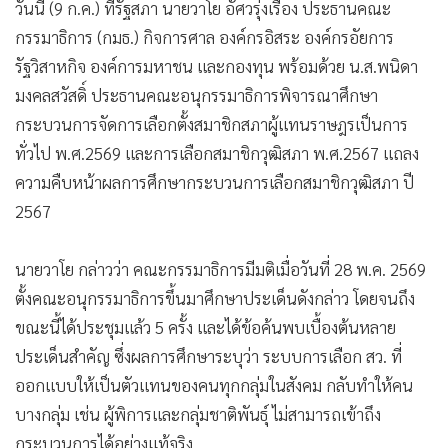
วันนี้ (9 ก.ค.) ที่รัฐสภา นายวาโย อัศวรุ่งเรือง ประธานคณะ
•
เกม
กรรมาธิการ (กมธ.) กิจการศาล องค์กรอิสระ องค์กรอัยการ
•
วิทยาศาสตร์
รัฐวิสาหกิจ องค์การมหาชน และกองทุน พร้อมด้วย น.ส.พนิดา
•
SMEs
มงคลสวัสดิ์ ประธานคณะอนุกรรมาธิการพิจารณาศึกษา
•
หุ้น
กระบวนการจัดการเลือกตั้งสมาชิกสภาผู้แทนราษฎรเป็นการ
•
อินโดจีน
ทั่วไป พ.ศ.2569 และการเลือกสมาชิกวุฒิสภา พ.ศ.2567 แถลง
•
กองทุนรวม
ความคืบหน้าผลการศึกษากระบวนการเลือกสมาชิกวุฒิสภา ปี
•
Celeb Online
2567
•
Factcheck
•
ญี่ปุ่น
นายวาโย กล่าวว่า คณะกรรมาธิการมีมติเมื่อวันที่ 28 พ.ค. 2569
•
News1
ตั้งคณะอนุกรรมาธิการขึ้นมาศึกษาประเด็นดังกล่าว โดยจนถึง
ขณะนี้ได้ประชุมแล้ว 5 ครั้ง และได้ข้อค้นพบเบื้องต้นหลาย
•
Gotomanager
ประเด็นสำคัญ ซึ่งผลการศึกษาระบุว่า ระบบการเลือก สว. ที่
ออกแบบให้เป็นตัวแทนของคนทุกกลุ่มในสังคม กลับทำให้คน
บางกลุ่ม เช่น ผู้พิการและกลุ่มชาติพันธุ์ ไม่สามารถเข้าถึง
กระบวนการได้อย่างแท้จริง