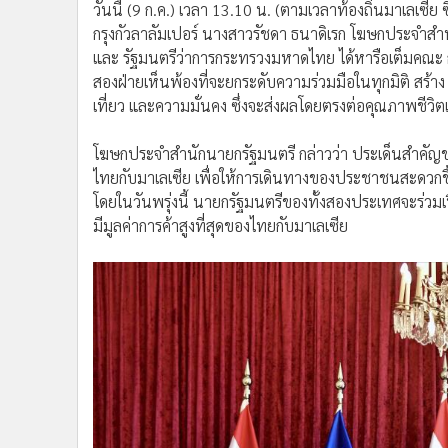
วันนี้ (9 ก.ค.) เวลา 13.10 น. (ตามเวลาท้องถิ่นมาเลเซีย
•
อินโดจีน
กรุงกัวลาลัมเปอร์ นางสาวรัชดา ธนาดิเรก โฆษกประจำสำ
•
กองทุนรวม
และ รัฐมนตรีว่าการกระทรวงมหาดไทย ได้หารือเต็มคณะ กับ
•
Celeb Online
สองฝ่ายเห็นพ้องที่จะยกระดับความร่วมมือในทุกมิติ สร้าง
•
Factcheck
เที่ยว และความมั่นคง ซึ่งจะส่งผลโดยตรงต่อคุณภาพชี
•
ญี่ปุ่น
•
News1
โฆษกประจำสำนักนายกรัฐมนตรี กล่าวว่า ประเด็นสำคัญของก
ไทยกับมาเลเซีย เพื่อให้การเดินทางของประชาชนสะดวกข
•
Gotomanager
โดยในวันพรุ่งนี้ นายกรัฐมนตรีของทั้งสองประเทศจะร่วมเป
มีมูลค่าการค้าสูงที่สุดของไทยกับมาเลเซีย