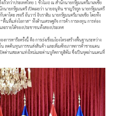
 ซึ่งเร็วกว่าประเทศไทย 1 ชั่วโมง) ณ สำนักนายกรัฐมนตรีมาเลเซีย
นักนายกรัฐมนตรี เปิดเผยว่า นายอนุทิน ชาญวีรกูล นายกรัฐมนตรี
ดาโตะ เซอรี อันวาร์ อิบราฮิม นายกรัฐมนตรีมาเลเซีย โดยทั้ง
 “พื้นที่แห่งโอกาส” ทั้งด้านเศรษฐกิจ การค้า การลงทุน การท่อง
วิตและรายได้ของประชาชนทั้งสองประเทศ
ารหารือครั้งนี้ คือ การเร่งเชื่อมโยงโครงสร้างพื้นฐานระหว่าง
ึ้น ลดต้นทุนการขนส่งสินค้า และเพิ่มศักยภาพการค้าชายแดน
ิดด่านสะเดาแห่งใหม่และด่านบูกิตกายูฮิตัม ซึ่งเป็นจุดผ่านแดนที่