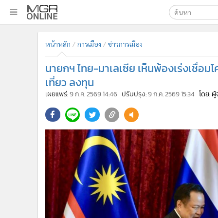
เลือกเครื่องมือท
•
หน้าหลัก
หน้าหลัก
การเมือง
ข่าวการเมือง
ค้นหา
•
ทันเหตุการณ์
Google
•
ภาคใต้
นายกฯ ไทย-มาเลเซีย เห็นพ้องเร่งเชื่อม
•
ภูมิภาค
MGR Onl
เที่ยว ลงทุน
•
Online Section
เผยแพร่:
9 ก.ค. 2569 14:46
ปรับปรุง:
9 ก.ค. 2569 15:34
โดย: ผ
ค้นหาขั
•
บันเทิง
•
ผู้จัดการรายวัน
•
คอลัมนิสต์
•
ละคร
•
CbizReview
•
Cyber BIZ
•
ผู้จัดกวน
•
Good health & Well-being
•
Green Innovation & SD