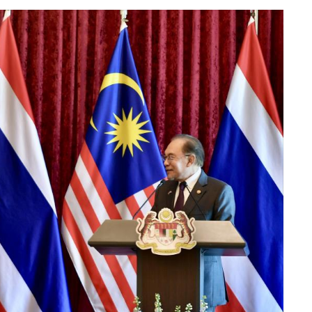
าระหว่างกันให้บรรลุเป้าหมาย 30,000 ล้านดอลลาร์สหรัฐได้ในอนาคต
ั่นคงทางอาหาร พลังงาน และอุตสาหกรรมเทคโนโลยีขั้นสูง รวมถึง
กันในการเปิดตลาดสินค้าเกษตรและประมงให้เร็วที่สุด