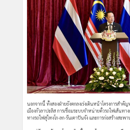
นอกจากนี้ ทั้งสองฝ่ายยังตกลงเร่งเดินหน้าโครงการสำคัญหล
เมืองกัวลาปะลิส การเชื่อมระบบจำหน่ายตั๋วรถไฟเส้นทางกร
ทางรถไฟสุไหงโก-ลก-รันเตาปันจัง และการก่อสร้างสะพานแ