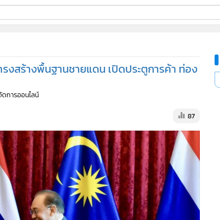
ี่ใช้
โครงสร้างพื้นฐานชายแดน เปิดประตูการค้า ท่อง
ine
ู้จัดการออนไลน์
้นสูง
87