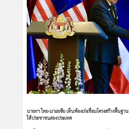
•
Management & HR
•
MGR Live
•
Infographic
•
การเมือง
•
ท่องเที่ยว
•
กีฬา
•
ต่างประเทศ
•
Special Scoop
•
เศรษฐกิจ-ธุรกิจ
•
จีน
•
ชุมชน-คุณภาพชีวิต
•
อาชญากรรม
•
Motoring
•
เกม
•
วิทยาศาสตร์
นายกฯ ไทย-มาเลเซีย เห็นพ้องเร่งเชื่อมโครงสร้างพื้นฐา
ให้ประชาชนสองประเทศ
•
SMEs
•
หุ้น