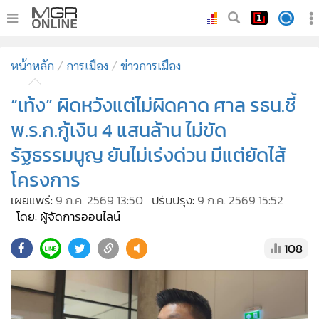
•
หน้าหลัก
หน้าหลัก
การเมือง
ข่าวการเมือง
•
ทันเหตุการณ์
•
“เท้ง” ผิดหวังแต่ไม่ผิดคาด ศาล รธน.ชี้
ภาคใต้
•
ภูมิภาค
พ.ร.ก.กู้เงิน 4 แสนล้าน ไม่ขัด
•
Online Section
รัฐธรรมนูญ ยันไม่เร่งด่วน มีแต่ยัดไส้
•
บันเทิง
โครงการ
•
ผู้จัดการรายวัน
เผยแพร่:
9 ก.ค. 2569 13:50
ปรับปรุง:
9 ก.ค. 2569 15:52
•
คอลัมนิสต์
โดย: ผู้จัดการออนไลน์
•
ละคร
108
•
CbizReview
•
Cyber BIZ
•
ผู้จัดกวน