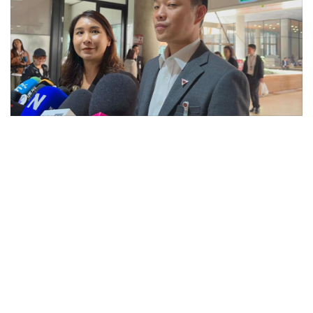
•
Good health & Well-being
•
Green Innovation & SD
•
Management & HR
•
MGR Live
•
Infographic
•
การเมือง
•
ท่องเที่ยว
•
กีฬา
•
ต่างประเทศ
•
Special Scoop
•
เศรษฐกิจ-ธุรกิจ
•
จีน
•
ชุมชน-คุณภาพชีวิต
•
อาชญากรรม
•
Motoring