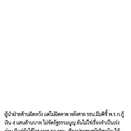
•
เกม
•
วิทยาศาสตร์
•
SMEs
•
หุ้น
•
อินโดจีน
•
กองทุนรวม
•
Celeb Online
•
Factcheck
•
ญี่ปุ่น
•
News1
•
Gotomanager
ผู้นำฝ่ายค้านผิดหวัง แต่ไม่ผิดคาด หลังศาล รธน.มีมติชี้ พ.ร.ก.กู้
เงิน 4 แสนล้านบาท ไม่ขัดรัฐธรรมนูญ ยันไม่ใช่เรื่องจำเป็นเร่ง