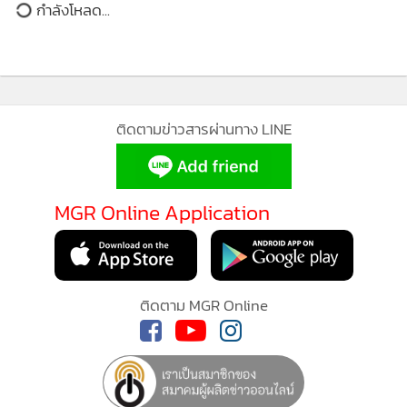
กำลังโหลด...
นายณัฐพงษ์ ระบุว่า สิ่งเหล่านี้เป็นหลักฐานที่ยืนยันข้อสังเกตของ
พรรคประชาชนที่พูดมาตลอดว่า โครงการที่รัฐบาลพยายามผลัก
ดันไม่ได้เข้าเงื่อนไขของการใช้อำนาจออก พ.ร.ก.เงินกู้แต่อย่าง
ใด อีกทั้งรัฐธรรมนูญ มาตรา 172 กำหนดไว้อย่างชัดเจนว่า หาก
อยู่นอกสมัยประชุม และการรอเปิดสมัยประชุมตามปกติจะก่อให้
เกิดความล่าช้า คณะรัฐมนตรีสามารถเรียกประชุมสมัยวิสามัญ
เป็นการด่วน เพื่อให้รัฐสภาพิจารณารับรองหรือไม่รับรองพระ
MGR Online ใช้คุกกี้ (Cookies)
ราชกำหนดได้ ดังนั้น จึงต้องรอความชัดเจนจากรัฐบาลว่าจะ
ดำเนินการในเรื่องนี้อย่างไรต่อไป
MGR Online ใช้คุกกี้ เพื่อจัดการข้อมูลส่วนบุคคลเพื่อนำเสนอ
ประสบการณ์คอนเทนต์ที่ดีที่สุดให้กับผู้อ่านบนเว็บไซต์ และ
เมื่อถามว่า ได้มีการหารือกับพรรคประชาธิปัตย์หรือไม่ว่าจะ
แอพพลิเคชั่น
เงื่อนไขการใช้งานเว็บไซต์
และ
นโยบายสิทธิ
ดำเนินการอย่างไรต่อ นายณัฐพงษ์ กล่าวว่า ทุกอย่างต้องเป็นไป
ส่วนบุคคล
ตามกระบวนการของรัฐธรรมนูญ การจะเปิดประชุมสมัยวิสามัญ
รับทราบ
หรือไม่ เป็นอำนาจของคณะรัฐมนตรี ส่วนพรรคประชาชนได้