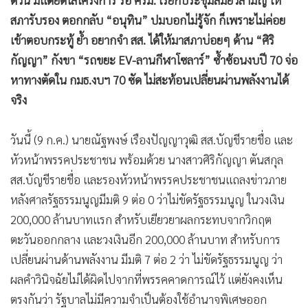
ด่วน มีแต่ยัดไส้โครงการ รอ ครม. เรียกประชุมสมัยวิสามัญ ให้
สภารับรอง ตอกกลับ “อนุทิน” ปมบอกไม่รู้จัก ก็เพราะไม่ค่อย
เข้าตอบกระทู้ ย้ำ อยากจำ สส. ได้ให้มาสภาบ่อยๆ ด้าน “ศิริ
กัญญา” กังขา “รถขยะ EV-ลานกีฬาโซลาร์” ซ้ำซ้อนงบปี 70 จ่อ
หาทางตัดใน กมธ.งบฯ 70 ซัด ไม่สะท้อนเปลี่ยนผ่านพลังงานได้
จริง
วันนี้ (9 ก.ค.) นายณัฐพงษ์ เรืองปัญญาวุฒิ สส.บัญชีรายชื่อ และ
หัวหน้าพรรคประชาชน พร้อมด้วย นางสาวศิริกัญญา ตันสกุล
สส.บัญชีรายชื่อ และรองหัวหน้าพรรคประชาชนแถลงข่าวภาย
หลังศาลรัฐธรรมนูญมีมติ 9 ต่อ 0 ว่าไม่ขัดรัฐธรรมนูญ ในวงเงิน
200,000 ล้านบาทแรก สำหรับเยียวยาผลกระทบจากวิกฤต
ตะวันออกกลาง และวงเงินอีก 200,000 ล้านบาท สำหรับการ
เปลี่ยนผ่านด้านพลังงาน มีมติ 7 ต่อ 2 ว่า ไม่ขัดรัฐธรรมนูญ ว่า
ผลคำวินิจฉัยไม่ได้ผิดไปจากที่พรรคคาดการณ์ไว้ แต่ยังคงเห็น
ตรงกันว่า รัฐบาลไม่มีความจำเป็นต้องใช้อำนาจพิเศษออก