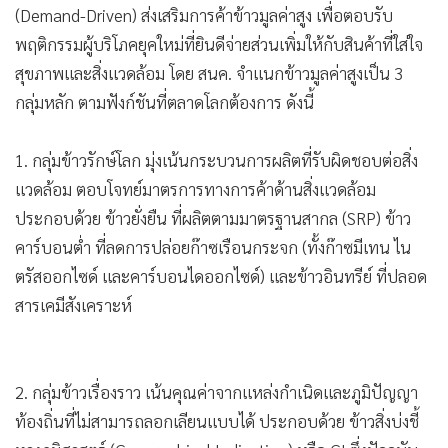
เพื่อปรับโครงสร้างการค้าข้าวไทย และขานรับนโยบายข้าว
ประณีต
ของนางศุภจี สุธรรมพันธุ์ รัฐมนตรีว่าการกระทรวง
พาณิชย์ ในการเปลี่ยนผ่านจาก “การขายปริมาณ”
ไปสู่ “การ
ขายคุณค่า”
​ปัจจุบันประเทศไทยใช้พื้นที่ปลูกข้าวสูงถึง 43.3% ของพื้นที่
ทำการเกษตรทั้งประเทศ หรือคิดเป็น 74.7 ล้านไร่ ครอบคลุม
ครัวเรือนเกษตรกรกว่า 4.6 ล้านครัวเรือน (ประมาณ 60% ของ
ครัวเรือนเกษตรกรทั้งประเทศ) โดยการปลูกข้าวนาปรัง (ข้าว
ขาว) เพิ่มขึ้นอย่างก้าวกระโดด จาก 8 ล้านไร่ ในปี 2564 เป็น 13
ล้านไร่ ในปี 2568 สวนทางกับราคา ทำให้ไทยตกอยู่ในกับดักการ
ผลิตเชิงปริมาณ สนค. จึงผลักดันกลยุทธ์ “ตลาดนำการผลิต”
(Demand-Driven) ส่งเสริมการค้าข้าวมูลค่าสูง เพื่อตอบรับ
พฤติกรรมผู้บริโภคยุคใหม่ที่ยินดีจ่ายส่วนเพิ่มให้กับสินค้าที่ใส่ใจ
สุขภาพและสิ่งแวดล้อม โดย สนค. จำแนกข้าวมูลค่าสูงเป็น 3
กลุ่มหลัก ตามฟังก์ชันที่ตลาดโลกต้องการ ดังนี้