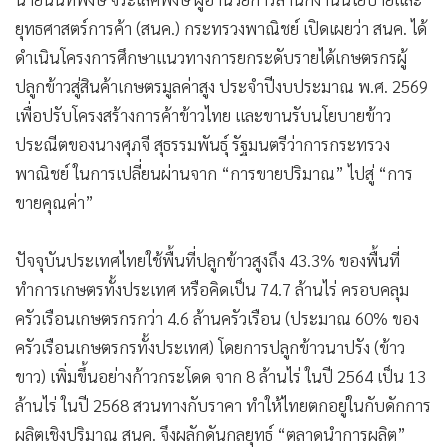
•
เกม
•
วิทยาศาสตร์
•
SMEs
•
หุ้น
•
อินโดจีน
•
กองทุนรวม
•
Celeb Online
•
Factcheck
•
ญี่ปุ่น
•
News1
•
Gotomanager
​นายนันทพงษ์ จิระเลิศพงษ์ ผู้อำนวยการสำนักงานนโยบายและ
ยุทธศาสตร์การค้า (สนค.) กระทรวงพาณิชย์ เปิดเผยว่า สนค. ได้
ดำเนินโครงการศึกษาแนวทางการยกระดับรายได้เกษตรกรผู้
ปลูกข้าวสู่สินค้าเกษตรมูลค่าสูง ประจำปีงบประมาณ พ.ศ. 2569