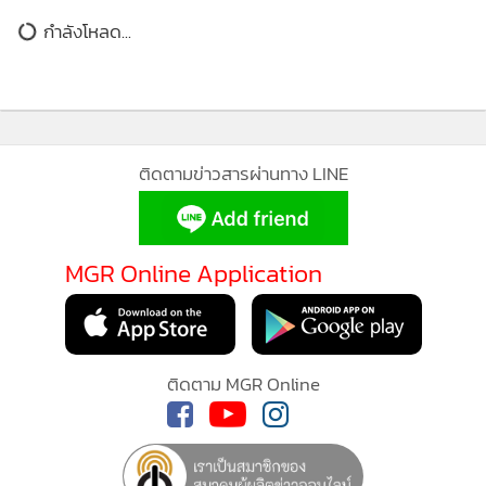
ผลผลิตได้ 6% (2) เวียดนามเป็นประเทศ ที่น่าจับตามอง ที่กำลัง
กำลังโหลด...
เปลี่ยนผ่านจากการขายปริมาณสู่คุณภาพ ด้วยโครงการข้าว
คาร์บอนต่ำ 1 ล้านเฮกตาร์ (6.25 ล้านไร่) และมีการส่งเสริมการ
พัฒนาพันธุ์ข้าวคุณภาพ (3) ข้าวมูลค่าสูงสามารถสร้างราคา
พรีเมียม ได้อย่างมีนัยสำคัญ เช่น ข้าวอินทรีย์สามารถตั้งราคาสูง
MGR Online ใช้คุกกี้ (Cookies)
กว่าข้าวทั่วไปได้ 1.5–3 เท่า ขณะที่ข้าว GI สูงกว่าถึง 1.5–3.4
MGR Online ใช้คุกกี้ เพื่อจัดการข้อมูลส่วนบุคคลเพื่อนำเสนอ
เท่า และข้าวสีหรือข้าวเพื่อสุขภาพสูงกว่า 1.2–3 เท่า (4) การ
ประสบการณ์คอนเทนต์ที่ดีที่สุดให้กับผู้อ่านบนเว็บไซต์ และ
ลงทุนในโครงสร้างพื้นฐานการแปรรูปและการยกระดับโรงสีเป็น
แอพพลิเคชั่น
เงื่อนไขการใช้งานเว็บไซต์
และ
นโยบายสิทธิ
กลไกตัวกลางขับเคลื่อน และ (5) ผู้ประกอบการกลางน้ำ ทั้งท่า
ส่วนบุคคล
ข้าว สหกรณ์ และโรงสี ต้องเผชิญกับ “กับดักสภาพคล่อง” จาก
รับทราบ
ระยะเวลารอรับชำระเงินที่ยาวนาน