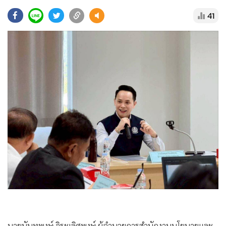
•
Good health & Well-being
41
•
Green Innovation & SD
•
Management & HR
•
MGR Live
•
Infographic
•
การเมือง
•
ท่องเที่ยว
•
กีฬา
•
ต่างประเทศ
•
Special Scoop
•
เศรษฐกิจ-ธุรกิจ
•
จีน
•
ชุมชน-คุณภาพชีวิต
•
อาชญากรรม
•
Motoring