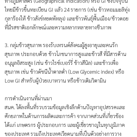
​1. กลุ่มข้าวรักษ์โลก มุ่งเน้นกระบวนการผลิตที่รับผิดชอบต่อสิ่ง
แวดล้อม ตอบโจทย์มาตรการทางการค้าด้านสิ่งแวดล้อม
ประกอบด้วย ข้าวยั่งยืน ที่ผลิตตามมาตรฐานสากล (SRP) ข้าว
คาร์บอนต่ำ ที่ลดการปล่อยก๊าซเรือนกระจก (ทั้งก๊าซมีเทน ไน
ตรัสออกไซด์ และคาร์บอนไดออกไซด์) และข้าวอินทรีย์ ที่ปลอด
สารเคมีสังเคราะห์
​2. กลุ่มข้าวเรื่องราว เน้นคุณค่าจากแหล่งกำเนิดและภูมิปัญญา
ท้องถิ่นที่ไม่สามารถลอกเลียนแบบได้ ประกอบด้วย ข้าวสิ่งบ่งชี้
ทางภูมิศาสตร์ (Geographical Indication) หรือ GI ซึ่งปัจจุบัน
ไทยมีข้าวขึ้นทะเบียน GI แล้ว 24 รายการ (เช่น ข้าวหอมมะลิทุ่ง
กุลาร้องไห้ ข้าวสังข์หยดพัทลุง) และข้าวพันธุ์พื้นเมือง/ข้าวดอย
ที่มีรสชาติเอกลักษณ์และความหลากหลายทางชีวภาพ