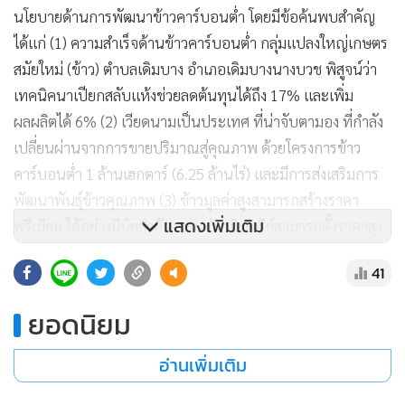
​3. กลุ่มข้าวสุขภาพ รองรับเทรนด์สังคมผู้สูงอายุและคนรัก
สุขภาพ ประกอบด้วย ข้าวโภชนาการสูงและข้าวสี ที่มีสารต้าน
อนุมูลอิสระสูง (เช่น ข้าวไรซ์เบอร์รี่ ข้าวสีนิล) และข้าวเพื่อ
สุขภาพ เช่น ข้าวดัชนีน้ำตาลต่ำ (Low Glycemic index) หรือ
Low GI สำหรับผู้ป่วยเบาหวาน หรือข้าวเติมวิตามิน
การดำเนินงานที่ผ่านมา
สนค. ได้ลงพื้นที่รวบรวมข้อมูลเชิงลึกด้านปัญหาอุปสรรคและ
แสดงเพิ่มเติม
ศักยภาพในด้านการผลิตและการค้า จากภาคส่วนที่เกี่ยวข้อง
ได้แก่ เกษตรกร ผู้ประกอบการ และผู้เชี่ยวชาญในทุกภูมิภาค
41
ของประเทศ รวมถึงประเทศเวียดนามที่เป็นตัวอย่างการวาง
ยอดนิยม
นโยบายด้านการพัฒนาข้าวคาร์บอนต่ำ โดยมีข้อค้นพบสำคัญ
ได้แก่ (1) ความสำเร็จด้านข้าวคาร์บอนต่ำ กลุ่มแปลงใหญ่เกษตร
อ่านเพิ่มเติม
สมัยใหม่ (ข้าว) ตำบลเดิมบาง อำเภอเดิมบางนางบวช พิสูจน์ว่า
เทคนิคนาเปียกสลับแห้งช่วยลดต้นทุนได้ถึง 17% และเพิ่ม