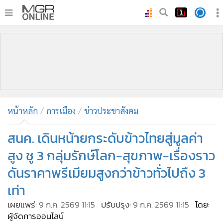
•
หน้าหลัก
•
ทันเหตุการณ์
•
ภาคใต้
•
ภูมิภาค
•
Online Section
หน้าหลัก
การเมือง
ข่าวประชาสังคม
•
บันเทิง
•
ผู้จัดการรายวัน
สนค. เดินหน้ายกระดับข้าวไทยสู่มูลค่า
•
คอลัมนิสต์
สูง ชู 3 กลุ่มรักษ์โลก-สุขภาพ-เรื่องราว
•
ละคร
ดันราคาพรีเมียมสูงกว่าข้าวทั่วไปถึง 3
•
CbizReview
เท่า
•
Cyber BIZ
เผยแพร่:
9 ก.ค. 2569 11:15
ปรับปรุง:
9 ก.ค. 2569 11:15
โดย:
•
ผู้จัดกวน
ผู้จัดการออนไลน์