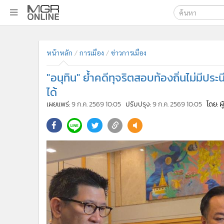
เลือกเครื่องมือท
•
หน้าหลัก
ค้นหา
•
ทันเหตุการณ์
หน้าหลัก
การเมือง
ข่าวการเมือง
Google
•
ภาคใต้
"อนุทิน" ย้ำคดีทุจริตสอบท้องถิ่นไม่มีป
•
ภูมิภาค
MGR Onl
ได้
•
Online Section
ค้นหาขั
เผยแพร่:
9 ก.ค. 2569 10:05
ปรับปรุง:
9 ก.ค. 2569 10:05
โดย: ผ
•
บันเทิง
•
ผู้จัดการรายวัน
•
คอลัมนิสต์
•
ละคร
•
CbizReview
•
Cyber BIZ
•
ผู้จัดกวน
•
Good health & Well-being
•
Green Innovation & SD