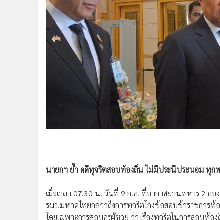
•
Management & HR
•
MGR Live
•
Infographic
•
การเมือง
•
ท่องเที่ยว
•
กีฬา
•
ต่างประเทศ
•
Special Scoop
•
เศรษฐกิจ-ธุรกิจ
•
จีน
•
ชุมชน-คุณภาพชีวิต
•
อาชญากรรม
•
Motoring
นายกฯ ย้ำ คดีทุจริตสอบท้องถิ่น ไม่มีประนีประนอม ท
•
เกม
•
วิทยาศาสตร์
เมื่อเวลา 07.30 น. วันที่ 9 ก.ค. ที่อากาศยานทหาร 2 
•
SMEs
รมว.มหาดไทยกล่าวถึงการทุจริตโกงข้อสอบข้าราชการท้องถ
•
หุ้น
โดยเฉพาะการสอบครูผู้ช่วย ว่า เรื่องทุจริตในการสอบท้อ