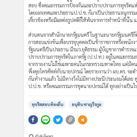
•
อินโดจีน
สอบ ซึ่งคณะกรรมการป้องกันและปราบปรามการทุจริตแห่งช
โดยเอกเทศและประธานป.ป.ช. ก็มาเป็นประธานอนุกรรมการ
•
กองทุนรวม
เกี่ยวข้องหรือมีผลต่อรูปคดีก็ให้พ้นจากการทำหน้าที่นั้
•
Celeb Online
•
Factcheck
ส่วนตนจากสำนักนายกรัฐมนตรี ในฐานะนายกรัฐมนตรีก็ต
•
ญี่ปุ่น
การสอบแข่งขันเพื่อบรรจุบุคคลเป็นข้าราชการหรือพนักงา
•
News1
รัฐมนตรีเป็นประธาน มีรมว.ยุติธรรม ผู้บัญชาการตำรวจแ
•
Gotomanager
ปราบปรามการทุจริตในภาครัฐ (ป.ป.ท.) อยู่ในคณะกรรม
จากรายงานไม่ใช่เฉพาะคนในกระทรวงมหาดไทย แต่มีคนนอกเข
พึ่งคุยโทรศัพท์กับนายปกรณ์ โดยรายงานว่า ผบ.ตร. จะดำเ
กันทำงานแล้ว ไม่มีทางวิ่งไม่มีทางประนีประนอมได้เลย พ
ป.ป.ช. หรือคณะกรรมการชุดนายปกรณ์ได้ ทุกอย่างเป
ทุจริตสอบท้องถิ่น
อนุทิน ชาญวีรกูล
กำลังโหลด...