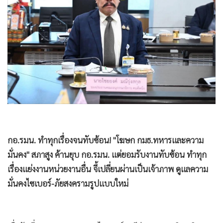
•
Good health & Well-being
•
Green Innovation & SD
•
Management & HR
•
MGR Live
•
Infographic
•
การเมือง
•
ท่องเที่ยว
•
กีฬา
•
ต่างประเทศ
•
Special Scoop
กอ.รมน. ทำทุกเรื่องจนทับซ้อน! "โฆษก กมธ.ทหารและความ
•
เศรษฐกิจ-ธุรกิจ
มั่นคง" สภาสูง ค้านยุบ กอ.รมน. แต่ยอมรับงานทับซ้อน ทำทุก
เรื่องแย่งงานหน่วยงานอื่น จี้เปลี่ยนผ่านเป็นเจ้าภาพ ดูแลความ
•
จีน
มั่นคงไซเบอร์-ภัยสงครามรูปแบบใหม่
•
ชุมชน-คุณภาพชีวิต
•
อาชญากรรม
•
Motoring