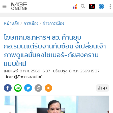
•
หน้าหลัก
หน้าหลัก
การเมือง
ข่าวการเมือง
•
ทันเหตุการณ์
•
โฆษกกมธ.ทหารฯ สว. ค้านยุบ
ภาคใต้
•
ภูมิภาค
กอ.รมน.แต่รับงานทับซ้อน จี้เปลี่ยนเจ้า
•
Online Section
ภาพดูแลมั่นคงไซเบอร์-ภัยสงคราม
•
บันเทิง
แบบใหม่
•
ผู้จัดการรายวัน
เผยแพร่:
8 ก.ค. 2569 15:37
ปรับปรุง:
8 ก.ค. 2569 15:37
•
คอลัมนิสต์
โดย: ผู้จัดการออนไลน์
•
ละคร
47
•
CbizReview
•
Cyber BIZ
•
ผู้จัดกวน