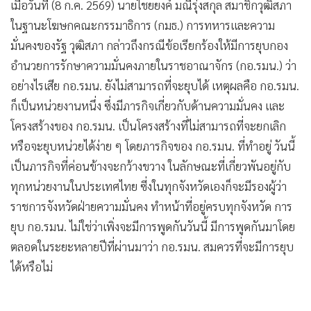
เมื่อวันที่ (8 ก.ค. 2569) นายไชยยงค์ มณีรุ่งสกุล สมาชิกวุฒิสภา
•
เกม
ในฐานะโฆษกคณะกรรมาธิการ (กมธ.) การทหารและความ
•
วิทยาศาสตร์
มั่นคงของรัฐ วุฒิสภา กล่าวถึงกรณีข้อเรียกร้องให้มีการยุบกอง
•
SMEs
อำนวยการรักษาความมั่นคงภายในราชอาณาจักร (กอ.รมน.) ว่า
•
หุ้น
อย่างไรเสีย กอ.รมน. ยังไม่สามารถที่จะยุบได้ เหตุผลคือ กอ.รมน.
•
อินโดจีน
ก็เป็นหน่วยงานหนึ่ง ซึ่งมีภารกิจเกี่ยวกับด้านความมั่นคง และ
•
กองทุนรวม
โครงสร้างของ กอ.รมน. เป็นโครงสร้างที่ไม่สามารถที่จะยกเลิก
•
Celeb Online
หรือจะยุบหน่วยได้ง่าย ๆ โดยภารกิจของ กอ.รมน. ที่ทำอยู่ วันนี้
•
Factcheck
เป็นภารกิจที่ค่อนข้างจะกว้างขวาง ในลักษณะที่เกี่ยวพันอยู่กับ
•
ญี่ปุ่น
ทุกหน่วยงานในประเทศไทย ซี่งในทุกจังหวัดเองก็จะมีรองผู้ว่า
•
News1
ราชการจังหวัดฝ่ายความมั่นคง ทำหน้าที่อยู่ครบทุกจังหวัด การ
ยุบ กอ.รมน. ไม่ใช่ว่าเพิ่งจะมีการพูดกันวันนี้ มีการพูดกันมาโดย
•
Gotomanager
ตลอดในระยะหลายปีที่ผ่านมาว่า กอ.รมน. สมควรที่จะมีการยุบ
ได้หรือไม่